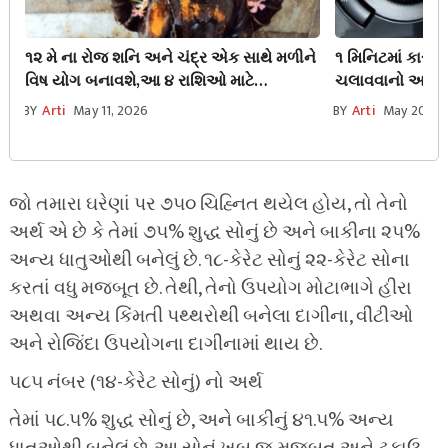
૧૨ મે ના રોજ શનિ અને ચંદ્ર એક સાથે મળીને
૧ મિનિટમાં કાર 
વિષ યોગ બનાવશે,આ ૪ રાશિઓ માટે
ચલાવવાનો આ સીક
નુકસાનનું કારણ બની શકે છે.
જણાવે, પેટ્રોલ 
BY
Arti
May 11, 2026
BY
Arti
May 20, 2
ટ્રીક
જો તમારા ઘરેણાં પર ૭૫૦ ચિહ્નિત થયેલ હોય, તો તેનો
અર્થ એ છે કે તેમાં ૭૫% શુદ્ધ સોનું છે અને બાકીના ૨૫%
અન્ય ધાતુઓથી બનેલું છે. ૧૮-કેરેટ સોનું ૨૨-કેરેટ સોના
કરતાં વધુ મજબૂત છે. તેથી, તેનો ઉપયોગ મોટાભાગે હીરા
અથવા અન્ય કિંમતી પથ્થરોથી બનેલા દાગીના, વીંટીઓ
અને રોજિંદા ઉપયોગના દાગીનામાં થાય છે.
૫૮૫ નંબર (૧૪-કેરેટ સોનું) નો અર્થ
તેમાં ૫૮.૫% શુદ્ધ સોનું છે, અને બાકીનું ૪૧.૫% અન્ય