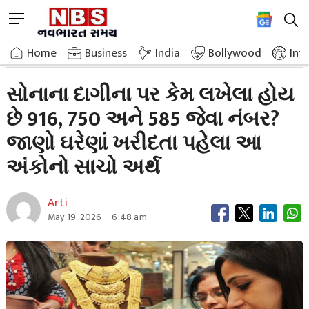
Skip
M
to
e
content
Home
Breaking News
Why Are Numbers Like 916 750 And 585 Written
n
Home
»
Business
»
India
Bollywood
Int
u
B
સોનાના દાગીના પર કેમ લખેલા હોય
u
છે 916, 750 અને 585 જેવા નંબર?
t
t
જાણો ઘરેણાં ખરીદતા પહેલા આ
o
n
અંકોનો સાચો અર્થ
Arti
May 19, 2026
6:48 am