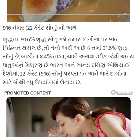
916 નંબર (22 કેરેટ સોનું) નો અર્થ
શુદ્ધતા: 91.6% શુદ્ધ સોનું. જો તમારા દાગીના પર 916
ચિહ્નિત થયેલ છે, તો તેનો અર્થ એ છે કે તેમાં 91.6% શુદ્ધ
સોનું છે, બાકીના 8.4% તાંબા, ચાંદી અથવા ઝીંક જેવી અન્ય
ધાતુઓનું મિશ્રણ છે. ભારત અને અન્ય દક્ષિણ એશિયાઈ
દેશોમાં, 22-કેરેટ (916) સોનું પરંપરાગત અને ભારે દાગીના
માટે સૌથી વધુ ઉપયોગમાં લેવાય છે.