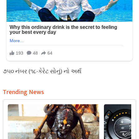
૭૫૦ નંબર (૧૮-કેરેટ સોનું) નો અર્થ
Trending News