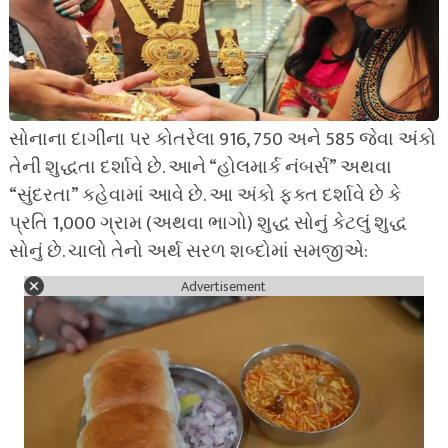
સોનાના દાગીના પર કોતરેલા 916, 750 અને 585 જેવા અંકો
તેની શુદ્ધતા દર્શાવે છે. આને “હોલમાર્ક નંબર્સ” અથવા
“સુંદરતા” કહેવામાં આવે છે. આ અંકો ફક્ત દર્શાવે છે કે
પ્રતિ 1,000 ગ્રામ (અથવા ભાગો) શુદ્ધ સોનું કેટલું શુદ્ધ
સોનું છે. ચાલો તેનો અર્થ સરળ શબ્દોમાં સમજીએ:
Advertisement