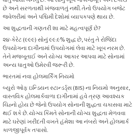
ધાતુઓથી બનેલું છે. આ સોનું ખૂબ જ મજબૂત અને ટકાઉ
છે અને સરળતાથી ખંજવાળતું નથી. તેનો ઉપયોગ બજેટ
જ્વેલરીમાં અને પશ્ચિમી દેશોમાં વ્યાપકપણે થાય છે.
આ શુદ્ધતાની ગણતરી શા માટે મહત્વપૂર્ણ છે?
૨૪-કેરેટ (૯૯૯) સોનું ૯૯.૯% શુદ્ધ છે, પરંતુ તે રોજિંદા
ઉપયોગના દાગીનામાં ઉપયોગમાં લેવા માટે ખૂબ નરમ છે.
તેને મજબૂતાઈ અને યોગ્ય આકાર આપવા માટે સોનામાં
અન્ય ધાતુઓ ઉમેરવી જરૂરી છે.
ભારતમાં નવા હોલમાર્કિંગ નિયમો
બ્યુરો ઓફ ઇન્ડિયન સ્ટાન્ડર્ડ્સ (BIS) ના નિયમો અનુસાર,
વાસ્તવિક હોલમાર્કવાળા દાગીનામાં હવે ત્રણ આવશ્યક
ચિહ્નો હોય છે જેનો ઉપયોગ સોનાની શુદ્ધતા ચકાસવા માટે
થઈ શકે છે. યોગ્ય કિંમતે સોનાની યોગ્ય શુદ્ધતા મેળવવા
માટે ઘરેણાં ખરીદતી વખતે હંમેશા આ નંબરો અને હોલમાર્ક
કાળજીપૂર્વક તપાસો.