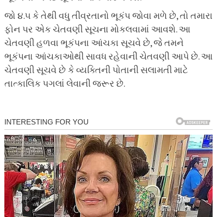
જો ૪.૫ કે તેથી વધુ તીવ્રતાનો ભૂકંપ જોવા મળે છે, તો તમારા
ફોન પર એક ચેતવણી સૂચના મોકલવામાં આવશે. આ
ચેતવણી હળવા ભૂકંપના આંચકા સૂચવે છે, જે તમને
ભૂકંપના આંચકાઓથી સાવધ રહેવાની ચેતવણી આપે છે. આ
ચેતવણી સૂચવે છે કે વ્યક્તિની પોતાની સલામતી માટે
તાત્કાલિક પગલાં લેવાની જરૂર છે.