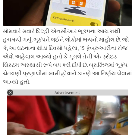
સોમવારે સવારે દિલ્હી એનસીઆર ભૂકંપના આંચકાથી
હચમચી ગયું. ભૂકંપને લઈને લોકોમાં ભયનો માહોલ છે. જો
કે, આ ઘટનાના થોડા દિવસો પહેલા, 15 ફેબ્રુઆરીના રોજ
એવો અહેવાલ આવ્યો હતો કે ગૂગલે તેની એન્ડ્રોઇડ
સિસ્ટમ અસ્થાયી રૂપે બંધ કરી દીધી છે. બ્રાઝિલમાં ભૂકંપ
ચેતવણી પ્રણાલીમાં ખામી હોવાને કારણે આ નિર્ણય લેવામાં
આવ્યો હતો.
Advertisement