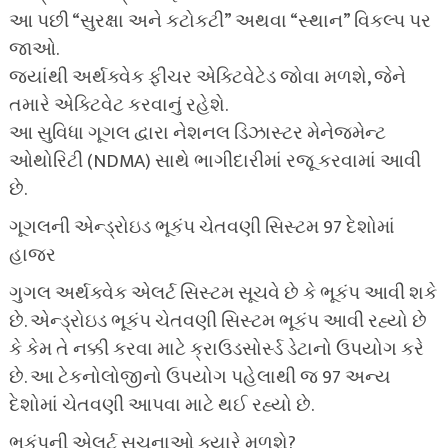
આ પછી “સુરક્ષા અને કટોકટી” અથવા “સ્થાન” વિકલ્પ પર
જાઓ.
જ્યાંથી અર્થક્વેક ફીચર એક્ટિવેટેડ જોવા મળશે, જેને
તમારે એક્ટિવેટ કરવાનું રહેશે.
આ સુવિધા ગૂગલ દ્વારા નેશનલ ડિઝાસ્ટર મેનેજમેન્ટ
ઓથોરિટી (NDMA) સાથે ભાગીદારીમાં રજૂ કરવામાં આવી
છે.
ગૂગલની એન્ડ્રોઇડ ભૂકંપ ચેતવણી સિસ્ટમ 97 દેશોમાં
હાજર
ગુગલ અર્થક્વેક એલર્ટ સિસ્ટમ સૂચવે છે કે ભૂકંપ આવી શકે
છે. એન્ડ્રોઇડ ભૂકંપ ચેતવણી સિસ્ટમ ભૂકંપ આવી રહ્યો છે
કે કેમ તે નક્કી કરવા માટે ક્રાઉડસોર્સ્ડ ડેટાનો ઉપયોગ કરે
છે. આ ટેકનોલોજીનો ઉપયોગ પહેલાથી જ 97 અન્ય
દેશોમાં ચેતવણી આપવા માટે થઈ રહ્યો છે.
ભૂકંપની એલર્ટ સૂચનાઓ ક્યારે મળશે?