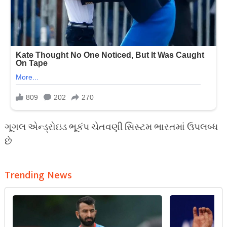
ગૂગલ એન્ડ્રોઇડ ભૂકંપ ચેતવણી સિસ્ટમ ભારતમાં ઉપલબ્ધ
છે
Trending News