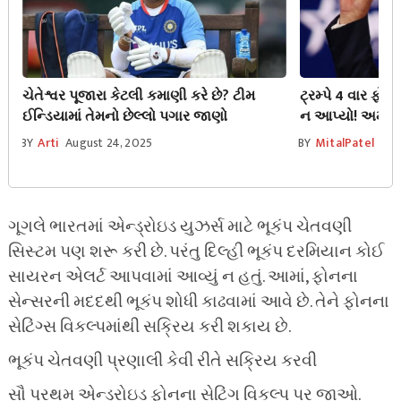
ચેતેશ્વર પૂજારા કેટલી કમાણી કરે છે? ટીમ
ટ્રમ્પે 4 વાર ફ
ઈન્ડિયામાં તેમનો છેલ્લો પગાર જાણો
ન આપ્યો! અમેરિ
મોટો દાવો કર્યો
BY
Arti
August 24, 2025
BY
MitalPatel
Aug
ગૂગલે ભારતમાં એન્ડ્રોઇડ યુઝર્સ માટે ભૂકંપ ચેતવણી
સિસ્ટમ પણ શરૂ કરી છે. પરંતુ દિલ્હી ભૂકંપ દરમિયાન કોઈ
સાયરન એલર્ટ આપવામાં આવ્યું ન હતું. આમાં, ફોનના
સેન્સરની મદદથી ભૂકંપ શોધી કાઢવામાં આવે છે. તેને ફોનના
સેટિંગ્સ વિકલ્પમાંથી સક્રિય કરી શકાય છે.
ભૂકંપ ચેતવણી પ્રણાલી કેવી રીતે સક્રિય કરવી
સૌ પ્રથમ એન્ડ્રોઇડ ફોનના સેટિંગ વિકલ્પ પર જાઓ.