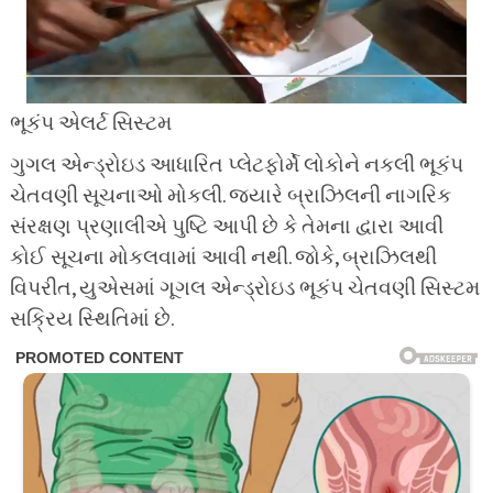
ભૂકંપ એલર્ટ સિસ્ટમ
ગુગલ એન્ડ્રોઇડ આધારિત પ્લેટફોર્મે લોકોને નકલી ભૂકંપ
ચેતવણી સૂચનાઓ મોકલી. જ્યારે બ્રાઝિલની નાગરિક
સંરક્ષણ પ્રણાલીએ પુષ્ટિ આપી છે કે તેમના દ્વારા આવી
કોઈ સૂચના મોકલવામાં આવી નથી. જોકે, બ્રાઝિલથી
વિપરીત, યુએસમાં ગૂગલ એન્ડ્રોઇડ ભૂકંપ ચેતવણી સિસ્ટમ
સક્રિય સ્થિતિમાં છે.