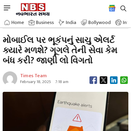
Skip
M
to
e
content
Home
Breaking News
When Will We Get Accurate Earthquake Alerts On Our Mobile Phones
n
Home
»
Business
»
India
Bollywood
Int
u
B
મોબાઈલ પર ભૂકંપનું સાચુ એલર્ટ
u
ક્યારે મળશે? ગૂગલે તેની સેવા કેમ
t
t
બંધ કરી? જાણી લો વિગતો
o
n
Times Team
February 18, 2025
7:18 am