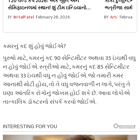
T20 વર્લ્ડ કપ 2026: એક જીત અને
કાકી દુલ્હન,ભત
સેમિફાઇનલમાં સ્થાન! શું ટીમ ઇન્ડિયાનો
ભત્રીજા સાથે પત્
ઇંગ્લેન્ડ સાથે મુકાબલો નક્કી છે?
BY
MitalPatel
February 28, 2026
BY
Arti
February 1
કમરનું કદ શું હોવું જોઈએ?
પુરુષો માટે, કમરનું કદ 90 સેન્ટિમીટર અથવા 35 ઇંચથી વધુ
ન હોવું જોઈએ. સ્ત્રીઓ માટે, કમરનું કદ 85 સેન્ટિમીટર
અથવા 33 ઇંચથી વધુ ન હોવું જોઈએ. જો તમારી કમર
આનાથી મોટી હોય, તો તે વધુ વજનવાળી ન લાગે, પરંતુ તે
ઘણા આંતરિક રોગોનું જોખમ હોઈ શકે છે. આવા લોકોએ
તાત્કાલિક ડૉક્ટરનો સંપર્ક કરવો જોઈએ.