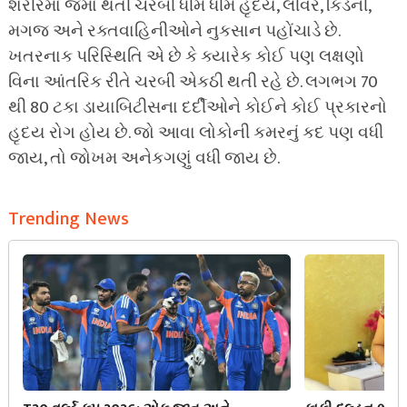
શરીરમાં જમા થતી ચરબી ધીમે ધીમે હૃદય, લીવર, કિડની,
મગજ અને રક્તવાહિનીઓને નુકસાન પહોંચાડે છે.
ખતરનાક પરિસ્થિતિ એ છે કે ક્યારેક કોઈ પણ લક્ષણો
વિના આંતરિક રીતે ચરબી એકઠી થતી રહે છે. લગભગ 70
થી 80 ટકા ડાયાબિટીસના દર્દીઓને કોઈને કોઈ પ્રકારનો
હૃદય રોગ હોય છે. જો આવા લોકોની કમરનું કદ પણ વધી
જાય, તો જોખમ અનેકગણું વધી જાય છે.
Trending News