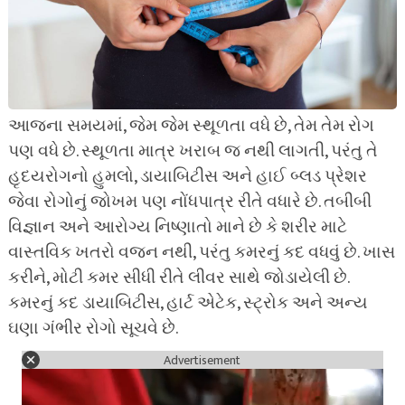
આજના સમયમાં, જેમ જેમ સ્થૂળતા વધે છે, તેમ તેમ રોગ
પણ વધે છે. સ્થૂળતા માત્ર ખરાબ જ નથી લાગતી, પરંતુ તે
હૃદયરોગનો હુમલો, ડાયાબિટીસ અને હાઈ બ્લડ પ્રેશર
જેવા રોગોનું જોખમ પણ નોંધપાત્ર રીતે વધારે છે. તબીબી
વિજ્ઞાન અને આરોગ્ય નિષ્ણાતો માને છે કે શરીર માટે
વાસ્તવિક ખતરો વજન નથી, પરંતુ કમરનું કદ વધવું છે. ખાસ
કરીને, મોટી કમર સીધી રીતે લીવર સાથે જોડાયેલી છે.
કમરનું કદ ડાયાબિટીસ, હાર્ટ એટેક, સ્ટ્રોક અને અન્ય
ઘણા ગંભીર રોગો સૂચવે છે.
Advertisement