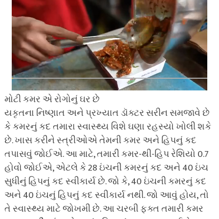
મોટી કમર એ રોગોનું ઘર છે
યકૃતના નિષ્ણાત અને પ્રખ્યાત ડૉક્ટર સરીન સમજાવે છે
કે કમરનું કદ તમારા સ્વાસ્થ્ય વિશે ઘણા રહસ્યો ખોલી શકે
છે. ખાસ કરીને સ્ત્રીઓએ તેમની કમર અને હિપનું કદ
તપાસવું જોઈએ. આ માટે, તમારી કમર-થી-હિપ રેશિયો 0.7
હોવો જોઈએ, એટલે કે 28 ઇંચની કમરનું કદ અને 40 ઇંચ
સુધીનું હિપનું કદ સ્વીકાર્ય છે. જો કે, 40 ઇંચની કમરનું કદ
અને 40 ઇંચનું હિપનું કદ સ્વીકાર્ય નથી. જો આવું હોય, તો
તે સ્વાસ્થ્ય માટે જોખમી છે. આ ચરબી ફક્ત તમારી કમર