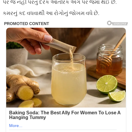
પર જ નહીં પરંતુ દરેક આંતરિક અંગ પર જમા થઈ છે.
કમરનું કદ વધવાથી આ રોગોનું જોખમ વધે છે.