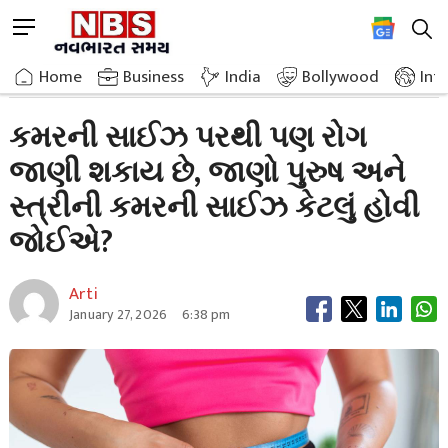
Skip
M
to
e
content
Home
Breaking News
Waist Size Can Also Indicate Health Problems
n
Home
»
Business
»
India
Bollywood
Int
u
B
કમરની સાઈઝ પરથી પણ રોગ
u
જાણી શકાય છે, જાણો પુરુષ અને
t
t
સ્ત્રીની કમરની સાઈઝ કેટલું હોવી
o
n
જોઈએ?
Arti
January 27, 2026
6:38 pm