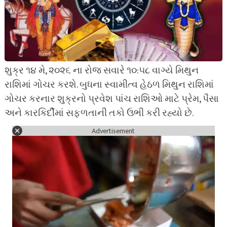
શુક્ર ૧૪ મે, ૨૦૨૬ ના રોજ સવારે ૧૦:૫૮ વાગ્યે મિથુન
રાશિમાં ગોચર કરશે. બુધના સ્વામીત્વ હેઠળ મિથુન રાશિમાં
ગોચર કરનાર શુક્રનો પ્રવેશ પાંચ રાશિઓ માટે પ્રેમ, પૈસા
અને કારકિર્દીમાં સફળતાની તકો ઉભી કરી રહ્યો છે.
Advertisement