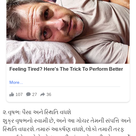
૨. વૃષભ: પૈસા અને સ્થિતિ વધશે
શુક્ર વૃષભનો સ્વામી છે, અને આ ગોચર તેમની સંપત્તિ અને
સ્થિતિ વધારશે. તમારું આકર્ષણ વધશે, લોકો તમારી તરફ