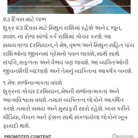
૨૩ દિવસ માટે લાભ
શુક્ર ૨૩ દિવસ માટે મિથુન રાશિમાં રહેશે અને ૮ જૂન,
૨૦૨૬ ના રોજ સાંજે કર્ક રાશિમાં ગોચર કરશે. આ
સમયગાળા દરમિયાન, તે મેષ, વૃષભ અને મિથુન સહિત પાંચ
રાશિઓના જીવનમાં પ્રેમનો પવન લાવશે, સાથે સાથે
સંપત્તિ, સફળતા અને વૈભવ પણ લાવશે. આ વ્યક્તિઓની
જીવનશૈલી બદલાશે અને તેમનું વ્યક્તિત્વ આકર્ષક બનશે.
૧. મેષ: સર્જનાત્મકતા વધશે
શુક્રના ગોચર દરમિયાન, મેષની સર્જનાત્મકતા અને
આત્મવિશ્વાસ વધશે. તમારું વ્યક્તિત્વ લોકોને આકર્ષિત
કરશે. તમારો સમય અને મુસાફરી સારો રહેશે. ખાસ કરીને
મીડિયા, લેખન અને ફેશન સાથે સંકળાયેલા લોકોને ખૂબ
ફાયદો થશે.