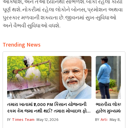
આકર્ષાશે, અને તેઓ ધ્યાનથી સાંભળશે. બાકી રહેલા કાર્યો
પૂર્ણ થશે. નોકરીમાં રહેલા લોકોને બોનસ, પ્રમોશન અથવા
પુરસ્કાર મળવાની શક્યતા છે. જીવનમાં સુખ-સુવિધાઓ
અને વૈભવી સુવિધાઓ વધશે.
Trending News
તમારા ખાતામાં ₹2,000 PM કિસાન યોજનાની
ભારતીય લોકશાહીમા
રકમ કેમ જમા નથી થઈ? તમારા મોબાઇલ ફોન
હારેલ મુખ્યમંત્
પરથી સ્ટેટસ તપાસો અને તમારા બાકી રહેલા
ઇનકાર કર્યો, જેન
BY
Times Team
May 12, 2026
BY
Arti
May 8, 20
હપ્તા તાત્કાલિક મેળવો.
બરતરફ કરવાની 