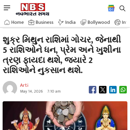
Skip
M
to
e
content
Home
Astrology
Venus Transits In Gemini From Today 5 Zodiac Signs
n
Home
»
Business
»
India
Bollywood
Int
u
B
શુક્ર મિથુન રાશિમાં ગોચર, જેનાથી
u
5 રાશિઓને ધન, પ્રેમ અને ખુશીના
t
t
ત્રણ ફાયદા થશે, જ્યારે 2
o
n
રાશિઓને નુકસાન થશે.
Arti
May 14, 2026
7:10 am