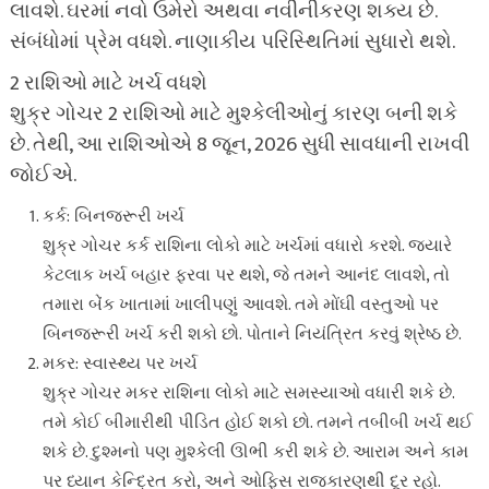
લાવશે. ઘરમાં નવો ઉમેરો અથવા નવીનીકરણ શક્ય છે.
સંબંધોમાં પ્રેમ વધશે. નાણાકીય પરિસ્થિતિમાં સુધારો થશે.
2 રાશિઓ માટે ખર્ચ વધશે
શુક્ર ગોચર 2 રાશિઓ માટે મુશ્કેલીઓનું કારણ બની શકે
છે. તેથી, આ રાશિઓએ 8 જૂન, 2026 સુધી સાવધાની રાખવી
જોઈએ.
કર્ક: બિનજરૂરી ખર્ચ
શુક્ર ગોચર કર્ક રાશિના લોકો માટે ખર્ચમાં વધારો કરશે. જ્યારે
કેટલાક ખર્ચ બહાર ફરવા પર થશે, જે તમને આનંદ લાવશે, તો
તમારા બેંક ખાતામાં ખાલીપણું આવશે. તમે મોંઘી વસ્તુઓ પર
બિનજરૂરી ખર્ચ કરી શકો છો. પોતાને નિયંત્રિત કરવું શ્રેષ્ઠ છે.
મકર: સ્વાસ્થ્ય પર ખર્ચ
શુક્ર ગોચર મકર રાશિના લોકો માટે સમસ્યાઓ વધારી શકે છે.
તમે કોઈ બીમારીથી પીડિત હોઈ શકો છો. તમને તબીબી ખર્ચ થઈ
શકે છે. દુશ્મનો પણ મુશ્કેલી ઊભી કરી શકે છે. આરામ અને કામ
પર ધ્યાન કેન્દ્રિત કરો, અને ઓફિસ રાજકારણથી દૂર રહો.