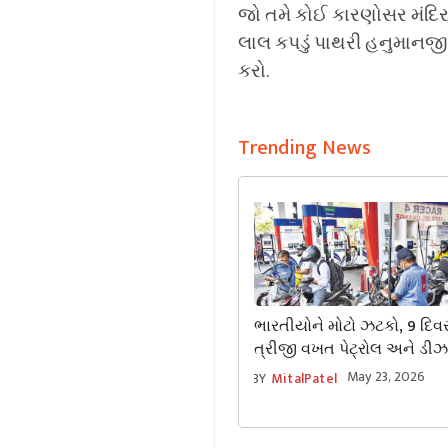
જો તમે કોઈ કારણોસર મંદિરમ
લાલ કપડું પાથરી હનુમાનજીન
કરો.
Trending News
ભારતીયોને મોટો ઝટકો, 9 દિવ
ત્રીજી વખત પેટ્રોલ અને ડી
ભાવમાં વધારો
May 23, 2026
BY
MitalPatel