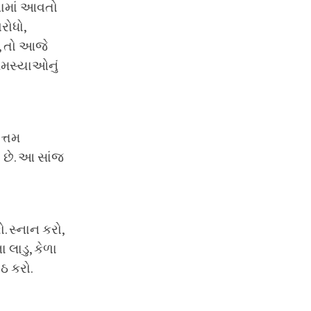
નામાં આવતો
રોધો,
, તો આજે
સમસ્યાઓનું
ત્તમ
 છે. આ સાંજ
 સ્નાન કરો,
 લાડુ, કેળા
ઠ કરો.