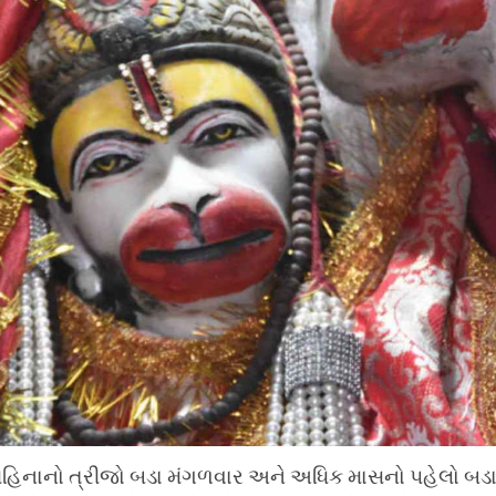
ઠ મહિનાનો ત્રીજો બડા મંગળવાર અને અધિક માસનો પહેલો બડા