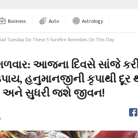
Business
Auto
Astrology
Bad Tuesday Do These 5 Surefire Remedies On This Day
ંગળવાર: આજના દિવસે સાંજે કરી
ય, હનુમાનજીની કૃપાથી દૂર 
 અને સુધરી જશે જીવન!
m