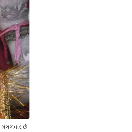
 મંગળવાર છે.