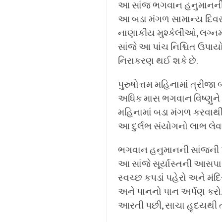
આ સાંજ ભગવાન હનુમાનની વિ
આ બડા મંગળ સામાન્ય દિવસો
નાણાકીય મુશ્કેલીઓ, લગ્ન
સાંજે આ પાંચ નિશ્ચિત ઉપ
નિરાકરણ થઈ શકે છે.
પુરુષોત્તમ મહિનામાં ત્રીજા 
અધિક માસ ભગવાન વિષ્ણુને સમ
મહિનામાં બડા મંગળ કરવાથ
આ દુર્લભ સંયોગનો લાભ લેવા 
ભગવાન હનુમાનની સાંજની 
આ સાંજે સૂર્યાસ્તની આસપ
સ્વચ્છ કપડાં પહેરો અને મંદિ
અને પાનનો પાન અર્પણ કરો. 
આરતી પછી, સાચા હૃદયથી તમ