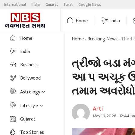
Skip
International
India
Gujarat
Surat
Google News
to
content
Home
India
Home
Home
Breaking News
Third 
»
»
India
ત્રીજો બડા મ
Business
આ ૫ અચૂક ઉપા
Bollywood
તમામ અવરોધો
Astrology
Lifestyle
Arti
May 19, 2026
12:44 p
Gujarat
Top Stories