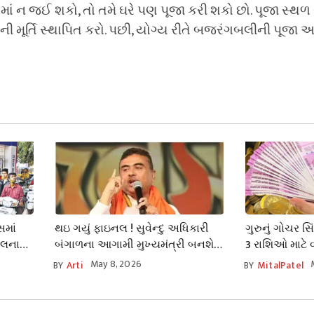
ાં ન જઈ શકો, તો તમે ઘરે પણ પૂજા કરી શકો છો. પૂજા સ્થળ 
ી મૂર્તિ સ્થાપિત કરો. પછી, યોગ્ય રીતે બજરંગબલીની પૂજા
સમાં
થઇ ગયું ફાઇનલ ! સુવેન્દુ અધિકારી
ગુરુનું ગોચર 
ઝલના
બંગાળના આગામી મુખ્યમંત્રી બનશે
3 રાશિઓ માટે વ
અને આવતીકાલે સવારે ૧૧ વાગ્યે
જૂન પછી અચૂ
May 8, 2026
BY
Arti
BY
MitalPatel
શપથ લેશે.
જ પરેશાનીઓ થ