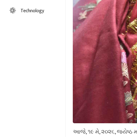
Technology
આજે, ૧૯ મે, ૨૦૨૬, જ્યેષ્