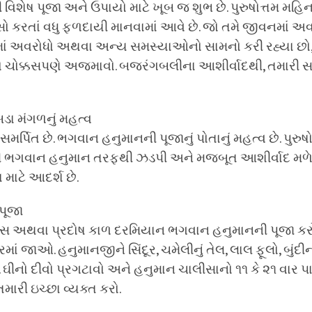
શેષ પૂજા અને ઉપાયો માટે ખૂબ જ શુભ છે. પુરુષોત્તમ મહિ
 કરતાં વધુ ફળદાયી માનવામાં આવે છે. જો તમે જીવનમાં અવ
માં અવરોધો અથવા અન્ય સમસ્યાઓનો સામનો કરી રહ્યા છો
ાયો ચોક્કસપણે અજમાવો. બજરંગબલીના આશીર્વાદથી, તમારી 
બડા મંગળનું મહત્વ
ર્પિત છે. ભગવાન હનુમાનની પૂજાનું પોતાનું મહત્વ છે. પુરુષો
ી ભગવાન હનુમાન તરફથી ઝડપી અને મજબૂત આશીર્વાદ મળે
માટે આદર્શ છે.
પૂજા
ાસ અથવા પ્રદોષ કાળ દરમિયાન ભગવાન હનુમાનની પૂજા કરો.
રમાં જાઓ. હનુમાનજીને સિંદૂર, ચમેલીનું તેલ, લાલ ફૂલો, બુંદીના
ઘીનો દીવો પ્રગટાવો અને હનુમાન ચાલીસાનો ૧૧ કે ૨૧ વાર પા
ારી ઇચ્છા વ્યક્ત કરો.