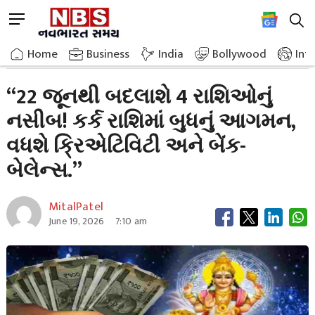
Skip
M
to
e
content
Home
Breaking News
The Fortunes Of 4 Zodiac Signs Will Change
n
Home
»
Business
»
India
Bollywood
Int
u
B
“22 જૂનથી બદલાશે 4 રાશિઓનું
u
નસીબ! કર્ક રાશિમાં બુધનું આગમન,
t
t
વધશે ક્રિએટિવિટી અને બેંક-
o
n
બેલેન્સ.”
MitalPatel
June 19, 2026
7:10 am