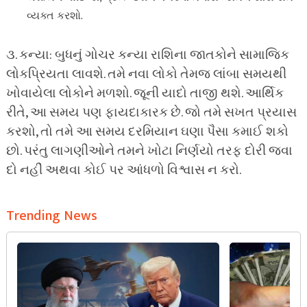
વ્યક્ત કરશો.
૩. કન્યા: બુધનું ગોચર કન્યા રાશિના જાતકોને સામાજિક
લોકપ્રિયતા લાવશે. તમે નવા લોકો તેમજ લાંબા સમયથી
ખોવાયેલા લોકોને મળશો. જૂની યાદો તાજી થશે. આર્થિક
રીતે, આ સમય પણ ફાયદાકારક છે. જો તમે સખત પ્રયાસ
કરશો, તો તમે આ સમય દરમિયાન ઘણા પૈસા કમાઈ શકો
છો. પરંતુ લાગણીઓને તમને ખોટા નિર્ણયો તરફ દોરી જવા
દો નહીં અથવા કોઈ પર આંધળો વિશ્વાસ ન કરો.
Trending News