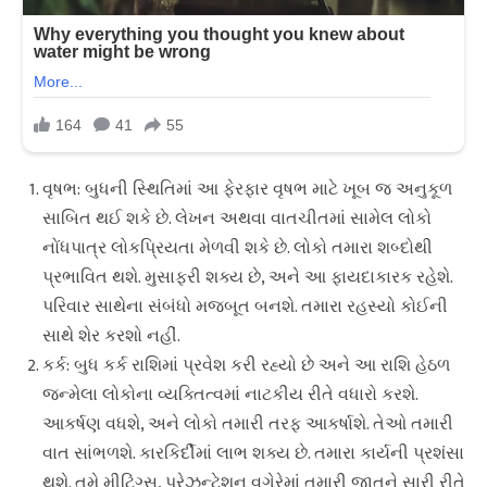
વૃષભ: બુધની સ્થિતિમાં આ ફેરફાર વૃષભ માટે ખૂબ જ અનુકૂળ
સાબિત થઈ શકે છે. લેખન અથવા વાતચીતમાં સામેલ લોકો
નોંધપાત્ર લોકપ્રિયતા મેળવી શકે છે. લોકો તમારા શબ્દોથી
પ્રભાવિત થશે. મુસાફરી શક્ય છે, અને આ ફાયદાકારક રહેશે.
પરિવાર સાથેના સંબંધો મજબૂત બનશે. તમારા રહસ્યો કોઈની
સાથે શેર કરશો નહીં.
કર્ક: બુધ કર્ક રાશિમાં પ્રવેશ કરી રહ્યો છે અને આ રાશિ હેઠળ
જન્મેલા લોકોના વ્યક્તિત્વમાં નાટકીય રીતે વધારો કરશે.
આકર્ષણ વધશે, અને લોકો તમારી તરફ આકર્ષાશે. તેઓ તમારી
વાત સાંભળશે. કારકિર્દીમાં લાભ શક્ય છે. તમારા કાર્યની પ્રશંસા
થશે. તમે મીટિંગ્સ, પ્રેઝન્ટેશન વગેરેમાં તમારી જાતને સારી રીતે