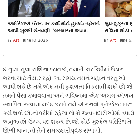
અમેરિકાએ ઈરાન પર કર્યો મોટો હુમલો: તહેરાને
બુધ-શુક્રનો દ્વિદ
આપી ખુલ્લી ચેતવણી- ‘બરાબરનો જવાબ
રાશિના લોકો રાત
મળશે’
બાજુથી મળશે સ
BY
Arti
June 10, 2026
BY
Arti
June 6, 20
૪. તુલા: તુલા રાશિના જાતકો, તમારી કારકિર્દીમાં ઉડાન
ભરવા માટે તૈયાર રહો. આ સમય તમને મહાન વસ્તુઓ
આપી શકે છે. તમે એક નવી કુશળતા વિકસાવી શકો છો જે
તમને પૈસા કમાવવામાં અને ભવિષ્યમાં એક અલગ ઓળખ
સ્થાપિત કરવામાં મદદ કરશે. તમે એક નવો પ્રોજેક્ટ શરૂ
કરી શકો છો. નોકરીમાં રહેલા લોકો જવાબદારીઓમાં વધારો
અનુભવશે. ઉચ્ચ પદ શક્ય છે. જો કોઈ મુશ્કેલ પરિસ્થિતિ
ઊભી થાય, તો તેને સમજદારીપૂર્વક સંભાળો.