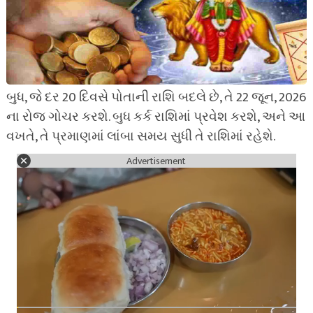
બુધ, જે દર 20 દિવસે પોતાની રાશિ બદલે છે, તે 22 જૂન, 2026
ના રોજ ગોચર કરશે. બુધ કર્ક રાશિમાં પ્રવેશ કરશે, અને આ
વખતે, તે પ્રમાણમાં લાંબા સમય સુધી તે રાશિમાં રહેશે.
Advertisement