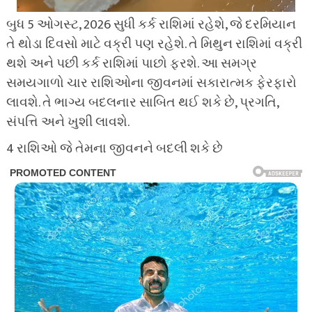
બુધ 5 ઓગસ્ટ, 2026 સુધી કર્ક રાશિમાં રહેશે, જે દરમિયાન
તે થોડા દિવસો માટે વક્રી પણ રહેશે. તે મિથુન રાશિમાં વક્રી
થશે અને પછી કર્ક રાશિમાં પાછો ફરશે. આ સમગ્ર
સમયગાળો ચાર રાશિઓના જીવનમાં સકારાત્મક ફેરફારો
લાવશે. તે ભાગ્ય બદલનાર સાબિત થઈ શકે છે, પ્રગતિ,
સંપત્તિ અને ખુશી લાવશે.
4 રાશિઓ જે તેમના જીવનને બદલી શકે છે