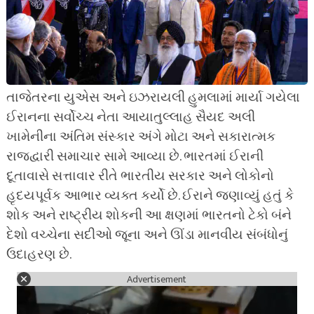
તાજેતરના યુએસ અને ઇઝરાયલી હુમલામાં માર્યા ગયેલા
ઈરાનના સર્વોચ્ચ નેતા આયાતુલ્લાહ સૈયદ અલી
ખામેનીના અંતિમ સંસ્કાર અંગે મોટા અને સકારાત્મક
રાજદ્વારી સમાચાર સામે આવ્યા છે. ભારતમાં ઈરાની
દૂતાવાસે સત્તાવાર રીતે ભારતીય સરકાર અને લોકોનો
હૃદયપૂર્વક આભાર વ્યક્ત કર્યો છે. ઈરાને જણાવ્યું હતું કે
શોક અને રાષ્ટ્રીય શોકની આ ક્ષણમાં ભારતનો ટેકો બંને
દેશો વચ્ચેના સદીઓ જૂના અને ઊંડા માનવીય સંબંધોનું
ઉદાહરણ છે.
Advertisement