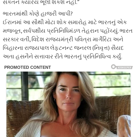
સંકેતને ક્યારેય ભૂલી શકશે નહીં.”
ભારતમાંથી કોણે હાજરી આપી?
ઈરાનમાં આ સૌથી મોટા શોક સમારોહ માટે ભારતનું એક
મજબૂત, સર્વપક્ષીય પ્રતિનિધિમંડળ તેહરાન પહોંચ્યું. ભારત
સરકાર વતી, વિદેશ રાજ્યમંત્રી પવિત્રા માર્ગેરિટા અને
બિહારના રાજ્યપાલ લેફ્ટનન્ટ જનરલ (નિવૃત્ત) સૈયદ
અતા હસનૈને સત્તાવાર રીતે ભારતનું પ્રતિનિધિત્વ કર્યું.