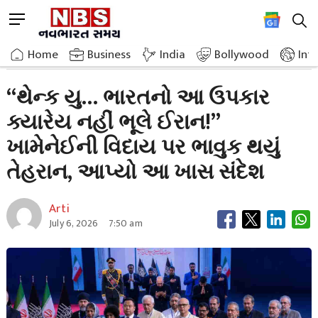
Skip
M
to
e
content
Home
Breaking News
Thank You Iran Will Never Forget This Favor Of India
n
Home
»
Business
»
India
Bollywood
Int
u
B
“થેન્ક યુ… ભારતનો આ ઉપકાર
u
ક્યારેય નહીં ભૂલે ઈરાન!”
t
t
ખામેનેઈની વિદાય પર ભાવુક થયું
o
n
તેહરાન, આપ્યો આ ખાસ સંદેશ
Arti
July 6, 2026
7:50 am