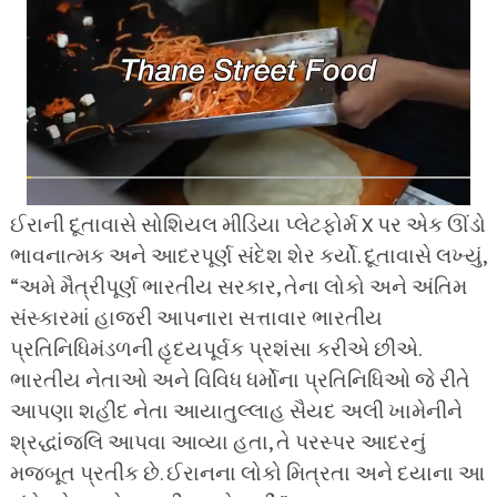
ઈરાની દૂતાવાસે સોશિયલ મીડિયા પ્લેટફોર્મ X પર એક ઊંડો
ભાવનાત્મક અને આદરપૂર્ણ સંદેશ શેર કર્યો. દૂતાવાસે લખ્યું,
“અમે મૈત્રીપૂર્ણ ભારતીય સરકાર, તેના લોકો અને અંતિમ
સંસ્કારમાં હાજરી આપનારા સત્તાવાર ભારતીય
પ્રતિનિધિમંડળની હૃદયપૂર્વક પ્રશંસા કરીએ છીએ.
ભારતીય નેતાઓ અને વિવિધ ધર્મોના પ્રતિનિધિઓ જે રીતે
આપણા શહીદ નેતા આયાતુલ્લાહ સૈયદ અલી ખામેનીને
શ્રદ્ધાંજલિ આપવા આવ્યા હતા, તે પરસ્પર આદરનું
મજબૂત પ્રતીક છે. ઈરાનના લોકો મિત્રતા અને દયાના આ