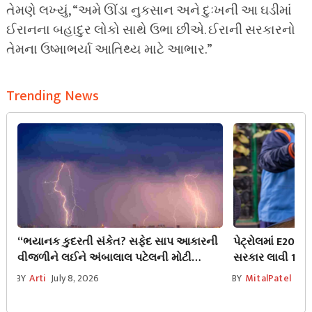
તેમણે લખ્યું, “અમે ઊંડા નુકસાન અને દુઃખની આ ઘડીમાં
ઈરાનના બહાદુર લોકો સાથે ઉભા છીએ. ઈરાની સરકારનો
તેમના ઉષ્માભર્યા આતિથ્ય માટે આભાર.”
Trending News
“ભયાનક કુદરતી સંકેત? સફેદ સાપ આકારની
પેટ્રોલમાં E20 બ
વીજળીને લઈને અંબાલાલ પટેલની મોટી
સરકાર લાવી 15% વ
આગાહી”
ચાલકો ખાસ જાણ
BY
Arti
July 8, 2026
BY
MitalPatel
Jul