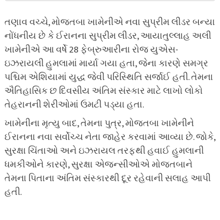
તણાવ વચ્ચે, મોજતબા ખામેનીએ નવા સુપ્રીમ લીડર બન્યા
નોંધનીય છે કે ઈરાનના સુપ્રીમ લીડર, આયાતુલ્લાહ અલી
ખામેનીએ આ વર્ષે 28 ફેબ્રુઆરીના રોજ યુએસ-
ઇઝરાયલી હુમલામાં માર્યા ગયા હતા, જેના કારણે સમગ્ર
પશ્ચિમ એશિયામાં યુદ્ધ જેવી પરિસ્થિતિ સર્જાઈ હતી. તેમના
ઐતિહાસિક છ દિવસીય અંતિમ સંસ્કાર માટે લાખો લોકો
તેહરાનની શેરીઓમાં ઉમટી પડ્યા હતા.
ખામેનીના મૃત્યુ બાદ, તેમના પુત્ર, મોજતબા ખામેનીને
ઈરાનના નવા સર્વોચ્ચ નેતા જાહેર કરવામાં આવ્યા છે. જોકે,
સુરક્ષા ચિંતાઓ અને ઇઝરાયલ તરફથી હવાઈ હુમલાની
ધમકીઓને કારણે, સુરક્ષા એજન્સીઓએ મોજતબાને
તેમના પિતાના અંતિમ સંસ્કારથી દૂર રહેવાની સલાહ આપી
હતી.