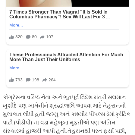
કોંગ્રેસના વરિષ્ઠ નેતા અને ભૂતપૂર્વ વિદેશ મંત્રી સલમાન
ખુર્શીદે પણ ખામેનીને શ્રદ્ધાંજલિ આપવા માટે તેહરાનની
મુલાકાત લીધી હતી. જમ્મુ અને કાશ્મીર પીપલ્સ ડેમોક્રેટિક
પાર્ટી (પીડીપી) ના વડા મહેબૂબા મુફ્તીએ પણ અંતિમ
સંસ્કારમાં હાજરી આપી હતી. તેહરાનથી પરત ફર્યા પછી,