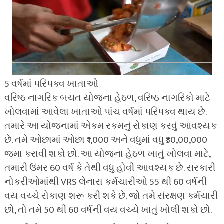
5 વર્ષમાં પરિપક્વ ખાતાઓ
વરિષ્ઠ નાગરિક બચત યોજના હેઠળ, વરિષ્ઠ નાગરિકો માટે
ખોલવામાં આવેલા ખાતાઓ પાંચ વર્ષમાં પરિપક્વ થાય છે.
તમારે આ યોજનામાં એકમ રકમનું રોકાણ કરવું આવશ્યક
છે. તમે ઓછામાં ઓછા ₹1,000 અને વધુમાં વધુ ₹30,00,000
જમા કરાવી શકો છો. આ યોજના હેઠળ ખાતું ખોલવા માટે,
તમારી ઉંમર 60 વર્ષ કે તેથી વધુ હોવી આવશ્યક છે. સરકારી
નોકરીઓમાંથી VRS લેનારા કર્મચારીઓ 55 થી 60 વર્ષની
વય વચ્ચે રોકાણ શરૂ કરી શકે છે. જો તમે સંરક્ષણ કર્મચારી
છો, તો તમે 50 થી 60 વર્ષની વય વચ્ચે ખાતું ખોલી શકો છો.