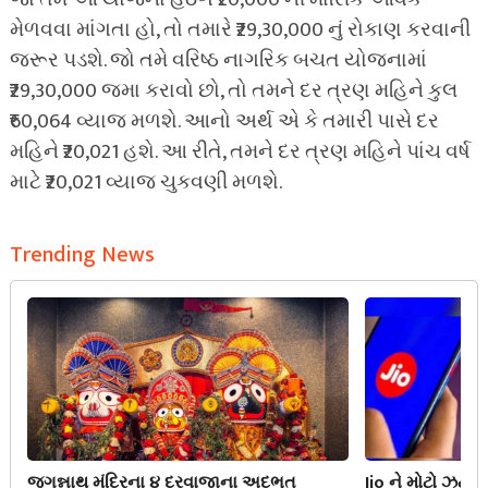
મેળવવા માંગતા હો, તો તમારે ₹29,30,000 નું રોકાણ કરવાની
જરૂર પડશે. જો તમે વરિષ્ઠ નાગરિક બચત યોજનામાં
₹29,30,000 જમા કરાવો છો, તો તમને દર ત્રણ મહિને કુલ
₹60,064 વ્યાજ મળશે. આનો અર્થ એ કે તમારી પાસે દર
મહિને ₹20,021 હશે. આ રીતે, તમને દર ત્રણ મહિને પાંચ વર્ષ
માટે ₹20,021 વ્યાજ ચુકવણી મળશે.
Trending News
જગન્નાથ મંદિરના ૪ દરવાજાના અદ્ભુત
Jio ને મોટો ઝટકો!