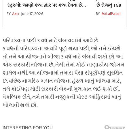
રહસ્યો: જાણો કયા દ્વાર પર કયા દેવતા છે
છે રોજનું 1GB વધુ
બિરાજમાન?
બેસ્ટ
BY
Arti
June 17, 2026
BY
MitalPatel
Jun
પરિપક્વતા પછી 3 વર્ષ માટે લંબાવવામાં આવે છે
5 વર્ષની પરિપક્વતા અવધિ પૂર્ણ થયા પછી, જો તમે ઈચ્છો
તો તમે આ યોજનાને બીજા 3 વર્ષ માટે લંબાવી શકો છો. આ
એક સરકારી યોજના છે, તેથી તેમાં કોઈ નાણાકીય જોખમ
શામેલ નથી. આ યોજનામાં તમારા પૈસા સંપૂર્ણપણે સુરક્ષિત
છે. વરિષ્ઠ નાગરિક બચત યોજના હેઠળ ખાતું ખોલવા માટે,
તમે કોઈપણ મોટી સરકારી બેંકની મુલાકાત લઈ શકો છો.
વૈકલ્પિક રીતે, તમે તમારી નજીકની પોસ્ટ ઓફિસમાં ખાતું
ખોલાવી શકો છો.