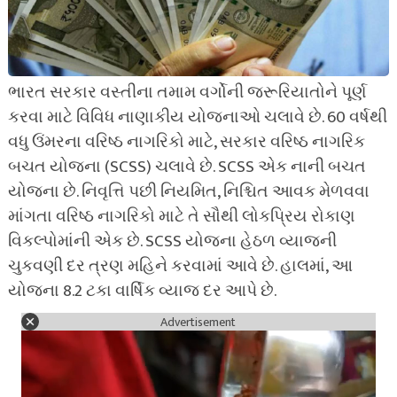
ભારત સરકાર વસ્તીના તમામ વર્ગોની જરૂરિયાતોને પૂર્ણ
કરવા માટે વિવિધ નાણાકીય યોજનાઓ ચલાવે છે. 60 વર્ષથી
વધુ ઉંમરના વરિષ્ઠ નાગરિકો માટે, સરકાર વરિષ્ઠ નાગરિક
બચત યોજના (SCSS) ચલાવે છે. SCSS એક નાની બચત
યોજના છે. નિવૃત્તિ પછી નિયમિત, નિશ્ચિત આવક મેળવવા
માંગતા વરિષ્ઠ નાગરિકો માટે તે સૌથી લોકપ્રિય રોકાણ
વિકલ્પોમાંની એક છે. SCSS યોજના હેઠળ વ્યાજની
ચુકવણી દર ત્રણ મહિને કરવામાં આવે છે. હાલમાં, આ
યોજના 8.2 ટકા વાર્ષિક વ્યાજ દર આપે છે.
Advertisement