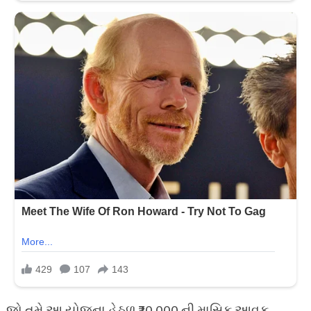
જો તમે આ યોજના હેઠળ ₹20,000 ની માસિક આવક