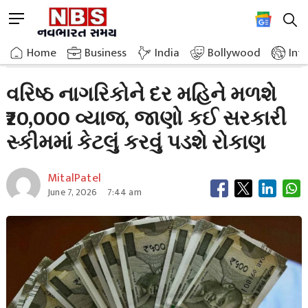
Skip
M
to
e
content
Home
Breaking News
Senior Citizens Will Get 20000 Interest Every
n
Home
»
Business
»
India
Bollywood
Int
u
B
વરિષ્ઠ નાગરિકોને દર મહિને મળશે
u
₹20,000 વ્યાજ, જાણો કઈ સરકારી
t
t
સ્કીમમાં કેટલું કરવું પડશે રોકાણ
o
n
MitalPatel
June 7, 2026
7:44 am