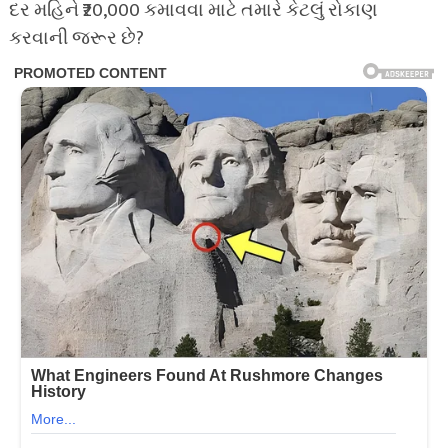
દર મહિને ₹20,000 કમાવવા માટે તમારે કેટલું રોકાણ
કરવાની જરૂર છે?