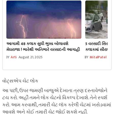
આગામી 48 કલાક સુધી ભુક્કા બોલાવશે
5 વરસાદી સિસ્ટમ
મેઘરાજા ! ભારેથી અતિભારે વરસાદની આગાહી
કલાકમાં સૌરાષ્ટ્
જિલ્લાઓમાં અતિ
BY
Arti
August 21, 2025
BY
MitalPatel
Aug
વોટ્સએપ ચેટ લોક
આ પછી, ઉપર જમણી બાજુએ દેખાતા ત્રણ દસ્તાવેજોને
ટચ કરો. અહીં તમને લોક ચેટનો વિકલ્પ દેખાશે. તેને સ્પર્શ
કરો. આમ કરવાથી, તમારી ચેટ લૉક કરેલી ચેટમાં ખસેડવામાં
આવશે અને કોઈ તમારી ચેટ જોઈ શકશે નહીં.