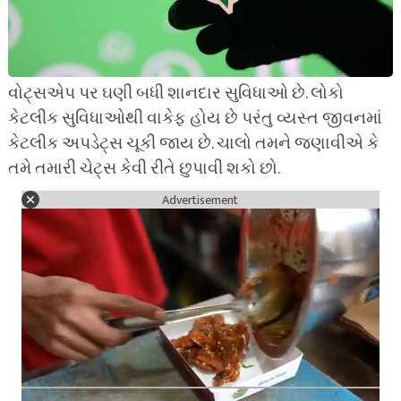
વોટ્સએપ પર ઘણી બધી શાનદાર સુવિધાઓ છે. લોકો
કેટલીક સુવિધાઓથી વાકેફ હોય છે પરંતુ વ્યસ્ત જીવનમાં
કેટલીક અપડેટ્સ ચૂકી જાય છે. ચાલો તમને જણાવીએ કે
તમે તમારી ચેટ્સ કેવી રીતે છુપાવી શકો છો.
Advertisement