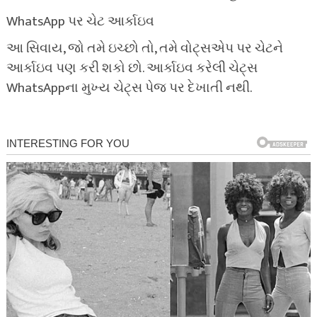
WhatsApp પર ચેટ આર્કાઇવ
આ સિવાય, જો તમે ઇચ્છો તો, તમે વોટ્સએપ પર ચેટને
આર્કાઇવ પણ કરી શકો છો. આર્કાઇવ કરેલી ચેટ્સ
WhatsAppના મુખ્ય ચેટ્સ પેજ પર દેખાતી નથી.