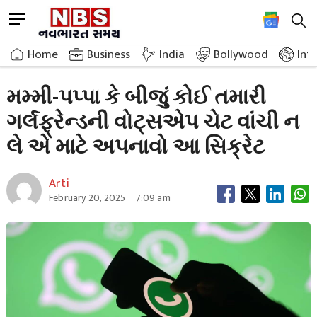
Skip
M
to
e
content
Home
Breaking News
Secret To Prevent Your Girlfriend From Reading Your Whatsapp Chats
n
Home
»
Business
»
India
Bollywood
Int
u
B
મમ્મી-પપ્પા કે બીજું કોઈ તમારી
u
ગર્લફ્રેન્ડની વોટ્સએપ ચેટ વાંચી ન
t
t
લે એ માટે અપનાવો આ સિક્રેટ
o
n
Arti
February 20, 2025
7:09 am