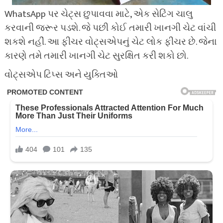
WhatsApp પર ચેટ્સ છુપાવવા માટે, એક સેટિંગ ચાલુ
કરવાની જરૂર પડશે. જે પછી કોઈ તમારી ખાનગી ચેટ વાંચી
શકશે નહીં. આ ફીચર વોટ્સએપનું ચેટ લોક ફીચર છે. જેના
કારણે તમે તમારી ખાનગી ચેટ સુરક્ષિત કરી શકો છો.
વોટ્સએપ ટિપ્સ અને યુક્તિઓ