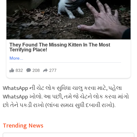
WhatsApp ની ચેટ લોક સુવિધા ચાલુ કરવા માટે, પહેલા
WhatsApp ખોલો. આ પછી, તમે જે ચેટને લોક કરવા માંગો
છો તેને પકડી રાખો (લાંબા સમય સુધી દબાવી રાખો).
Trending News