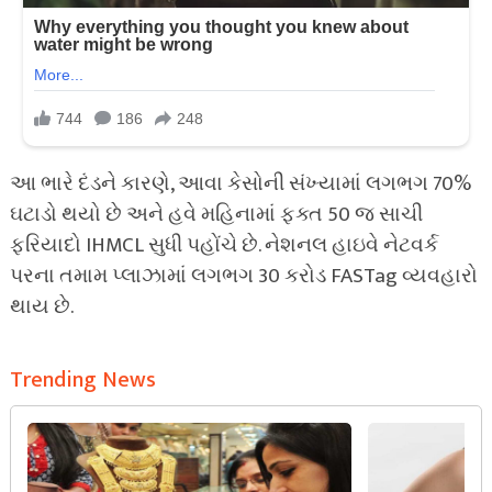
આ ભારે દંડને કારણે, આવા કેસોની સંખ્યામાં લગભગ 70%
ઘટાડો થયો છે અને હવે મહિનામાં ફક્ત 50 જ સાચી
ફરિયાદો IHMCL સુધી પહોંચે છે. નેશનલ હાઇવે નેટવર્ક
પરના તમામ પ્લાઝામાં લગભગ 30 કરોડ FASTag વ્યવહારો
થાય છે.
Trending News