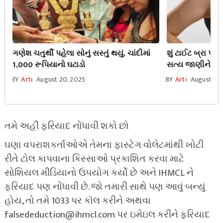
ગણેશ ચતુર્થી પહેલા સોનું સસ્તું થયું, ચાંદીમાં
શું ટાઈટ બ્રા પહ
1,000 રૂપિયાનો ઘટાડો
સત્ય જાણીને તમ
જાણી લો
BY
Arti
August 20, 2025
BY
Arti
August 12,
તમે અહીં ફરિયાદ નોંધાવી શકો છો
ઘણા વપરાશકર્તાઓએ તેમના ફાસ્ટેગ વોલેટમાંથી ખોટી
રીતે ટોલ કાપવાના કિસ્સાઓ પ્રકાશિત કરવા માટે
સોશિયલ મીડિયાનો ઉપયોગ કર્યો છે અને IHMCL ને
ફરિયાદ પણ નોંધાવી છે. જો તમારી સાથે પણ આવું બન્યું
હોય, તો તમે 1033 પર કૉલ કરીને અથવા
falsededuction@ihmcl.com પર ઇમેઇલ કરીને ફરિયાદ