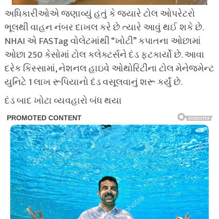
અધિકારીઓએ જણાવ્યું હતું કે જ્યારે ટોલ ઓપરેટરો
ભૂલથી વાહન નંબર દાખલ કરે છે ત્યારે આવું થઈ શકે છે.
NHAI એ FASTag વોલેટમાંથી “ખોટી” કપાતના ઓછામાં
ઓછા 250 કેસોમાં ટોલ કલેક્ટર્સને દંડ ફટકાર્યો છે. આવા
દરેક કિસ્સામાં, નેશનલ હાઇવે ઓથોરિટીના ટોલ મેનેજમેન્ટ
યુનિટે 1 લાખ રૂપિયાનો દંડ વસૂલવાનું શરૂ કર્યું છે.
દંડ બાદ ખોટા વ્યવહારો બંધ થયા