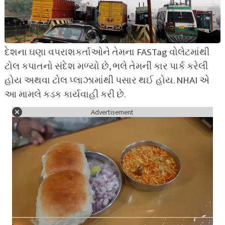
દેશના ઘણા વપરાશકર્તાઓને તેમના FASTag વોલેટમાંથી
ટોલ કપાતનો સંદેશ મળ્યો છે, ભલે તેમની કાર પાર્ક કરેલી
હોય અથવા ટોલ પ્લાઝામાંથી પસાર થઈ હોય. NHAI એ
આ મામલે કડક કાર્યવાહી કરી છે.
Advertisement