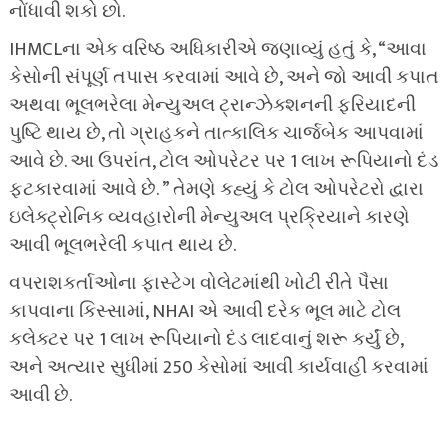
નોંધાવી શકો છો.
IHMCLના એક વરિષ્ઠ અધિકારીએ જણાવ્યું હતું કે, “આવા
કેસોની સંપૂર્ણ તપાસ કરવામાં આવે છે, અને જો આવી કપાત
અથવા ભૂલભરેલા મેન્યુઅલ ટ્રાન્ઝેક્શનની ફરિયાદની
પુષ્ટિ થાય છે, તો ગ્રાહકને તાત્કાલિક ચાર્જબેક આપવામાં
આવે છે. આ ઉપરાંત, ટોલ ઓપરેટર પર 1 લાખ રૂપિયાનો દંડ
ફટકારવામાં આવે છે. ” તેમણે કહ્યું કે ટોલ ઓપરેટરો દ્વારા
ઇલેક્ટ્રોનિક વ્યવહારોની મેન્યુઅલ પ્રક્રિયાને કારણે
આવી ભૂલભરેલી કપાત થાય છે.
વપરાશકર્તાઓના ફાસ્ટેગ વોલેટમાંથી ખોટી રીતે પૈસા
કાપવાના કિસ્સામાં, NHAI એ આવી દરેક ભૂલ માટે ટોલ
કલેક્ટર પર 1 લાખ રૂપિયાનો દંડ લાદવાનું શરૂ કર્યું છે,
અને અત્યાર સુધીમાં 250 કેસોમાં આવી કાર્યવાહી કરવામાં
આવી છે.