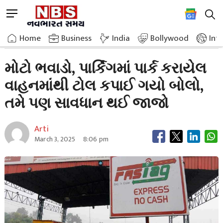
Skip
M
to
e
content
Home
Breaking News
Say Toll Has Been Deducted From A Vehicle Parked In A Parking Lot
n
Home
»
Business
»
India
Bollywood
Int
u
B
મોટો ભવાડો, પાર્કિંગમાં પાર્ક કરાયેલ
u
વાહનમાંથી ટોલ કપાઈ ગયો બોલો,
t
t
તમે પણ સાવધાન થઈ જાજો
o
n
Arti
March 3, 2025
8:06 pm