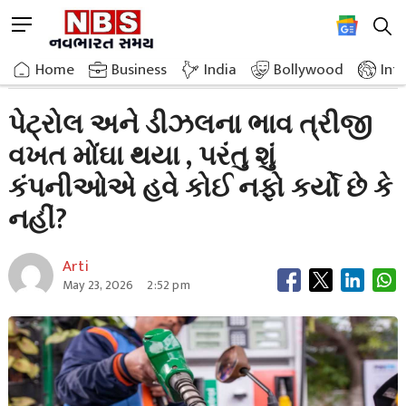
Skip
M
to
e
content
Home
Breaking News
Petrol And Diesel Prices Have Become Expensive
n
Home
»
Business
»
India
Bollywood
Int
u
B
પેટ્રોલ અને ડીઝલના ભાવ ત્રીજી
u
વખત મોંઘા થયા , પરંતુ શું
t
t
કંપનીઓએ હવે કોઈ નફો કર્યો છે કે
o
n
નહીં?
Arti
May 23, 2026
2:52 pm