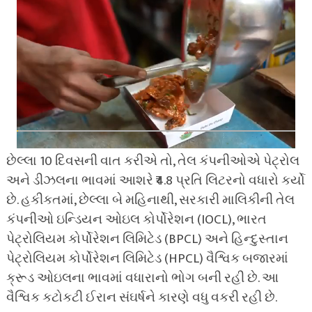
છેલ્લા 10 દિવસની વાત કરીએ તો, તેલ કંપનીઓએ પેટ્રોલ
અને ડીઝલના ભાવમાં આશરે ₹4.8 પ્રતિ લિટરનો વધારો કર્યો
છે. હકીકતમાં, છેલ્લા બે મહિનાથી, સરકારી માલિકીની તેલ
કંપનીઓ ઇન્ડિયન ઓઇલ કોર્પોરેશન (IOCL), ભારત
પેટ્રોલિયમ કોર્પોરેશન લિમિટેડ (BPCL) અને હિન્દુસ્તાન
પેટ્રોલિયમ કોર્પોરેશન લિમિટેડ (HPCL) વૈશ્વિક બજારમાં
ક્રૂડ ઓઇલના ભાવમાં વધારાનો ભોગ બની રહી છે. આ
વૈશ્વિક કટોકટી ઈરાન સંઘર્ષને કારણે વધુ વકરી રહી છે.