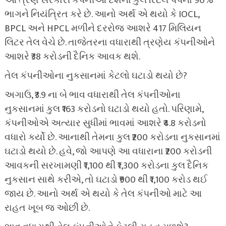
આ ત્રણ સરકારી કંપનીઓ દેશના કુલ રિટેલ પંપના 90%
ભાગને નિયંત્રિત કરે છે. આનો અર્થ એ થયો કે IOCL,
BPCL અને HPCL મળીને દરરોજ આશરે 417 મિલિયન
લિટર તેલ વેચે છે. તાજેતરના વધારાથી ત્રણેય કંપનીઓને
આશરે ₹38 કરોડની દૈનિક આવક થશે.
તેલ કંપનીઓના નુકસાનમાં કેટલો ઘટાડો થયો છે?
અગાઉ, ₹3.9 ના બે ભાવ વધારાથી તેલ કંપનીઓના
નુકસાનમાં કુલ ₹163 કરોડનો ઘટાડો થયો હતો. પરિણામે,
કંપનીઓએ અત્યાર સુધીમાં ભાવમાં આશરે ₹4.8 કરોડનો
વધારો કર્યો છે. આનાથી તેમના કુલ ₹200 કરોડના નુકસાનમાં
ઘટાડો થયો છે. હવે, જો આપણે આ વધારાના ₹200 કરોડની
આવકની સરખામણી ₹1,100 થી ₹1,300 કરોડના કુલ દૈનિક
નુકસાન સાથે કરીએ, તો ઘટાડો ₹900 થી ₹1,100 કરોડ થઈ
જાય છે. આનો અર્થ એ થયો કે તેલ કંપનીઓ માટે આ
રાહત ખૂબ જ ઓછી છે.