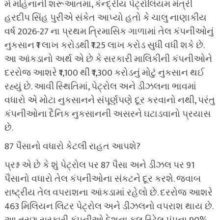
મે મહિનાની શરૂઆતમાં, કેન્દ્રીય પેટ્રોલિયમ મંત્રી
હરદીપ સિંહ પુરીએ સંકેત આપ્યો હતો કે ચાલુ નાણાકીય
વર્ષ 2026-27 ના પ્રથમ ત્રિમાસિક ગાળામાં તેલ કંપનીઓનું
નુકસાન ₹1 લાખ કરોડથી ₹1.25 લાખ કરોડ સુધી વધી શકે છે.
આ આંકડાનો અર્થ એ છે કે સરકારી માલિકીની કંપનીઓને
દરરોજ આશરે ₹1,100 થી ₹1,300 કરોડનું મોટું નુકસાન થઈ
રહ્યું છે. આવી સ્થિતિમાં, પેટ્રોલ અને ડીઝલના ભાવમાં
વધારો એ મોટા નુકસાનને સંપૂર્ણપણે દૂર કરવાનો નથી, પરંતુ
કંપનીઓના દૈનિક નુકસાનની અસરને ઘટાડવાનો પ્રયાસ
છે.
87 પૈસાનો વધારો કેટલી રાહત આપશે?
પ્રશ્ન એ છે કે શું પેટ્રોલ પર 87 પૈસા અને ડીઝલ પર 91
પૈસાનો વધારો તેલ કંપનીઓના સંકટને દૂર કરશે. જવાબ
રાષ્ટ્રીય તેલ વપરાશના આંકડામાં રહેલો છે. દરરોજ આશરે
463 મિલિયન લિટર પેટ્રોલ અને ડીઝલનો વપરાશ થાય છે.