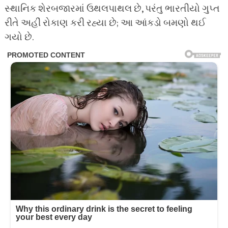
સ્થાનિક શેરબજારમાં ઉથલપાથલ છે, પરંતુ ભારતીયો ગુપ્ત
રીતે અહીં રોકાણ કરી રહ્યા છે; આ આંકડો બમણો થઈ
ગયો છે.