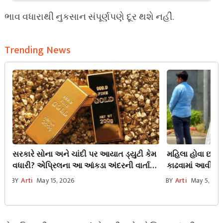
ભાવ વધારાથી નુકસાન સંપૂર્ણપણે દૂર થશે નહીં.
Trending News
સરકારે સોના અને ચાંદી પર આયાત ડ્યુટી કેમ
મહિલા હોવા છતાં, 
વધારી? એપ્રિલના આ આંકડા અંદરની વાર્તા
કાઢવામાં આવી, પી
છતી કરે છે.
મમતા બેનર્જીના 
BY
Arti
May 15, 2026
BY
Arti
May 5, 20