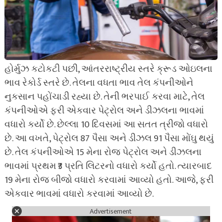
હોર્મુઝ કટોકટી પછી, આંતરરાષ્ટ્રીય સ્તરે ક્રૂડ ઓઇલના
ભાવ રેકોર્ડ સ્તરે છે. તેલના વધતા ભાવ તેલ કંપનીઓને
નુકસાન પહોંચાડી રહ્યા છે. તેની ભરપાઈ કરવા માટે, તેલ
કંપનીઓએ ફરી એકવાર પેટ્રોલ અને ડીઝલના ભાવમાં
વધારો કર્યો છે. છેલ્લા 10 દિવસમાં આ સતત ત્રીજો વધારો
છે. આ વખતે, પેટ્રોલ 87 પૈસા અને ડીઝલ 91 પૈસા મોંઘુ થયું
છે. તેલ કંપનીઓએ 15 મેના રોજ પેટ્રોલ અને ડીઝલના
ભાવમાં પ્રથમ ₹3 પ્રતિ લિટરનો વધારો કર્યો હતો. ત્યારબાદ
19 મેના રોજ બીજો વધારો કરવામાં આવ્યો હતો. આજે, ફરી
એકવાર ભાવમાં વધારો કરવામાં આવ્યો છે.
Advertisement