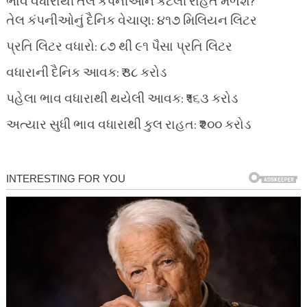
ભાવ વધારાથી તેલ કંપનીઓને કેટલી રાહત મળશે?
તેલ કંપનીઓનું દૈનિક વેચાણ: ૪૧૭ મિલિયન લિટર
પ્રતિ લિટર વધારો: ૮૭ થી ૯૧ પૈસા પ્રતિ લિટર
વધારાની દૈનિક આવક: ₹૩૮ કરોડ
પહેલા ભાવ વધારાથી થયેલી આવક: ₹૧૬૩ કરોડ
અત્યાર સુધી ભાવ વધારાથી કુલ રાહત: ₹૨૦૦ કરોડ