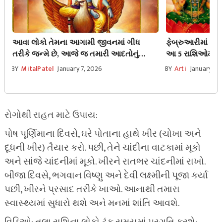
આવા લોકો તેમના આગામી જીવનમાં ગીધ
ફેબ્રુઆરીમાં લક્
તરીકે જન્મે છે, આજે જ તમારી આદતોનું
આ 5 રાશિઓમાં આન
ભવિષ્ય જાણો!
લાવશે.
BY
MitalPatel
January 7, 2026
BY
Arti
January 25
રોગોથી રાહત માટે ઉપાય:
પોષ પૂર્ણિમાના દિવસે, ઘરે પોતાના હાથે ખીર (ચોખા અને
દૂધની ખીર) તૈયાર કરો. પછી, તેને ચાંદીના વાટકામાં મૂકો
અને સાંજે ચાંદનીમાં મૂકો. ખીરને રાતભર ચાંદનીમાં રાખો.
બીજા દિવસે, ભગવાન વિષ્ણુ અને દેવી લક્ષ્મીની પૂજા કર્યા
પછી, ખીરને પ્રસાદ તરીકે ખાઓ. આનાથી તમારા
સ્વાસ્થ્યમાં સુધારો થશે અને મનમાં શાંતિ આવશે.