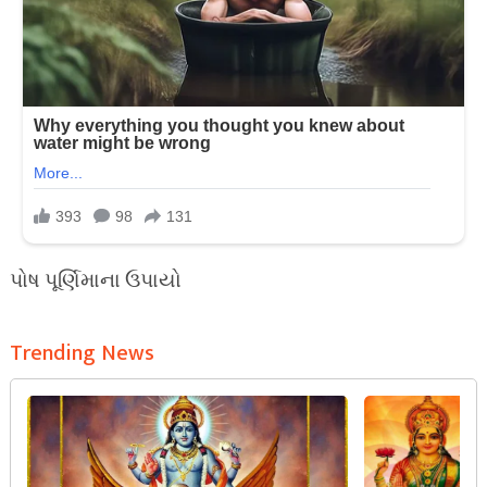
પોષ પૂર્ણિમાના ઉપાયો
Trending News