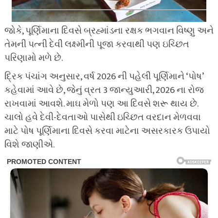
જોકે, પૂર્ણિમાના દિવસે બ્રહ્માંડના રક્ષક ભગવાન વિષ્ણુ અને
તેમની પત્ની દેવી લક્ષ્મીની પૂજા કરવાથી પણ ઇચ્છિત
પરિણામો મળે છે.
દ્રિક પંચાંગ અનુસાર, વર્ષ 2026 ની પહેલી પૂર્ણિમાને ‘પોષ’
કહેવામાં આવે છે, જેનું વ્રત 3 જાન્યુઆરી, 2026 ના રોજ
રાખવામાં આવશે. માઘ મેળો પણ આ દિવસે શરૂ થાય છે.
ચાલો હવે દેવી-દેવતાઓ પાસેથી ઇચ્છિત વરદાન મેળવવા
માટે પોષ પૂર્ણિમાના દિવસે કરવા માટેના અસરકારક ઉપાયો
વિશે જાણીએ.