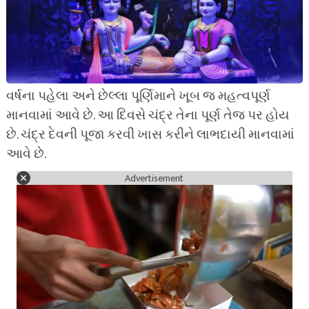
વર્ષના પહેલા અને છેલ્લા પૂર્ણિમાને ખૂબ જ મહત્વપૂર્ણ
માનવામાં આવે છે. આ દિવસે ચંદ્ર તેના પૂર્ણ તેજ પર હોય
છે. ચંદ્ર દેવની પૂજા કરવી ખાસ કરીને લાભદાયી માનવામાં
આવે છે.
Advertisement