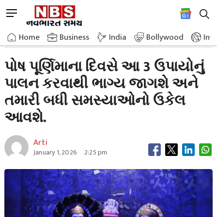
Skip
M
to
e
content
Home
Astrology
Performing These 3 Rituals On Paush Purnima
n
Home
»
Business
»
India
Bollywood
Int
u
B
પોષ પૂર્ણિમાના દિવસે આ 3 ઉપાયોનું
u
પાલન કરવાથી ભાગ્ય જાગશે અને
t
t
તમારી બધી સમસ્યાઓનો ઉકેલ
o
n
આવશે.
Arti
January 1, 2026
2:25 pm