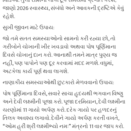
વિડિઓ: તુલા રાશિના લોકો ટૂંક સમયમાં પ્રગતિ કરશે;
જાણો 2026 સ્વાસ્થ્ય, સંબંધો અને આવકની દ્રષ્ટિએ કેવું
રહેશે.
સુખી જીવન માટે ઉપાય:
જો તમે સતત સમસ્યાઓનો સામનો કરી રહ્યા છો, તો
ગરીબોને ચોખાની ખીર ખવડાવો અથવા પોષ પૂર્ણિમાના
દિવસે ચોખાનું દાન કરો. આનાથી તમને માત્ર પુણ્ય જ
નહીં, પણ પાપોને પણ દૂર કરવામાં મદદ મળશે. વધુમાં,
અટકેલા કાર્ય પૂર્ણ થવા લાગશે.
નાણાકીય સમસ્યાઓથી છુટકારો મેળવવાનો ઉપાય:
પોષ પૂર્ણિમાના દિવસે, સવારે સાચા હૃદયથી ભગવાન વિષ્ણુ
અને દેવી લક્ષ્મીની પૂજા કરો. પૂજા દરમિયાન, દેવી લક્ષ્મીના
ચરણોમાં 11 ગાયો અર્પણ કરો. દરેક ગાયો પર હળદરનું
તિલક અવશ્ય લગાવો. દેવીને ગાયો અર્પણ કરતી વખતે,
“ઓમ હ્રીં શ્રીં લક્ષ્મીભ્યો નમઃ” મંત્રનો 11 વાર જાપ કરો.