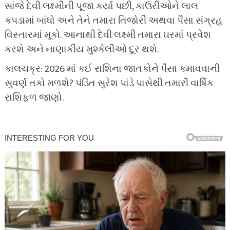
સાંજે દેવી લક્ષ્મીની પૂજા કર્યા પછી, કાઉરીઓને લાલ
કપડામાં બાંધો અને તેને તમારા તિજોરી અથવા પૈસા સંગ્રહ
વિસ્તારમાં મૂકો. આનાથી દેવી લક્ષ્મી તમારા ઘરમાં પ્રવેશ
કરશે અને નાણાકીય મુશ્કેલીઓ દૂર થશે.
કાલચક્ર: 2026 માં કઈ રાશિના જાતકોને પૈસા કમાવવાની
સુવર્ણ તકો મળશે? પંડિત સુરેશ પાંડે પાસેથી તમારી વાર્ષિક
રાશિફળ જાણો.