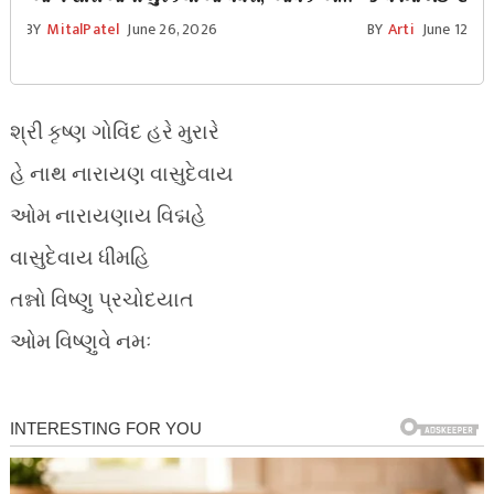
સ્વાસ્થ્યને લઈને રહેશે ભારે તણાવ
કેટલા રૂપિયા વપ
BY
MitalPatel
June 26, 2026
BY
Arti
June 12, 2
શ્રી કૃષ્ણ ગોવિંદ હરે મુરારે
હે નાથ નારાયણ વાસુદેવાય
ઓમ નારાયણાય વિદ્મહે
વાસુદેવાય ધીમહિ
તન્નો વિષ્ણુ પ્રચોદયાત
ઓમ વિષ્ણુવે નમઃ