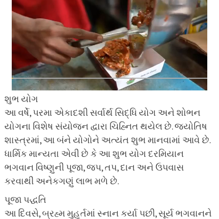
શુભ યોગ
આ વર્ષે, પરમા એકાદશી સર્વાર્થ સિદ્ધિ યોગ અને શોભન
યોગના વિશેષ સંયોજન દ્વારા ચિહ્નિત થયેલ છે. જ્યોતિષ
શાસ્ત્રમાં, આ બંને યોગોને અત્યંત શુભ માનવામાં આવે છે.
ધાર્મિક માન્યતા એવી છે કે આ શુભ યોગ દરમિયાન
ભગવાન વિષ્ણુની પૂજા, જપ, તપ, દાન અને ઉપવાસ
કરવાથી અનેકગણું લાભ મળે છે.
પૂજા પદ્ધતિ
આ દિવસે, બ્રહ્મ મુહૂર્તમાં સ્નાન કર્યા પછી, સૂર્ય ભગવાનને