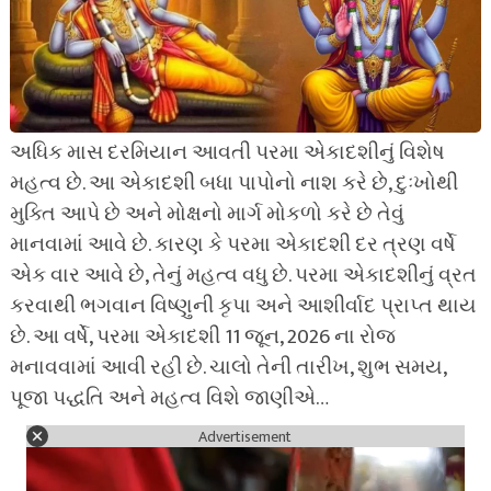
અધિક માસ દરમિયાન આવતી પરમા એકાદશીનું વિશેષ
મહત્વ છે. આ એકાદશી બધા પાપોનો નાશ કરે છે, દુઃખોથી
મુક્તિ આપે છે અને મોક્ષનો માર્ગ મોકળો કરે છે તેવું
માનવામાં આવે છે. કારણ કે પરમા એકાદશી દર ત્રણ વર્ષે
એક વાર આવે છે, તેનું મહત્વ વધુ છે. પરમા એકાદશીનું વ્રત
કરવાથી ભગવાન વિષ્ણુની કૃપા અને આશીર્વાદ પ્રાપ્ત થાય
છે. આ વર્ષે, પરમા એકાદશી 11 જૂન, 2026 ના રોજ
મનાવવામાં આવી રહી છે. ચાલો તેની તારીખ, શુભ સમય,
પૂજા પદ્ધતિ અને મહત્વ વિશે જાણીએ…
Advertisement