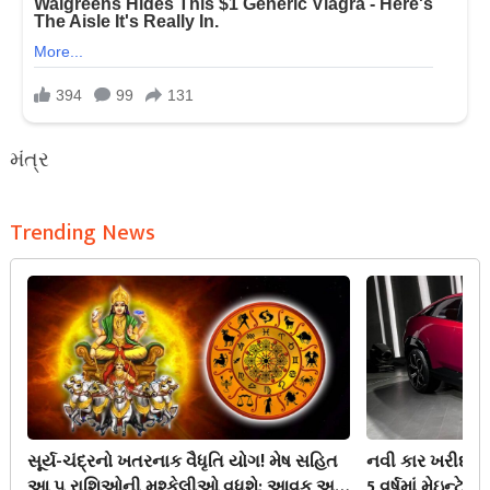
મંત્ર
Trending News
સૂર્ય-ચંદ્રનો ખતરનાક વૈધૃતિ યોગ! મેષ સહિત
નવી કાર ખરીદતા
આ ૫ રાશિઓની મુશ્કેલીઓ વધશે; આવક અને
5 વર્ષમાં મેઇન્ટ