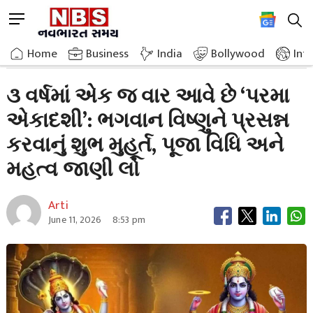
Skip
M
to
e
content
Home
Breaking News
Parama Ekadashi Comes Only Once In 3 Years
n
Home
»
Business
»
India
Bollywood
Int
u
B
૩ વર્ષમાં એક જ વાર આવે છે ‘પરમા
u
એકાદશી’: ભગવાન વિષ્ણુને પ્રસન્ન
t
t
કરવાનું શુભ મુહૂર્ત, પૂજા વિધિ અને
o
n
મહત્વ જાણી લો
Arti
June 11, 2026
8:53 pm