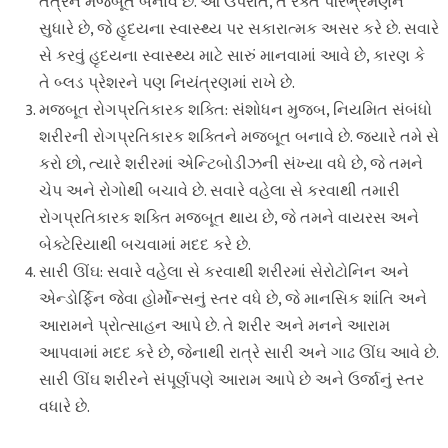
તંત્રને મજબૂત બનાવે છે. આ ઉપરાંત, તે રક્ત પરિભ્રમણને
સુધારે છે, જે હૃદયના સ્વાસ્થ્ય પર સકારાત્મક અસર કરે છે. સવારે
સે કરવું હૃદયના સ્વાસ્થ્ય માટે સારું માનવામાં આવે છે, કારણ કે
તે બ્લડ પ્રેશરને પણ નિયંત્રણમાં રાખે છે.
મજબૂત રોગપ્રતિકારક શક્તિ: સંશોધન મુજબ, નિયમિત સંબંધો
શરીરની રોગપ્રતિકારક શક્તિને મજબૂત બનાવે છે. જ્યારે તમે સે
કરો છો, ત્યારે શરીરમાં એન્ટિબોડીઝની સંખ્યા વધે છે, જે તમને
ચેપ અને રોગોથી બચાવે છે. સવારે વહેલા સે કરવાથી તમારી
રોગપ્રતિકારક શક્તિ મજબૂત થાય છે, જે તમને વાયરસ અને
બેક્ટેરિયાથી બચવામાં મદદ કરે છે.
સારી ઊંઘ: સવારે વહેલા સે કરવાથી શરીરમાં સેરોટોનિન અને
એન્ડોર્ફિન જેવા હોર્મોન્સનું સ્તર વધે છે, જે માનસિક શાંતિ અને
આરામને પ્રોત્સાહન આપે છે. તે શરીર અને મનને આરામ
આપવામાં મદદ કરે છે, જેનાથી રાત્રે સારી અને ગાઢ ઊંઘ આવે છે.
સારી ઊંઘ શરીરને સંપૂર્ણપણે આરામ આપે છે અને ઉર્જાનું સ્તર
વધારે છે.