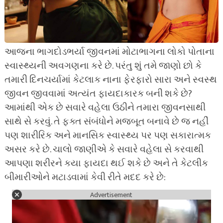
આજના ભાગદોડભર્યા જીવનમાં મોટાભાગના લોકો પોતાના
સ્વાસ્થ્યની અવગણના કરે છે. પરંતુ શું તમે જાણો છો કે
તમારી દિનચર્યામાં કેટલાક નાના ફેરફારો સારા અને સ્વસ્થ
જીવન જીવવામાં અત્યંત ફાયદાકારક બની શકે છે?
આમાંથી એક છે સવારે વહેલા ઉઠીને તમારા જીવનસાથી
સાથે સે કરવું. તે ફક્ત સંબંધોને મજબૂત બનાવે છે જ નહીં
પણ શારીરિક અને માનસિક સ્વાસ્થ્ય પર પણ સકારાત્મક
અસર કરે છે. ચાલો જાણીએ કે સવારે વહેલા સે કરવાથી
આપણા શરીરને કયા ફાયદા થઈ શકે છે અને તે કેટલીક
બીમારીઓને મટાડવામાં કેવી રીતે મદદ કરે છે:
Advertisement