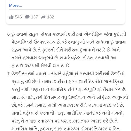
દુખાવામાં રાહત: સેક્સ કરવાથી શરીરમાં એન્ડોર્ફિન જેવા કુદરતી
પેઇનકિલર્સ ઉત્પન્ન થાય છે, જે સ્નાયુઓ અને સાંધાના દુખાવામાં
રાહત આપે છે. તે કુદરતી રીતે શરીરના દુખાવાને ઘટાડે છે અને
તમને હળવાશ અનુભવે છે. સવારે વહેલા સેક્સ કરવાથી આ
ફાયદો ઝડપથી મેળવી શકાય છે.
ઉર્જા સ્તરમાં વધારો – સવારે વહેલા સે કરવાથી શરીરમાં ઉર્જાનો
પ્રવાહ વધે છે. તે તમારા શરીરને ફક્ત શારીરિક રીતે જ સક્રિય
કરતું નથી પણ તમને માનસિક રીતે પણ સંપૂર્ણપણે તૈયાર કરે છે.
સારા સે પછી, તમે દિવસભર વધુ ઉર્જાવાન અને સક્રિય અનુભવો
છો, જે તમને તમારા કાર્યો અસરકારક રીતે કરવામાં મદદ કરે છે.
સવારે વહેલા સે કરવાથી માત્ર શારીરિક આનંદ જ નથી મળતો,
પરંતુ તે તમારા સ્વાસ્થ્ય પર પણ સકારાત્મક અસર કરે છે. તે
માનસિક શાંતિ, હૃદયનું સારું સ્વાસ્થ્ય, રોગપ્રતિકારક શક્તિ