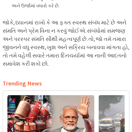
અને ઉર્જામાં વધારો કરે છે.
જોકે, ધ્યાનમાં રાખો કે આ ફક્ત સ્વસ્થ સંબંધ માટે છે અને
સંમતિ અને પ્રેમ વિના ન કરવું જોઈએ. સંબંધોમાં સમજણ
અને પરસ્પર સંમતિ સૌથી મહત્વપૂર્ણ છે. તો, જો તમે તમારા
જીવનને વધુ સ્વસ્થ, ખુશ અને સક્રિય બનાવવા માંગતા હો,
તો તમે વહેલી સવારે તમારા દિનચર્યામાં આ નાની આદતનો
સમાવેશ કરી શકો છો.
Trending News