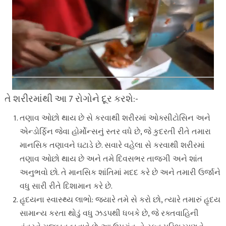
તે શરીરમાંથી આ 7 રોગોને દૂર કરશે:-
તણાવ ઓછો થાય છે સે કરવાથી શરીરમાં ઓક્સીટોસિન અને
એન્ડોર્ફિન જેવા હોર્મોન્સનું સ્તર વધે છે, જે કુદરતી રીતે તમારા
માનસિક તણાવને ઘટાડે છે. સવારે વહેલા સે કરવાથી શરીરમાં
તણાવ ઓછો થાય છે અને તમે દિવસભર તાજગી અને શાંત
અનુભવો છો. તે માનસિક શાંતિમાં મદદ કરે છે અને તમારી ઉર્જાને
વધુ સારી રીતે દિશામાન કરે છે.
હૃદયના સ્વાસ્થ્ય લાભો: જ્યારે તમે સે કરો છો, ત્યારે તમારું હૃદય
સામાન્ય કરતા થોડું વધુ ઝડપથી ધબકે છે, જે રક્તવાહિની