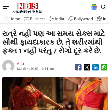
Skip
M
to
e
content
Home
Breaking News
Not The Night But This Time Is The Most Beneficia
n
Home
»
Business
»
India
Bollywood
Int
u
B
રાત્રે નહીં પણ આ સમય સેક્સ માટે
u
સૌથી ફાયદાકારક છે. તે શરીરમાંથી
t
t
ફક્ત 1 નહીં પરંતુ 7 રોગો દૂર કરે છે.
o
n
Arti
March 4, 2025
9:54 am