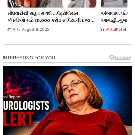
મોંઘવારીથી રાહત મળશે …પેટ્રોલિયમ
અંબાલાલ પટેલ અન
કંપનીઓ માટે 30,000 કરોડ રૂપિયાની LPG
આગાહી..ગુજરાતમાં
સબસિડી મંજૂર
શરૂ થશે વરસાદનો
BY
Arti
August 8, 2025
BY
MitalPatel
Aug