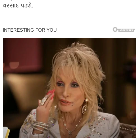
વરસાદ પડશે.