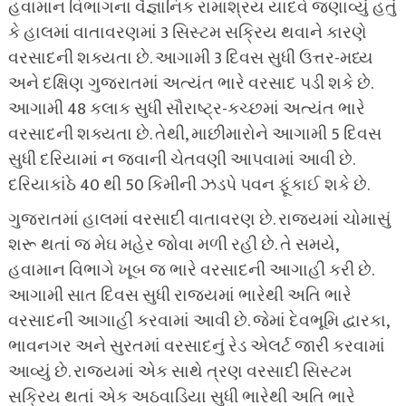
હવામાન વિભાગના વૈજ્ઞાનિક રામાશ્રય યાદવે જણાવ્યું હતું
કે હાલમાં વાતાવરણમાં 3 સિસ્ટમ સક્રિય થવાને કારણે
વરસાદની શક્યતા છે. આગામી 3 દિવસ સુધી ઉત્તર-મધ્ય
અને દક્ષિણ ગુજરાતમાં અત્યંત ભારે વરસાદ પડી શકે છે.
આગામી 48 કલાક સુધી સૌરાષ્ટ્ર-કચ્છમાં અત્યંત ભારે
વરસાદની શક્યતા છે. તેથી, માછીમારોને આગામી 5 દિવસ
સુધી દરિયામાં ન જવાની ચેતવણી આપવામાં આવી છે.
દરિયાકાંઠે 40 થી 50 કિમીની ઝડપે પવન ફૂંકાઈ શકે છે.
ગુજરાતમાં હાલમાં વરસાદી વાતાવરણ છે. રાજ્યમાં ચોમાસું
શરૂ થતાં જ મેઘ મહેર જોવા મળી રહી છે. તે સમયે,
હવામાન વિભાગે ખૂબ જ ભારે વરસાદની આગાહી કરી છે.
આગામી સાત દિવસ સુધી રાજ્યમાં ભારેથી અતિ ભારે
વરસાદની આગાહી કરવામાં આવી છે. જેમાં દેવભૂમિ દ્વારકા,
ભાવનગર અને સુરતમાં વરસાદનું રેડ એલર્ટ જારી કરવામાં
આવ્યું છે. રાજ્યમાં એક સાથે ત્રણ વરસાદી સિસ્ટમ
સક્રિય થતાં એક અઠવાડિયા સુધી ભારેથી અતિ ભારે