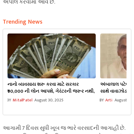
અપીલ કરવામાં આવે છે.
Trending News
નાનો વ્યવસાય શરૂ કરવા માટે સરકાર
અંબાલાલ પટેલન
₹90,000 ની લોન આપશે, ગેરંટરની જરૂર નથી,
સાથે વાવાઝોડા જે
પડશે વરસાદ
BY
MitalPatel
August 30, 2025
BY
Arti
August 29,
આગામી 7 દિવસ સુધી ખૂબ જ ભારે વરસાદની આગાહી છે.