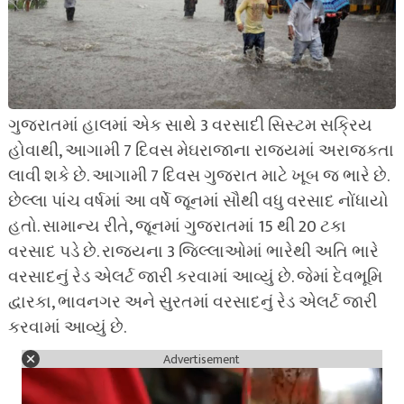
ગુજરાતમાં હાલમાં એક સાથે 3 વરસાદી સિસ્ટમ સક્રિય
હોવાથી, આગામી 7 દિવસ મેઘરાજાના રાજ્યમાં અરાજકતા
લાવી શકે છે. આગામી 7 દિવસ ગુજરાત માટે ખૂબ જ ભારે છે.
છેલ્લા પાંચ વર્ષમાં આ વર્ષે જૂનમાં સૌથી વધુ વરસાદ નોંધાયો
હતો. સામાન્ય રીતે, જૂનમાં ગુજરાતમાં 15 થી 20 ટકા
વરસાદ પડે છે. રાજ્યના 3 જિલ્લાઓમાં ભારેથી અતિ ભારે
વરસાદનું રેડ એલર્ટ જારી કરવામાં આવ્યું છે. જેમાં દેવભૂમિ
દ્વારકા, ભાવનગર અને સુરતમાં વરસાદનું રેડ એલર્ટ જારી
કરવામાં આવ્યું છે.
Advertisement