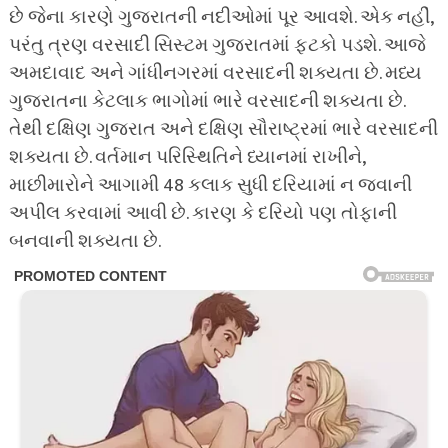
છે જેના કારણે ગુજરાતની નદીઓમાં પૂર આવશે. એક નહીં,
પરંતુ ત્રણ વરસાદી સિસ્ટમ ગુજરાતમાં ફટકો પડશે. આજે
અમદાવાદ અને ગાંધીનગરમાં વરસાદની શક્યતા છે. મધ્ય
ગુજરાતના કેટલાક ભાગોમાં ભારે વરસાદની શક્યતા છે.
તેથી દક્ષિણ ગુજરાત અને દક્ષિણ સૌરાષ્ટ્રમાં ભારે વરસાદની
શક્યતા છે. વર્તમાન પરિસ્થિતિને ધ્યાનમાં રાખીને,
માછીમારોને આગામી 48 કલાક સુધી દરિયામાં ન જવાની
અપીલ કરવામાં આવી છે. કારણ કે દરિયો પણ તોફાની
બનવાની શક્યતા છે.