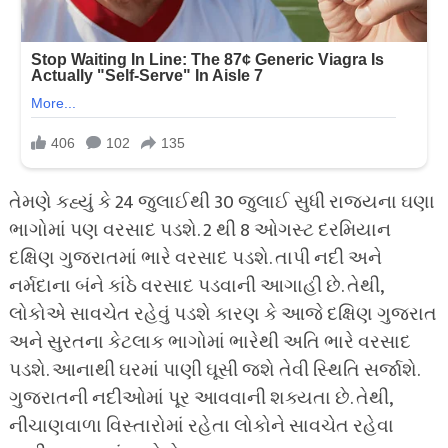
તેમણે કહ્યું કે 24 જુલાઈથી 30 જુલાઈ સુધી રાજ્યના ઘણા
ભાગોમાં પણ વરસાદ પડશે. 2 થી 8 ઓગસ્ટ દરમિયાન
દક્ષિણ ગુજરાતમાં ભારે વરસાદ પડશે. તાપી નદી અને
નર્મદાના બંને કાંઠે વરસાદ પડવાની આગાહી છે. તેથી,
લોકોએ સાવચેત રહેવું પડશે કારણ કે આજે દક્ષિણ ગુજરાત
અને સુરતના કેટલાક ભાગોમાં ભારેથી અતિ ભારે વરસાદ
પડશે. આનાથી ઘરમાં પાણી ઘૂસી જશે તેવી સ્થિતિ સર્જાશે.
ગુજરાતની નદીઓમાં પૂર આવવાની શક્યતા છે. તેથી,
નીચાણવાળા વિસ્તારોમાં રહેતા લોકોને સાવચેત રહેવા