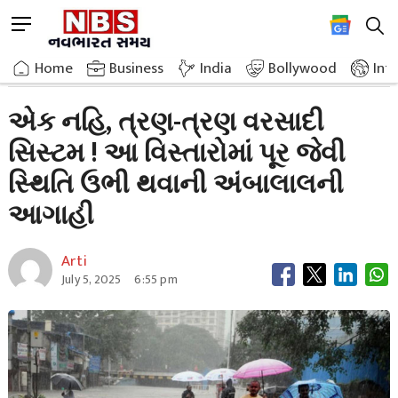
Skip
M
to
e
content
Home
Breaking News
Not One But Three Rain Systems Ambalal Predicts Flood Like Conditions
n
Home
»
Business
»
India
Bollywood
Int
u
B
એક નહિ, ત્રણ-ત્રણ વરસાદી
u
સિસ્ટમ ! આ વિસ્તારોમાં પૂર જેવી
t
t
સ્થિતિ ઉભી થવાની અંબાલાલની
o
n
આગાહી
Arti
July 5, 2025
6:55 pm