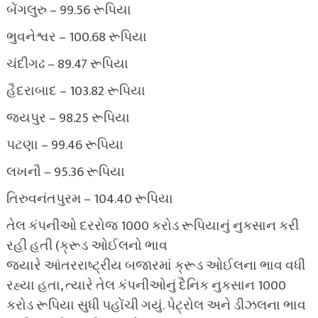
બેંગલુરુ – 99.56 રૂપિયા
ભુવનેશ્વર – 100.68 રૂપિયા
ચંદીગઢ – 89.47 રૂપિયા
હૈદરાબાદ – 103.82 રૂપિયા
જયપુર – 98.25 રૂપિયા
પટણા – 99.46 રૂપિયા
લખનૌ – 95.36 રૂપિયા
તિરુવનંતપુરમ – 104.40 રૂપિયા
તેલ કંપનીઓ દરરોજ 1000 કરોડ રૂપિયાનું નુકસાન કરી
રહી હતી (ક્રૂડ ઓઈલનો ભાવ
જ્યારે આંતરરાષ્ટ્રીય બજારમાં ક્રૂડ ઓઈલના ભાવ વધી
રહ્યા હતા, ત્યારે તેલ કંપનીઓનું દૈનિક નુકસાન 1000
કરોડ રૂપિયા સુધી પહોંચી ગયું. પેટ્રોલ અને ડીઝલના ભાવ