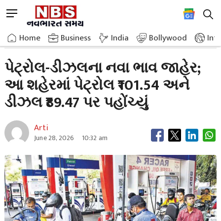
Skip
M
to
e
content
Home
Breaking News
New Prices Of Petrol And Diesel Announced
n
Home
»
Business
»
India
Bollywood
Int
u
B
પેટ્રોલ-ડીઝલના નવા ભાવ જાહેર;
u
આ શહેરમાં પેટ્રોલ ₹101.54 અને
t
t
ડીઝલ ₹89.47 પર પહોંચ્યું
o
n
Arti
June 28, 2026
10:32 am