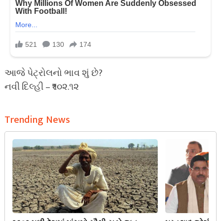
આજે પેટ્રોલનો ભાવ શું છે?
નવી દિલ્હી – ₹૧૦૨.૧૨
Trending News