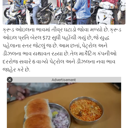
ક્રૂડ ઓઇલના ભાવમાં તીવ્ર ઘટાડો જોવા મળ્યો છે. ક્રૂડ
ઓઇલ પ્રતિ બેરલ $72 સુધી પહોંચી ગયું છે, જે યુદ્ધ
પહેલાના સ્તર જેટલું જ છે. આમ છતાં, પેટ્રોલ અને
ડીઝલના ભાવ યથાવત રહ્યા છે. તેલ માર્કેટિંગ કંપનીઓ
દરરોજ સવારે 6 વાગ્યે પેટ્રોલ અને ડીઝલના નવા ભાવ
જાહેર કરે છે.
Advertisement