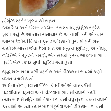
હોર્મુઝ સ્ટ્રેટ ખુલવાથી રાહત
અમેરિકા અને ઈરાન વચ્ચેના કરાર બાદ, હોર્મુઝ સ્ટ્રેટ
ખુલી ગયું છે. આ સારા સમાચાર છે. આનાથી ફરી એકવાર
આરબ દેશોથી વિશ્વને ક્રૂડ ઓઇલનો પુરવઠો ફરી શરૂ
થયો છે. ભારત જેવા દેશો માટે આ મહત્વપૂર્ણ હતું. એ નોંધવું
જોઈએ કે યુદ્ધને કારણે, એક સમયે ક્રૂડ ઓઇલના ભાવ
પ્રતિ બેરલ $112 સુધી પહોંચી ગયા હતા.
યુદ્ધ શરૂ થયા પછી પેટ્રોલ અને ડીઝલના ભાવમાં ઘણી
વખત વધારો થયો
15 મેના રોજ, તેલ માર્કેટિંગ કંપનીઓએ ચાર વર્ષમાં
પહેલીવાર પેટ્રોલ અને ડીઝલના ભાવમાં વધારો કર્યો.
ત્યારબાદ મે મહિનામાં તેલના ભાવમાં વધુ ત્રણ વખત વધારો
કરવામાં આવ્યો. ત્યારબાદ પેટ્રોલ અને ડીઝલના ભાવમાં