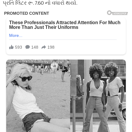
પ્રતિ લિટર રૂ. 7.60 નો વધારો થયો.