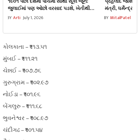
૧૯૦૧ પછી દેશમાં પાંચમો સૌથી સૂકો જૂન:
પ્રહલાદ જોશી બન
જુલાઈમાં પણ ઓછો વરસાદ પડશે, ખેતીથી
મંત્રી, ધર્મેન્દ્ર 
લઈને મોંઘવારી સુધી ચિંતા વધી
બાદ રાષ્ટ્રપતિએ
BY
Arti
July 1, 2026
BY
MitalPatel
Jul
કોલકાતા – ₹૧૧૩.૫૧
મુંબઈ – ₹૧૧૧.૨૧
ચેન્નઈ – ₹૧૦૭.૭૬
ગુરુગ્રામ – ₹૧૦૨.૯૭
નોઈડા – ₹૧૦૧.૯૬
બેંગલુરુ – ₹૧૧૧.૬૮
ભુવનેશ્વર – ₹૧૦૮.૯૭
ચંદીગઢ – ₹૧૦૧.૫૪