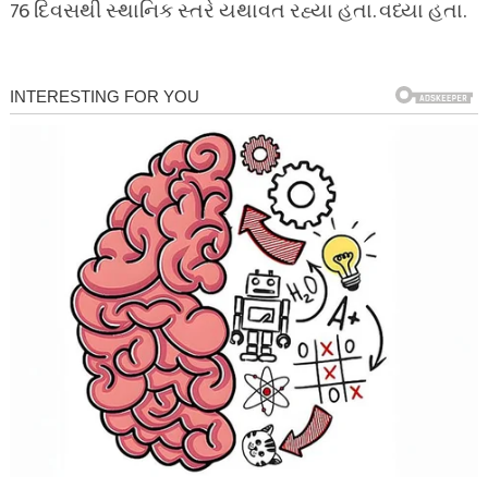
76 દિવસથી સ્થાનિક સ્તરે યથાવત રહ્યા હતા. વધ્યા હતા.