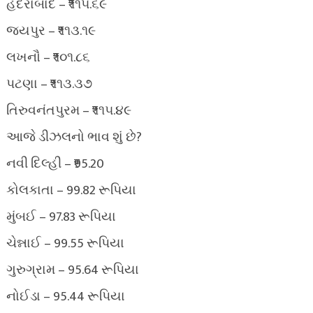
હૈદરાબાદ – ₹૧૧૫.૬૯
જયપુર – ₹૧૧૩.૧૯
લખનૌ – ₹૧૦૧.૮૬
પટણા – ₹૧૧૩.૩૭
તિરુવનંતપુરમ – ₹૧૧૫.૪૯
આજે ડીઝલનો ભાવ શું છે?
નવી દિલ્હી – ₹95.20
કોલકાતા – 99.82 રૂપિયા
મુંબઈ – 97.83 રૂપિયા
ચેન્નાઈ – 99.55 રૂપિયા
ગુરુગ્રામ – 95.64 રૂપિયા
નોઈડા – 95.44 રૂપિયા