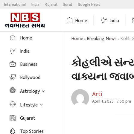
Skip
International
India
Gujarat
Surat
Google News
to
content
Home
India
Home
Home
Breaking News
Kohli 
»
»
India
કોહલીએ સંન્
Business
વાક્યના જવાબમ
Bollywood
Astrology
Arti
April 1, 2025
7:50 pm
Lifestyle
Gujarat
Top Stories