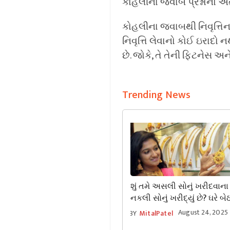
કોહલીના જવાબે પ્રશ્નોનો અં
કોહલીના જવાબથી નિવૃત્તિના પ
નિવૃત્તિ લેવાનો કોઈ ઇરાદો ન
છે. જોકે, તે તેની ફિટનેસ અને 
Trending News
શું તમે અસલી સોનું ખરીદવાના
નકલી સોનું ખરીદ્યું છે? ઘરે બ
રીતોનો ઉપયોગ કરીને તેને તપ
August 24, 2025
BY
MitalPatel