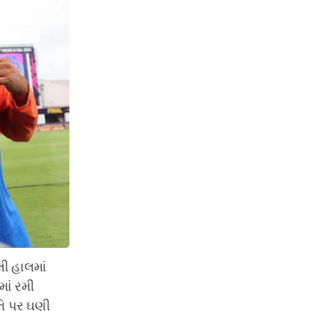
ી હાલમાં
માં રમી
્તિ પર ઘણી