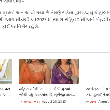
ત લાવી દીધો –
્રશ્નનો અંત આવી ગયો છે. તેમણે સંકેતો દ્વારા કહ્યું કે હાલમા
થી. આગામી વર્લ્ડ કપ 2027 માં રમાશે. રોહિત શર્મા અને કોહલી ત
ફોર્મ પર નિર્ભર રહેશે.
 બહાને
મહિલાઓની આ બાબતોથી પુરુષો
સ્વતંત્રતા દિવ
ેઠા આ 5
સૌથી વધુ આકર્ષાય છે, ત્રીજી વાત
ક્યાં હતા? તેમ
ાસો
કંઈક અલગ છે
ભાષણ પણ સાંભળ્
August 28, 2025
August 
BY
MitalPatel
BY
Arti
માટે કહ્યું કે ‘