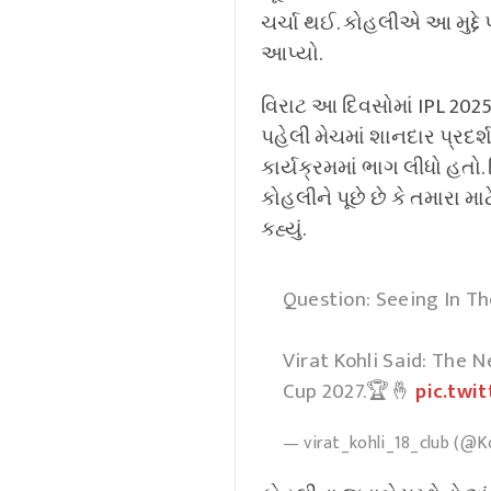
ચર્ચા થઈ. કોહલીએ આ મુદ્દે
આપ્યો.
વિરાટ આ દિવસોમાં IPL 2025 
પહેલી મેચમાં શાનદાર પ્રદ
કાર્યક્રમમાં ભાગ લીધો હત
કોહલીને પૂછે છે કે તમારા મ
કહ્યું.
Question: Seeing In Th
Virat Kohli Said: The 
Cup 2027.🏆🤞
pic.twi
— virat_kohli_18_club (@K