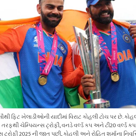
સૌથી ફિટ ખેલાડીઓની યાદીમાં વિરાટ કોહલી ટોચ પર છે. કોહલ
તરફથી ચેમ્પિયન્સ ટ્રોફી, વનડે વર્લ્ડ કપ અને ટી20 વર્લ્ડ કપ
્સ ટ્રોફી 2025 ની જીત પછી, કોહલી અને રોહિત શર્માના નિવૃત