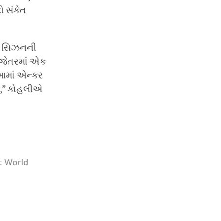
ો સંકેત
લીએ સિઝનની
ાજેતરમાં એક
 આમાં એન્કર
ીશ,” કોહલીએ
t World