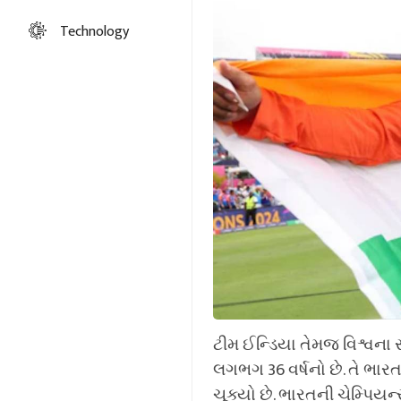
Technology
ટીમ ઈન્ડિયા તેમજ વિશ્વના 
લગભગ 36 વર્ષનો છે. તે ભારત 
ચૂક્યો છે. ભારતની ચેમ્પિયન