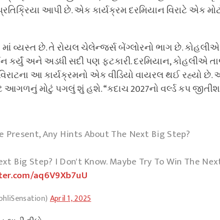
 પ્રતિક્રિયા આપી છે. એક કાર્યક્રમ દરમિયાન વિરાટે એક મોટ
માં વ્યસ્ત છે. તે રોયલ ચેલેન્જર્સ બેંગ્લોરનો ભાગ છે. કોહ
ર્શન કર્યું અને અડધી સદી પણ ફટકારી. દરમિયાન, કોહલીએ ત
ો. વિરાટના આ કાર્યક્રમનો એક વીડિયો વાયરલ થઈ રહ્યો છે.
ાટે આગળનું મોટું પગલું શું હશે. “કદાચ 2027નો વર્લ્ડ કપ જીત
e Present, Any Hints About The Next Big Step?
Next Big Step? I Don't Know. Maybe Try To Win The Nex
tter.com/aq6V9Xb7uU
ohliSensation)
April 1, 2025