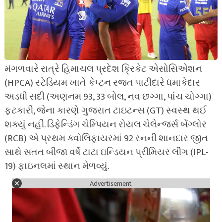
મંગળવારે રાત્રે હિમાચલ પ્રદેશ ક્રિકેટ એસોસિએશન
(HPCA) સ્ટેડિયમ ખાતે કેપ્ટન રજત પાટીદારે ધમાકેદાર
અડધી સદી (અણનમ 93, 33 બોલ, નવ છગ્ગા, પાંચ ચોગ્ગા)
ફટકારી, જેના કારણે ગુજરાત ટાઇટન્સ (GT) સ્વસ્થ થઈ
શક્યું નહીં. ડિફેન્ડિંગ ચેમ્પિયન રોયલ ચેલેન્જર્સ બેંગ્લોર
(RCB) એ પ્રથમ ક્વોલિફાયરમાં 92 રનની શાનદાર જીત
સાથે સતત બીજા વર્ષે ટાટા ઇન્ડિયન પ્રીમિયર લીગ (IPL-
19) ફાઇનલમાં સ્થાન મેળવ્યું.
Advertisement