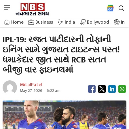
Skip
M
to
e
content
Home
Breaking News
Ipl 19 Gujarat Titans Defeated By Rajat Patidar
n
Home
»
Business
»
India
Bollywood
Int
u
B
IPL-19: રજત પાટીદારની તોફાની
u
ઇનિંગ સામે ગુજરાત ટાઇટન્સ પસ્ત!
t
t
ધમાકેદાર જીત સાથે RCB સતત
o
n
બીજી વાર ફાઇનલમાં
MitalPatel
May 27, 2026
6:22 am