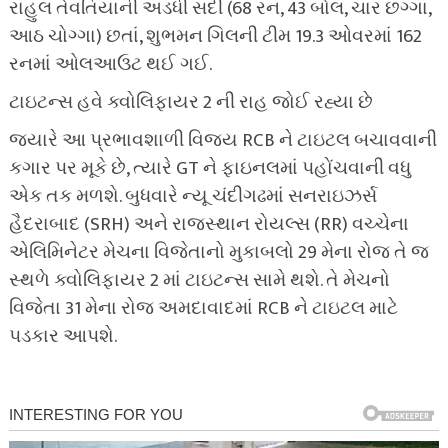
રાહુલ તેવતિયાની અડધી સદી (68 રન, 43 બોલ, ચાર છગ્ગા,
આઠ ચોગ્ગા) છતાં, શુભમન ગિલની ટીમ 19.3 ઓવરમાં 162
રનમાં ઓલઆઉટ થઈ ગઈ.
ટાઇટન્સ હવે ક્વોલિફાયર 2 ની રાહ જોઈ રહ્યા છે
જ્યારે આ પ્રભાવશાળી વિજય RCB ને ટાઇટલ બચાવવાની
કગાર પર મૂકે છે, ત્યારે GT ને ફાઇનલમાં પહોંચવાની વધુ
એક તક મળશે. બુધવારે ન્યૂ ચંદીગઢમાં સનરાઇઝર્સ
હૈદરાબાદ (SRH) અને રાજસ્થાન રોયલ્સ (RR) વચ્ચેના
એલિમિનેટર મેચના વિજેતાનો મુકાબલો 29 મેના રોજ તે જ
સ્થળે ક્વોલિફાયર 2 માં ટાઇટન્સ સામે થશે. તે મેચનો
વિજેતા 31 મેના રોજ અમદાવાદમાં RCB ને ટાઇટલ માટે
પડકાર આપશે.