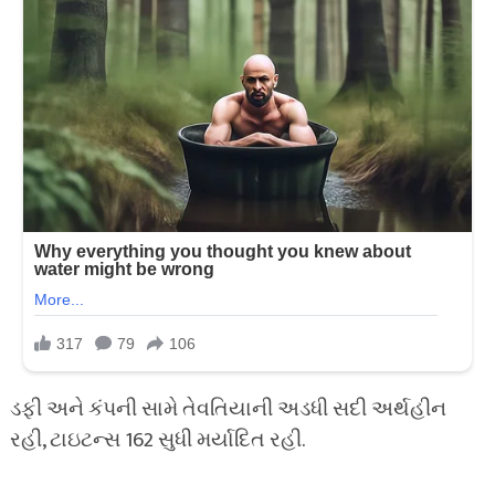
ડફી અને કંપની સામે તેવતિયાની અડધી સદી અર્થહીન
રહી, ટાઇટન્સ 162 સુધી મર્યાદિત રહી.