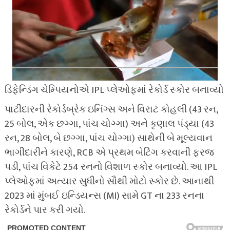
ડિફેન્ડિંગ ચેમ્પિયનોએ IPL પ્લેઓફમાં રેકોર્ડ સ્કોર બનાવ્યો
પાટીદારની રેકોર્ડબ્રેક ઇનિંગ્સ અને વિરાટ કોહલી (43 રન,
25 બોલ, એક છગ્ગા, પાંચ ચોગ્ગા) અને કૃણાલ પંડ્યા (43
રન, 28 બોલ, બે છગ્ગા, પાંચ ચોગ્ગા) સાથેની બે મૂલ્યવાન
ભાગીદારીને કારણે, RCB એ પ્રથમ બેટિંગ કરવાની ફરજ
પડી, પાંચ વિકેટે 254 રનનો વિશાળ સ્કોર બનાવ્યો. આ IPL
પ્લેઓફમાં અત્યાર સુધીનો સૌથી મોટો સ્કોર છે. આનાથી
2023 માં મુંબઈ ઇન્ડિયન્સ (MI) સામે GT ના 233 રનના
રેકોર્ડને પાર કરી ગયો.