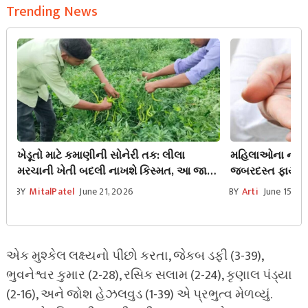
Trending News
ખેડૂતો માટે કમાણીની સોનેરી તક: લીલા
મહિલાઓના નામે 
મરચાની ખેતી બદલી નાખશે કિસ્મત, આ જાતો
જબરદસ્ત ફાયદા!
આપશે બમ્પર ઉત્પાદન
તમારા લાખો રૂપિ
BY
MitalPatel
June 21, 2026
BY
Arti
June 15, 2
એક મુશ્કેલ લક્ષ્યનો પીછો કરતા, જેકબ ડફી (3-39),
ભુવનેશ્વર કુમાર (2-28), રસિક સલામ (2-24), કૃણાલ પંડ્યા
(2-16), અને જોશ હેઝલવુડ (1-39) એ પ્રભુત્વ મેળવ્યું.