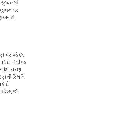
ા જીવનમાં
ા જીવન પર
ણ બનશે.
પર પડે છે.
ે છે. તેવી જ
ળીમાં ત્રણ
રહોની સ્થિતિ
ે છે.
ડે છે, જે