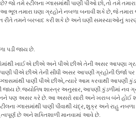
ય છે? જો તમે સ્ટીલના ગ્લાસમાંથી પાણી પીઓ છો, તો તમે તમાર
. આ ભૂલ તમારા ઘણા ગ્રહોને નબળા બનાવી શકે છે, જે તમાર
 રીતે તમને બરબાદ કરી શકે છે અને ઘણી સમસ્યાઓનું કાર
ા પડી જાય છે.
ોમાંથી ખાઈએ છીએ અને પીએ છીએ તેની અસર આપણા ગ્રહો 
પાણી પીએ છીએ તેની સીધી અસર આપણી ગ્રહોની ઉર્જા પર પડ
ા ગ્લાસમાંથી પાણી પીએ છીએ, ત્યારે આમ કરવાથી આપણી કુંડ
 જાય છે. જ્યોતિષ શાસ્ત્ર અનુસાર, આપણી કુંડળીમાં નવ ગ્
ે પણ અસર કરે છે. આ અસરો સારી અને ખરાબ બંને હોઈ શક
ટીલના ગ્લાસમાંથી પાણી પીવાથી ચંદ્ર, શુક્ર અને રાહુ નબળા પ
ત્વપૂર્ણ છે અને શક્તિશાળી માનવામાં આવે છે.