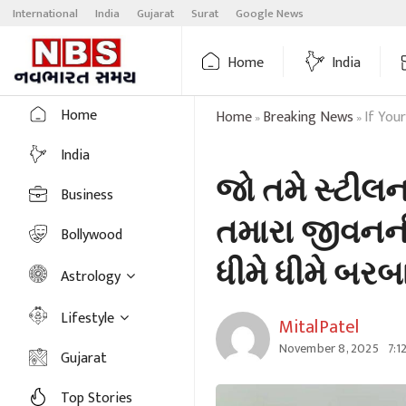
Skip
International
India
Gujarat
Surat
Google News
to
content
Home
India
Home
Home
Breaking News
If You
»
»
India
જો તમે સ્ટીલના
Business
તમારા જીવનની 
Bollywood
ધીમે ધીમે બરબ
Astrology
Lifestyle
MitalPatel
November 8, 2025
7:1
Gujarat
Top Stories