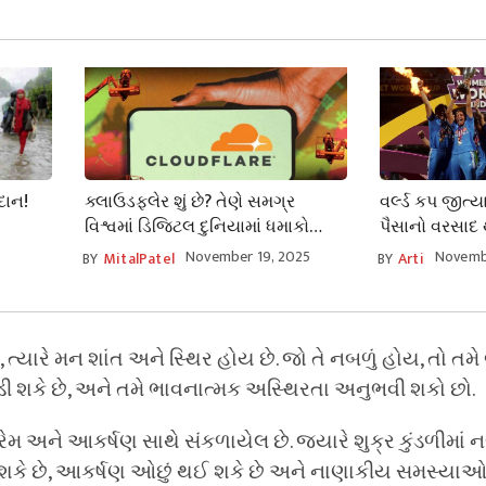
દાન!
ક્લાઉડફ્લેર શું છે? તેણે સમગ્ર
વર્લ્ડ કપ જીત્
વિશ્વમાં ડિજિટલ દુનિયામાં ધમાકો
પૈસાનો વરસાદ 
મચાવી દીધો, આઉટેજને ટ્રેક કરતી
સંયુક્ત રીતે 9
November 19, 2025
Novemb
BY
MitalPatel
BY
Arti
વેબસાઇટને પણ ડાઉન કરી દીધી.
ઈનામી રકમની 
 ત્યારે મન શાંત અને સ્થિર હોય છે. જો તે નબળું હોય, તો તમ
ડી શકે છે, અને તમે ભાવનાત્મક અસ્થિરતા અનુભવી શકો છો.
પ્રેમ અને આકર્ષણ સાથે સંકળાયેલ છે. જ્યારે શુક્ર કુંડળીમાં
ી શકે છે, આકર્ષણ ઓછું થઈ શકે છે અને નાણાકીય સમસ્યાઓ