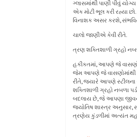
ગ્લાસમાંથી પાણી પીવું યોગ્
એક મોટી ભૂલ કરી રહ્યા છો
વિનાશક અસર કરશે, સંભવિત
ચાલો જાણીએ કેવી રીતે.
ત્રણ શક્તિશાળી ગ્રહો નબળ
હકીકતમાં, આપણે જે વાસણ
જેમ આપણે જે વાસણોમાંથી 
રીતે, જ્યારે આપણે સ્ટીલન
શક્તિશાળી ગ્રહો નબળા પડી
બદલાય છે, જે આપણા જીવનન
જ્યોતિષ શાસ્ત્ર અનુસાર, સ્
ત્રણેય કુંડળીમાં અત્યંત મહ