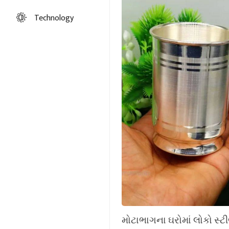
Technology
મોટાભાગના ઘરોમાં લોકો સ્ટીલ