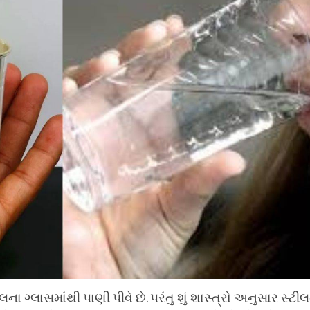
ના ગ્લાસમાંથી પાણી પીવે છે. પરંતુ શું શાસ્ત્રો અનુસાર સ્ટી