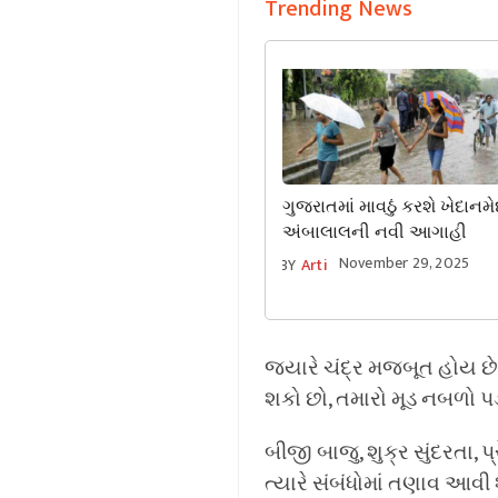
Trending News
ગુજરાતમાં માવઠું કરશે ખેદાનમે
અંબાલાલની નવી આગાહી
November 29, 2025
BY
Arti
જ્યારે ચંદ્ર મજબૂત હોય છે,
શકો છો, તમારો મૂડ નબળો પ
બીજી બાજુ, શુક્ર સુંદરતા, 
ત્યારે સંબંધોમાં તણાવ આવ