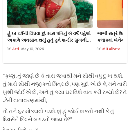
હું 34 વર્ષની વિધવા છું. મારા પતિનું બે વર્ષ પહેલાં
ભાભી રાત્રે ઉઠીન
અકાળે અવસાન થયું હતું હવે શ-રીર સુખની
કલાકમાં બંનેનાં 
જંખના એટલી હદે વધી ગઈ છે કે…
બહાર નીકળી
BY
Arti
May 10, 2026
BY
MitalPatel
May
“કૃષ્ણ, તું જાણે છે કે તારા જવાથી મને સૌથી વધુ દુઃખ થશે.
તું મારો સૌથી નજીકનો મિત્ર છે, પણ મુદ્દો એ છે કે, મને તારી
ખુશી જોઈએ છે, અને તું કયા ઘર વિશે વાત કરી રહ્યો છે? તે
ઝેરી વાતાવરણમાંથી,
તો તને દૂર મોકલવો પડશે. શું હું જોઈ શકતો નથી કે તું
દિવસેને દિવસે બગડતો જાય છે?”