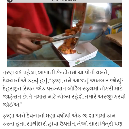
ત્રણ વર્ષ પહેલાં, શાળાની કેન્ટીનમાં ચા પીતી વખતે,
દેવયાનીએ કહ્યું હતું, “કૃષ્ણ, તમે આજનું અખબાર જોયું?
દેહરાદૂન સ્થિત એક પ્રખ્યાત બોર્ડિંગ સ્કૂલમાં નોકરી માટે
જાહેરાત છે. તે તમારા માટે યોગ્ય રહેશે. તમારે અરજી કરવી
જોઈએ.”
કૃષ્ણા અને દેવયાની ઘણા વર્ષોથી એક જ શાળામાં કામ
કરતા હતા. સાથીદારો હોવા ઉપરાંત, તેઓ સારા મિત્રો પણ