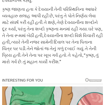
દેવયાનીએ કહ્યું.
કૃષ્ણ જાણતા હતા કે દેવયાની તેની પરિસ્થિતિના આધારે
વ્યવહારુ સલાહ આપી રહી છે, પરંતુ તે પોતે નિર્ણય લેવા
માટે સંઘર્ષ કરી રહી હતી. તે ક્ષણે, તેણે દેવયાનીના શબ્દોને
દૂર કર્યા, પરંતુ તેના શબ્દો કૃષ્ણના મનમાં રહી ગયા. ઘરે પણ,
તે તેના રૂમમાં બેઠી હતી, દેવયાનીના શબ્દો વિશે વિચારી રહી
હતી, ત્યારે તેની નજર સામેની દિવાલ પર તેના પિતાના
ચિત્ર પર પડી. તેને જોતાં જ તેનું ગળું દબાઈ ગયું. તે તેની
પ્રિય હતી. તેને તેના પર ખૂબ ગર્વ હતો. તે કહેતો, “કૃષ્ણ, તું
મારો ગર્વ છે. તું મહાન કાર્યો કરીશ.”