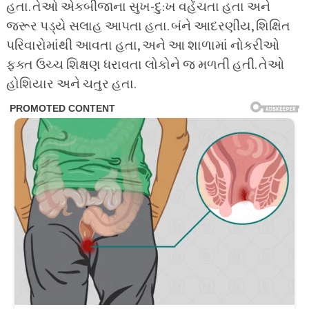
હતા. તેઓ એકબીજાના સુખ-દુ:ખ વહેંચતા હતા અને
જરૂર પડ્યે સલાહ આપતા હતા. બંને આદરણીય, શિક્ષિત
પરિવારોમાંથી આવતા હતા, અને આ શાળામાં નોકરીઓ
ફક્ત ઉચ્ચ શિક્ષણ ધરાવતા લોકોને જ મળતી હતી. તેઓ
હોશિયાર અને ચતુર હતા.