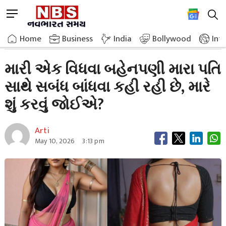
Skip
M
to
e
content
Home
Relationship
I Have A Widowed Friend Who Is Asking
n
Home
»
Business
»
India
Bollywood
Int
u
B
મારી એક વિધવા બહેનપણી મારા પતિ
u
સાથે સબંધ બાંધવા કહી રહી છે, મારે
t
t
શું કરવું જોઈએ?
o
n
Arti
May 10, 2026
3:13 pm