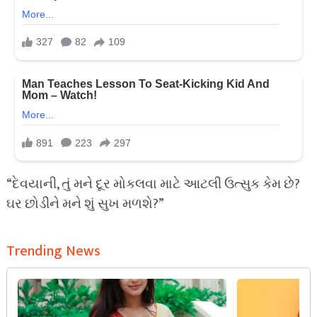
“દેવયાની, તું મને દૂર મોકલવા માટે આટલી ઉત્સુક કેમ છે?
ઘર છોડીને મને શું સુખ મળશે?”
Trending News