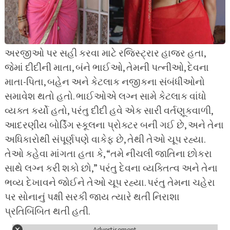
અરજીઓ પર સહી કરવા માટે રજિસ્ટ્રાર હાજર હતા,
જેમાં દીદીની માતા, બંને ભાઈઓ, તેમની પત્નીઓ, દેવના
માતા-પિતા, બહેન અને કેટલાક નજીકના સંબંધીઓનો
સમાવેશ થતો હતો. ભાઈઓએ લગ્ન સામે કેટલાક વાંધો
વ્યક્ત કર્યો હતો, પરંતુ દીદી હવે એક સારી વર્તણૂકવાળી,
આદરણીય બોર્ડિંગ સ્કૂલના પ્રોક્ટર બની ગઈ છે, અને તેના
અધિકારોથી સંપૂર્ણપણે વાકેફ છે, તેથી તેઓ ચૂપ રહ્યા.
તેઓ કહેવા માંગતા હતા કે, “તમે નીચલી જાતિના છોકરા
સાથે લગ્ન કરી શકો છો,” પરંતુ દેવના વ્યક્તિત્વ અને તેના
ભવ્ય દેખાવને જોઈને તેઓ ચૂપ રહ્યા. પરંતુ તેમના ચહેરા
પર સોનાનું પક્ષી સરકી જાય ત્યારે થતી નિરાશા
પ્રતિબિંબિત થતી હતી.
Advertisement