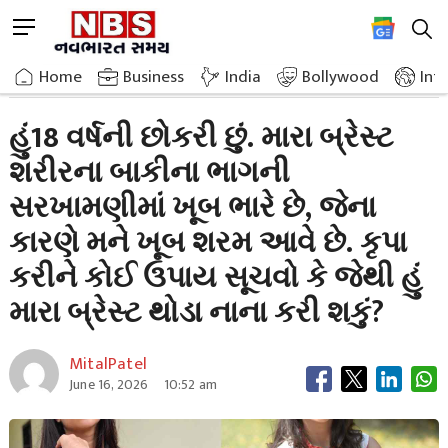
Skip
M
to
e
content
Home
Relationship
I Am An 18 Year Old Girl My Breasts Are Very Heavy
n
Home
»
Business
»
India
Bollywood
Int
u
B
હું18 વર્ષની છોકરી છું. મારા બ્રેસ્ટ
u
શરીરના બાકીના ભાગની
t
t
સરખામણીમાં ખૂબ ભારે છે, જેના
o
n
કારણે મને ખૂબ શરમ આવે છે. કૃપા
કરીને કોઈ ઉપાય સૂચવો કે જેથી હું
મારા બ્રેસ્ટ થોડા નાના કરી શકું?
MitalPatel
June 16, 2026
10:52 am