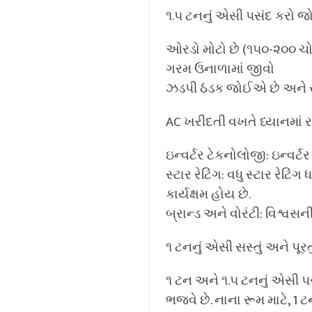
૧.૫ ટનનું એસી પસંદ કરો જો
ઓરડો મોટો છે (૧૫૦-૨૦૦ ચો
ગરમ ઉનાળામાં જીવો
ઝડપી ઠંડક જોઈએ છે અને રૂમ
AC ખરીદતી વખતે ધ્યાનમાં 
ઇન્વર્ટર ટેકનોલોજી: ઇન્વર્
સ્ટાર રેટિંગ: વધુ સ્ટાર રેટિ
કાર્યક્ષમ હોય છે.
બ્રાન્ડ અને વોરંટી: વિશ્વસ
૧ ટનનું એસી સસ્તું અને પૂરતુ
૧ ટન અને ૧.૫ ટનનું એસી પસ
ભજવે છે. નાના રૂમ માટે, 1 ટ