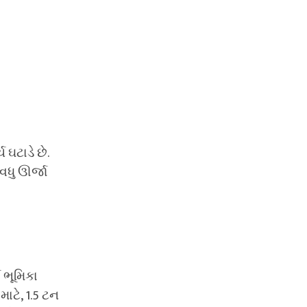
 ઘટાડે છે.
 વધુ ઊર્જા
 ભૂમિકા
માટે, 1.5 ટન