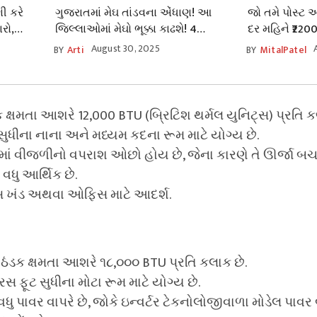
ી કરે
ગુજરાતમાં મેઘ તાંડવના એંધાણ! આ
જો તમે પોસ્ટ
રો,
જિલ્લાઓમાં મેઘો ભૂક્કા કાઢશે! 4
દર મહિને ₹220
દેશમાં
ઇંચથી વધુ વરસાદ પણ વરસી શકે છે.
મહિના પછી કેટલ
August 30, 2025
BY
Arti
BY
MitalPatel
ડક ક્ષમતા આશરે 12,000 BTU (બ્રિટિશ થર્મલ યુનિટ્સ) પ્રતિ ક
 સુધીના નાના અને મધ્યમ કદના રૂમ માટે યોગ્ય છે.
ાં વીજળીનો વપરાશ ઓછો હોય છે, જેના કારણે તે ઊર્જા બચત
વધુ આર્થિક છે.
સ ખંડ અથવા ઓફિસ માટે આદર્શ.
 ઠંડક ક્ષમતા આશરે ૧૮,૦૦૦ BTU પ્રતિ કલાક છે.
રસ ફૂટ સુધીના મોટા રૂમ માટે યોગ્ય છે.
 પાવર વાપરે છે, જોકે ઇન્વર્ટર ટેકનોલોજીવાળા મોડેલ પાવર 