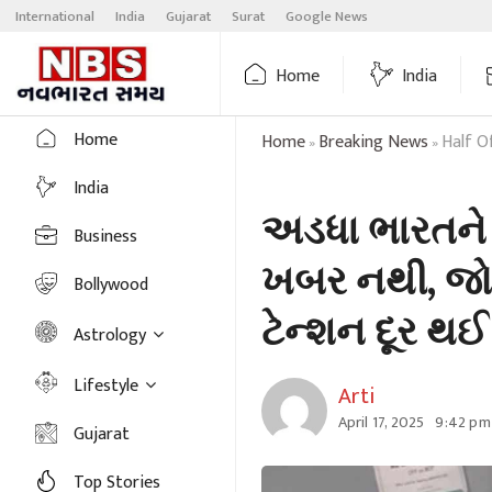
Skip
International
India
Gujarat
Surat
Google News
to
content
Home
India
Home
Home
Breaking News
Half O
»
»
India
અડધા ભારતને 
Business
ખબર નથી, જો
Bollywood
ટેન્શન દૂર થઈ
Astrology
Lifestyle
Arti
April 17, 2025
9:42 pm
Gujarat
Top Stories