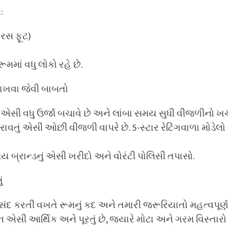
:
રસ ફૂટ)
માં વધુ લોકો રહે છે.
રાખવા જેવી બાબતો
ટર એસી વધુ ઉર્જા બચાવે છે અને લાંબા સમય સુધી વીજળીનો ખર્ચ
ંગ ધરાવતું એસી ઓછી વીજળી વાપરે છે. 5-સ્ટાર રેટિંગવાળા મોડેલો
નીય બ્રાન્ડનું એસી ખરીદો અને વોરંટી પોલિસી તપાસો.
ં
ંદ કરતી વખતે રૂમનું કદ અને તમારી જરૂરિયાતો મહત્વપૂર્ણ
ન એસી આર્થિક અને પૂરતું છે, જ્યારે મોટા અને ગરમ વિસ્તારો 