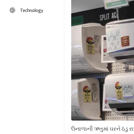
Technology
ઉનાળાની ઋતુમાં ઘરને ઠંડુ