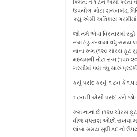
કિંમત: તે ૧ ટન એસી કરતા વધુ 
ઉપયોગ: મોટા શયનખંડ, લિવિં
કયું એસી અતિશય ગરમીમા
જો તમે એવા વિસ્તારમાં રહો
રૂમ ઠંડુ કરવામાં વધુ સમય લા
નાના રૂમ (૧૨૦ ચોરસ ફૂટ સુધ
મધ્યમથી મોટા રૂમ (૧૫૦-૨૦૦
ગરમીમાં પણ વધુ સારું પ્રદર્શ
કયું પસંદ કરવું: ૧ ટન કે ૧
૧ ટનની એસી પસંદ કરો જો:
રૂમ નાનો છે (૧૨૦ ચોરસ ફૂટ
વીજ વપરાશ ઓછો રાખવા મા
લાંબા સમય સુધી AC નો ઉપ