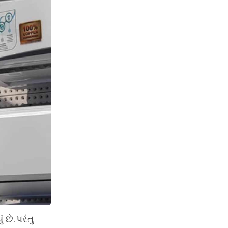
ે. પરંતુ