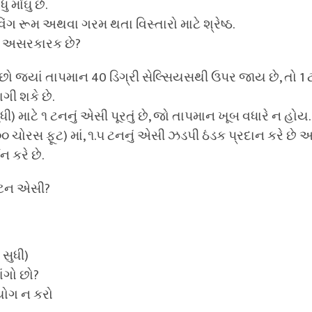
મોંઘુ છે.
ગ રૂમ અથવા ગરમ થતા વિસ્તારો માટે શ્રેષ્ઠ.
ં અસરકારક છે?
 છો જ્યાં તાપમાન 40 ડિગ્રી સેલ્સિયસથી ઉપર જાય છે, તો 1 
ગી શકે છે.
ી) માટે ૧ ટનનું એસી પૂરતું છે, જો તાપમાન ખૂબ વધારે ન હોય.
 ચોરસ ફૂટ) માં, ૧.૫ ટનનું એસી ઝડપી ઠંડક પ્રદાન કરે છે અ
ન કરે છે.
.૫ ટન એસી?
 સુધી)
ંગો છો?
યોગ ન કરો