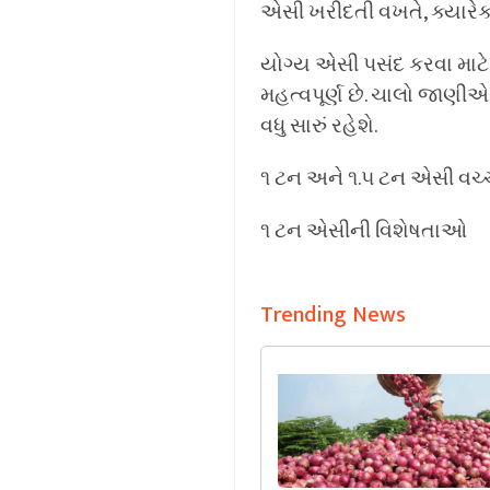
એસી ખરીદતી વખતે, ક્યારેક
યોગ્ય એસી પસંદ કરવા માટે
મહત્વપૂર્ણ છે. ચાલો જાણીએ 
વધુ સારું રહેશે.
૧ ટન અને ૧.૫ ટન એસી વચ્ચે
૧ ટન એસીની વિશેષતાઓ
Trending News