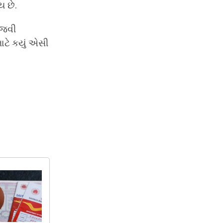
 છે.
મજવી
માટે કયું એસી