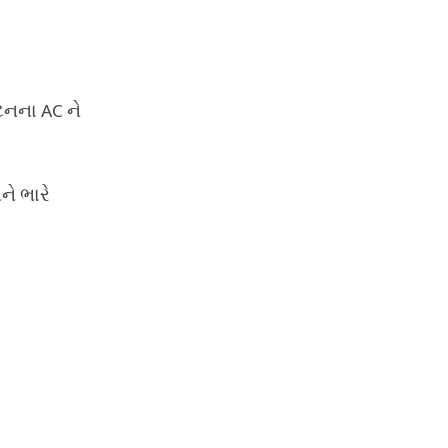
ટનના AC ને
ને ભારે