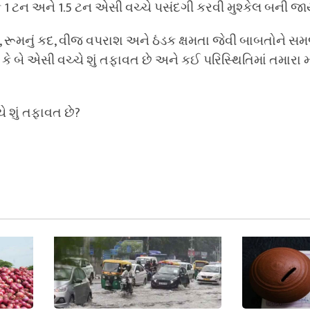
 1 ટન અને 1.5 ટન એસી વચ્ચે પસંદગી કરવી મુશ્કેલ બની જાય
, રૂમનું કદ, વીજ વપરાશ અને ઠંડક ક્ષમતા જેવી બાબતોને સ
કે બે એસી વચ્ચે શું તફાવત છે અને કઈ પરિસ્થિતિમાં તમારા 
 શું તફાવત છે?