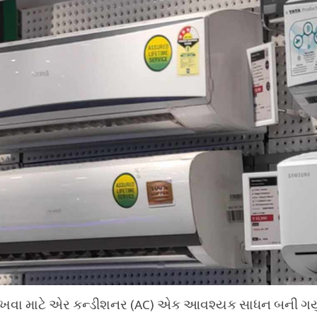
 રાખવા માટે એર કન્ડીશનર (AC) એક આવશ્યક સાધન બની ગયું છ