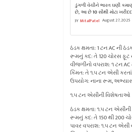
ડુંગળી વેચીને ભારત ઘણી કમાણ
છે, આ છે 10 સૌથી મોટા ખરીદદા
તેમાંથી અડધો ભાગ આ પાડોશી 
August 27, 2025
BY
MitalPatel
પહોંચે છે
ઠંડક ક્ષમતા: 1 ટન AC ની ઠં
રૂમનું કદ: તે 120 ચોરસ ફૂટ
વીજળીનો વપરાશ: ૧ ટન AC મ
કિંમત: તે ૧.૫ ટન એસી કરતાં 
ઉપયોગ: નાના રૂમ, અભ્યા
૧.૫ ટન એસીની વિશેષતાઓ
ઠંડક ક્ષમતા: ૧.૫ ટન એસીની
રૂમનું કદ: તે 150 થી 200 ચો
પાવર વપરાશ: ૧.૫ ટન એસી વધુ