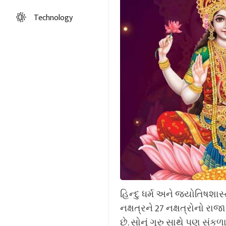
Technology
હિન્દુ ધર્મ અને જ્યોતિષશાસ્ત
નક્ષત્રને 27 નક્ષત્રોનો રા
છે. સોનું ગુરુ સાથે પણ સંકળા