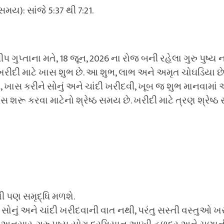
મય): સાંજે 5:37 થી 7:21.
 ગુપ્તાના મતે, 18 જૂન, 2026 ના રોજ બની રહેલા ગુરુ પુષ્ય ન
ીદી માટે ખાસ શુભ છે. આ શુભ, લાભ અને અમૃત ચોઘડિયા છ
ાસ કરીને સોનું અને ચાંદી ખરીદવી, ખૂબ જ શુભ માનવામાં આ
 શરૂ કરવા માટેનો શ્રેષ્ઠ સમય છે. ખરીદી માટે ત્રણ શ્રેષ્ઠ
 પણ સમૃદ્ધિ મળશે.
ત સોનું અને ચાંદી ખરીદવાની વાત નથી, પરંતુ સસ્તી વસ્તુઓ