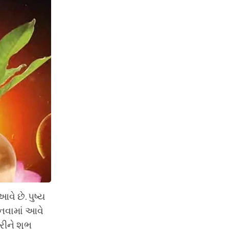
વે છે. પુષ્ય
ાનવામાં આવે
કરીને શુભ