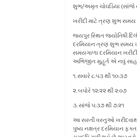
શુભ/અમૃત ચોઘડિયા (સાંજે સ
ખરીદી માટે ત્રણ શુભ સમય
જયપુર સ્થિત જ્યોતિષી દિલીપ
દરમિયાન ત્રણ શુભ સમય ખર
સમયગાળા દરમિયાન ખરીદી, ખ
અભિજીત મુહૂર્ત એ નવું સાહસ
૧. સવારે ૮:૫૩ થી ૧૦:૩૭
૨. બપોરે ૧૨:૨૨ થી ૨:૦૭
૩. સાંજે ૫:૩૭ થી ૭:૨૧
આ સસ્તી વસ્તુઓ ખરીદવાથી
પુષ્ય નક્ષત્ર દરમિયાન ફક્