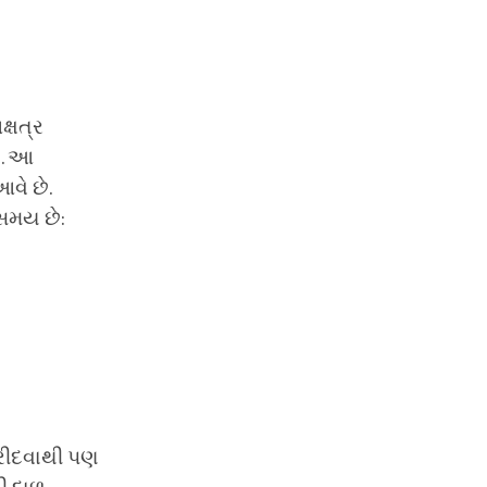
ક્ષત્ર
ે. આ
વે છે.
 સમય છે:
 ખરીદવાથી પણ