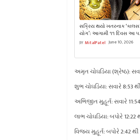
સક્રિય થયો ખતરનાક ‘કાલસર્
યોગ’: આગામી ૧૧ દિવસ આ ૫
રાશિઓ માટે બેહદ કઠિન, જાણ
June 10, 2026
BY
MitalPatel
રાશિઓ પર અસર
અમૃત ચોઘડિયા (શ્રેષ્ઠ): સવા
શુભ ચોઘડિયા: સવારે 8:53 થી 
અભિજીત મુહૂર્ત: સવારે 11:
લાભ ચોઘડિયા: બપોરે 12:22 થ
વિજય મુહૂર્ત: બપોરે 2:42 થી 