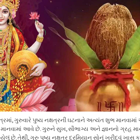
્રમાં, ગુરુવારે પુષ્ય નક્ષત્રની ઘટનાને અત્યંત શુભ માનવામાં આ
જા માનવામાં આવે છે. ગુરુને સુખ, સૌભાગ્ય અને જ્ઞાનનો ગ્રહ મ
યેલું છે. તેથી, ગુરુ પુષ્ય નક્ષત્ર દરમિયાન સોનું ખરીદવું ખાસ 