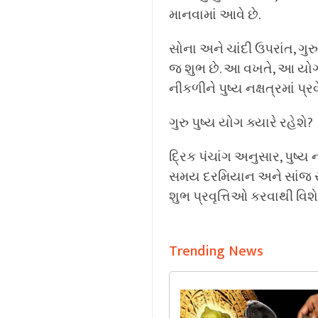
માનવામાં આવે છે.
સોના અને ચાંદી ઉપરાંત, ગ
જ શુભ છે. આ વખતે, આ યોગ પ
નીકળીને પુષ્ય નક્ષત્રમાં 
ગુરુ પુષ્ય યોગ ક્યારે રહેશે?
દ્રિક પંચાંગ અનુસાર, પુષ્ય ન
સમય દરમિયાન અને સાંજ સુધ
શુભ પ્રવૃત્તિઓ કરવાથી વિશ
Trending News