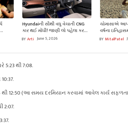
પ
Hyundaiની સૌથી વધુ વેચાતી CNG
ચોમાસાએ આપ્ય
કાર થઈ મોંઘી! જાણી લો પહેલા કરતાં
વર્ષના ઇતિહાસ
ો તમામ
કેટલી બદલાઈ ગઈ કિંમત?
સૂકો જૂન મહિનો
June 5, 2026
BY
Arti
BY
MitalPatel
થશે અસર?
રે 5:23 થી 7:08.
10:37.
54 થી 12:50 (આ સમય દરમિયાન કરવામાં આવેલ કાર્ય સફળતા લ
ી 2:07.
3:37.