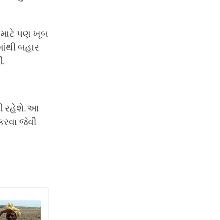
 માટે પણ ખૂબ
માંથી બહાર
ં.
ધી રહેશે. આ
કરવા જેવી