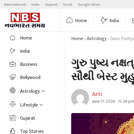
Skip
International
India
Gujarat
Surat
Google News
to
content
Home
India
Home
Home
Astrology
Guru Pushya
»
»
India
ગુરુ પુષ્ય નક્
Business
સૌથી બેસ્ટ મુહ
Bollywood
Astrology
Arti
June 17, 2026
12:24 p
Lifestyle
Gujarat
Top Stories