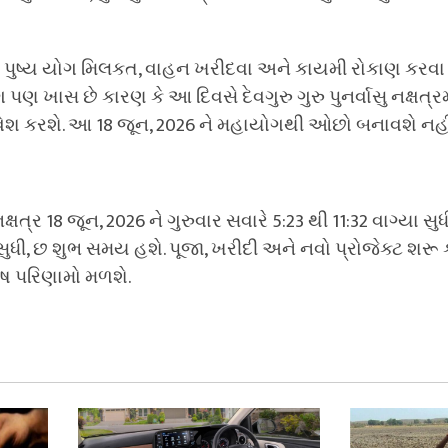
ુરુ પુષ્ય યોગ મિલકત, વાહન ખરીદવા અને કાયમી રોકાણ કરવા
ણ ખાસ છે કારણ કે આ દિવસે દેવગુરુ ગુરુ પુનર્વાસુ નક્ષત્ર
પ્રવેશ કરશે. આ 18 જૂન, 2026 ને મહાયોગથી ઓછો બનાવશે નહી
ક્ષત્ર 18 જૂન, 2026 ને ગુરુવાર સવારે 5:23 થી 11:32 વાગ્યા સુ
ી, છ શુભ સમય હશે. પૂજા, ખરીદી અને નવો પ્રોજેક્ટ શરૂ 
ેષ પરિણામો મળશે.