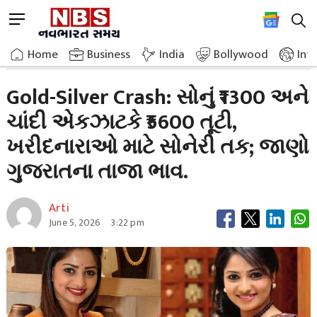
Skip
M
to
e
content
Home
Breaking News
Gold Silver Crash Gold Suddenly Fell
n
Home
»
Business
»
India
Bollywood
Int
u
B
Gold-Silver Crash: સોનું ₹1300 અને
u
ચાંદી એકઝાટકે ₹5600 તૂટી,
t
t
ખરીદનારાઓ માટે સોનેરી તક; જાણો
o
n
ગુજરાતના તાજા ભાવ.
Arti
June 5, 2026
3:22 pm