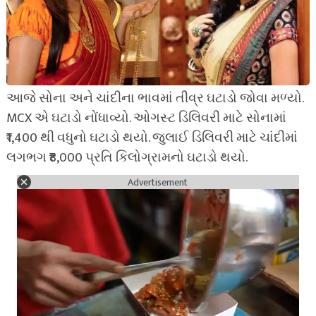
આજે સોના અને ચાંદીના ભાવમાં તીવ્ર ઘટાડો જોવા મળ્યો.
MCX એ ઘટાડો નોંધાવ્યો. ઓગસ્ટ ડિલિવરી માટે સોનામાં
₹1,400 થી વધુનો ઘટાડો થયો. જુલાઈ ડિલિવરી માટે ચાંદીમાં
લગભગ ₹8,000 પ્રતિ કિલોગ્રામનો ઘટાડો થયો.
Advertisement