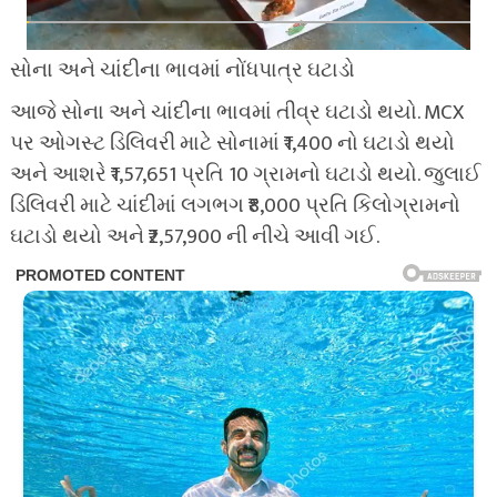
સોના અને ચાંદીના ભાવમાં નોંધપાત્ર ઘટાડો
આજે સોના અને ચાંદીના ભાવમાં તીવ્ર ઘટાડો થયો. MCX
પર ઓગસ્ટ ડિલિવરી માટે સોનામાં ₹1,400 નો ઘટાડો થયો
અને આશરે ₹1,57,651 પ્રતિ 10 ગ્રામનો ઘટાડો થયો. જુલાઈ
ડિલિવરી માટે ચાંદીમાં લગભગ ₹8,000 પ્રતિ કિલોગ્રામનો
ઘટાડો થયો અને ₹2,57,900 ની નીચે આવી ગઈ.