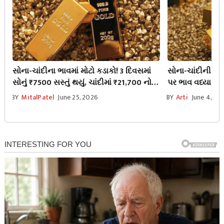
સોના-ચાંદીના ભાવમાં મોટો કડાકો! 3 દિવસમાં
સોના-ચાંદીની કિ
સોનું ₹7500 સસ્તું થયું, ચાંદીમાં ₹21,700 નો
પર ભાવ વધ્યા, જ
ભયંકર ઘટાડો; જાણો આજનો નવો ભાવ
BY
MitalPatel
June 25, 2026
BY
Arti
June 4, 20