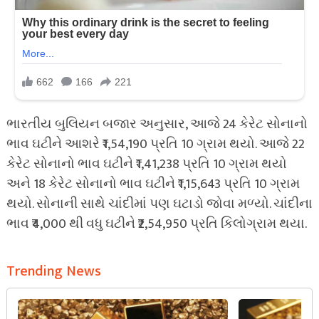
ભારતીય બુલિયન બજાર અનુસાર, આજે 24 કેરેટ સોનાનો
ભાવ ઘટીને આશરે ₹1,54,190 પ્રતિ 10 ગ્રામ થયો. આજે 22
કેરેટ સોનાનો ભાવ ઘટીને ₹1,41,238 પ્રતિ 10 ગ્રામ થયો
અને 18 કેરેટ સોનાનો ભાવ ઘટીને ₹1,15,643 પ્રતિ 10 ગ્રામ
થયો. સોનાની સાથે ચાંદીમાં પણ ઘટાડો જોવા મળ્યો. ચાંદીના
ભાવ ₹4,000 થી વધુ ઘટીને ₹2,54,950 પ્રતિ કિલોગ્રામ થયા.
Trending News