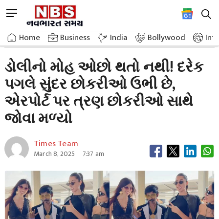
Skip
M
to
e
content
Home
Breaking News
Dollys Charm Never Diminishes Beautiful Girls Stand
n
Home
»
Business
»
India
Bollywood
Int
u
B
ડોલીનો મોહ ઓછો થતો નથી! દરેક
u
પગલે સુંદર છોકરીઓ ઉભી છે,
t
t
એરપોર્ટ પર ત્રણ છોકરીઓ સાથે
o
n
જોવા મળ્યો
Times Team
March 8, 2025
7:37 am