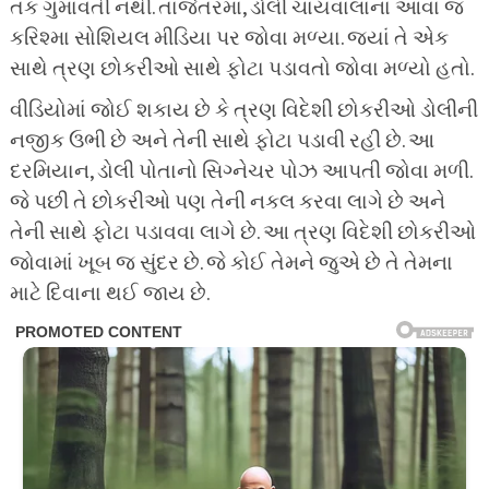
તક ગુમાવતી નથી. તાજેતરમાં, ડોલી ચાયવાલાના આવા જ
કરિશ્મા સોશિયલ મીડિયા પર જોવા મળ્યા. જ્યાં તે એક
સાથે ત્રણ છોકરીઓ સાથે ફોટા પડાવતો જોવા મળ્યો હતો.
વીડિયોમાં જોઈ શકાય છે કે ત્રણ વિદેશી છોકરીઓ ડોલીની
નજીક ઉભી છે અને તેની સાથે ફોટા પડાવી રહી છે. આ
દરમિયાન, ડોલી પોતાનો સિગ્નેચર પોઝ આપતી જોવા મળી.
જે પછી તે છોકરીઓ પણ તેની નકલ કરવા લાગે છે અને
તેની સાથે ફોટા પડાવવા લાગે છે. આ ત્રણ વિદેશી છોકરીઓ
જોવામાં ખૂબ જ સુંદર છે. જે કોઈ તેમને જુએ છે તે તેમના
માટે દિવાના થઈ જાય છે.