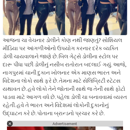
આજના ચા વેચનાર ડોલીને કોણ નથી જાણતું? સોશિયલ
મીડિયા પર આંગળીઓનો ઉપયોગ કરનાર દરેક વ્યક્તિ
ડોલી ચાયવાલાને જાણે છે. બિલ ગેટ્સે ડોલીના સ્ટોલ પર
દારૂ પીધા પછી ડોલીનું નસીબ રાતોરાત બદલાઈ ગયું. આજે,
નાગપુરમાં ચાની દુકાન ખોલનાર એક માણસ ભારત અને
વિદેશના લોકો સાથે ફરે છે. તેમના માટે સેલિબ્રિટી સ્ટેટસ
યથાવત છે. હવે લોકો તેને જોતાની સાથે જ તેની સાથે ફોટો
પાડવા માટે આગળ વધે છે. પહેલા ડોલી ચા બનાવવામાં વ્યસ્ત
રહેતી. હવે તે ભારત અને વિદેશમાં લોકોની દુકાનોનું
ઉદ્ઘાટન કરે છે. પોતાના બ્રાન્ડનો પ્રચાર કરે છે.
Advertisement