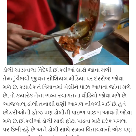
ડોલી ચાયવાલા વિદેશી છોકરીઓ સાથે જોવા મળી
તેમનું વૈભવી જીવન સોશિયલ મીડિયા પર દરરોજ જોવા
મળે છે. ક્યારેક તે વિમાનમાં બેસીને પોઝ આપતો જોવા મળે
છે, તો ક્યારેક તેના ભવ્ય સ્વાગતના વીડિયો જોવા મળે છે.
આજકાલ, ડોલી તેનાથી ઘણી આગળ નીકળી ગઈ છે. હવે
છોકરીઓની ફોજ પણ ડોલીની પાછળ પાછળ આવતી જોવા
મળે છે. છોકરીઓ ડોલી સાથે ફોટા પાડવા માટે દરેક પગલા
પર ઉભી રહે છે અને ડોલી સાથે સમય વિતાવવાની એક પણ