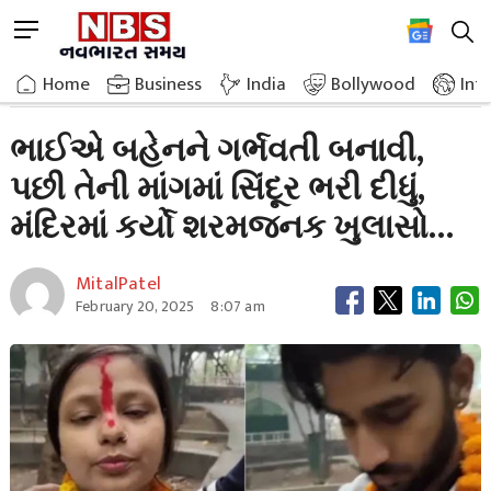
Skip
M
to
e
content
Home
Breaking News
Brother Made Sister Pregnant Then Filled Her Demand
n
Home
»
Business
»
India
Bollywood
Int
u
B
ભાઈએ બહેનને ગર્ભવતી બનાવી,
u
પછી તેની માંગમાં સિંદૂર ભરી દીધું,
t
t
મંદિરમાં કર્યો શરમજનક ખુલાસો…
o
n
MitalPatel
February 20, 2025
8:07 am