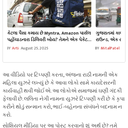
કેટલા પૈસા કમાય છે Myntra, Amazon પાર્સલ
ગુજરાતમાં કાલથ
પહોંચાડનારા ડિલિવરી બોય? તેમને એક પેકેટ
રાઉન્ડ, એક સાથે
માટે આટલા પૈસા મળે છે
થતા હવામાન વિ
BY
Arti
August 25, 2025
BY
MitalPatel
Aug
આ વીડિયો પર ટિપ્પણી કરતા, અંજના રાઠી નામની એક
મહિલા યુઝરે લખ્યું છે કે આવા લોકો સામે કાયદેસરની
કાર્યવાહી થવી જોઈએ. આ લોકોએ સમાજમાં ઘણી ગંદકી
ફેલાવી છે. લલિતા નેગી નામના યુઝરે ટિપ્પણી કરી છે કે કૃપા
કરીને થોડું સન્માન કરો, ભાઈ-બહેનના સંબંધને બદનામ ન
કરો.
સોશિયલ મીડિયા પર આ પોસ્ટ કરવાનો શું અર્થ છે? તમે