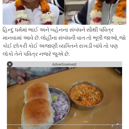
હિન્દુ ધર્મમાં ભાઈ અને બહેનના સંબંધને સૌથી પવિત્ર
માનવામાં આવે છે. લોહીના સંબંધની વાત તો ભૂલી જાઓ, જો
કોઈ છોકરી કોઈ અજાણી વ્યક્તિને રાખડી બાંધે તો પણ
લોકો તેને પવિત્ર નજરે જુએ છે.
Advertisement