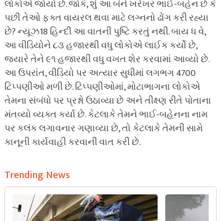
લોકોએ જોયો છે. જોકે, શું આ બંને ખરેખર ભાઈ-બહેન છે કે
પછી તેઓ ફક્ત વાયરલ થવા માટે લગ્નનો ઢોંગ કરી રહ્યા
છે? ન્યૂઝ18 હિન્દી આ વાતની પુષ્ટિ કરતું નથી. બાય ધ વે,
આ વીડિયોને ૮૩ હજારથી વધુ લોકોએ લાઈક કર્યો છે,
જ્યારે તેને ૯૧ હજારથી વધુ વખત શેર કરવામાં આવ્યો છે.
આ ઉપરાંત, વીડિયો પર અત્યાર સુધીમાં લગભગ 4700
ટિપ્પણીઓ મળી છે. ટિપ્પણીઓમાં, મોટાભાગના લોકોએ
તેમના સંબંધો પર પ્રશ્નો ઉઠાવ્યા છે અને તીક્ષ્ણ રીતે પોતાના
મંતવ્યો વ્યક્ત કર્યા છે. કેટલાકે તેમને ભાઈ-બહેનના નામ
પર કલંક લગાવનાર ગણાવ્યા છે, તો કેટલાકે તેમની સામે
કાનૂની કાર્યવાહી કરવાની વાત કરી છે.
Trending News