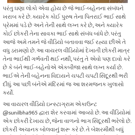
પરંતુ ઘણા લોકો એવા હોય છે જે ભાઈ-બહેનના સંબંધને
ખરાબ કરે છે. ક્યારેક કોઈ પુરુષ તેના પિતરાઈ ભાઈ સાથે
પ્રેમમાં પડે છે અને તેની સાથે લગ્ન કરે છે, અને ક્યારેક
કોઈ છોકરી તેના સાવકા ભાઈ સાથે સંબંધ બાંધે છે. પરંતુ
આજે અમે તમને જે વીડિયો બતાવવા જઈ રહ્યા છીએ તે
વધુ ડરામણો છે. આ વાયરલ વીડિયોમાં દેખાતી છોકરી માત્ર
તેના ભાઈથી ગર્ભવતી થઈ નથી, પરંતુ તે એવો પણ દાવો કરે
છે કે બંને ભાઈ-બહેનોએ એકબીજા સાથે લગ્ન કર્યા છે.
ભાઈએ તેની બહેનના વિદાયને ચપટી ચપટી સિંદૂરથી ભરી
દીધું. આ પછી બંનેએ મંદિરમાં જ આ શરમજનક ખુલાસો
કર્યો.
આ વાયરલ વીડિયો ઇન્સ્ટાગ્રામ એકાઉન્ટ
@sunilbha965 દ્વારા શેર કરવામાં આવ્યો છે. આ વીડિયોમાં
એક છોકરી દેખાય છે, જેના વાળનો ભાગ સિંદૂરથી ભરેલો છે.
છોકરી અચાનક બોલવાનું શરૂ કરે છે. તે બેશરમીથી બધું