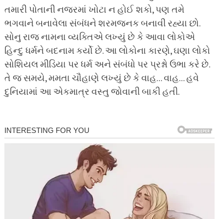
તમારી પોતાની નજરમાં ખોટા ન હોઈ શકો, પણ તમે
ભગવાને બનાવેલા સંબંધને શરમજનક બનાવી રહ્યા છો.
સોનુ રાજ નામના વ્યક્તિએ લખ્યું છે કે આવા લોકોએ
હિન્દુ ધર્મને બદનામ કર્યો છે. આ લોકોના કારણે, ઘણા લોકો
સોશિયલ મીડિયા પર ધર્મ અને સંબંધો પર પ્રશ્નો ઉભા કરે છે.
તે જ સમયે, મમતા ચૌહાણે લખ્યું છે કે વાહ… વાહ… હવે
દુનિયામાં આ એકમાત્ર વસ્તુ જોવાની બાકી હતી.