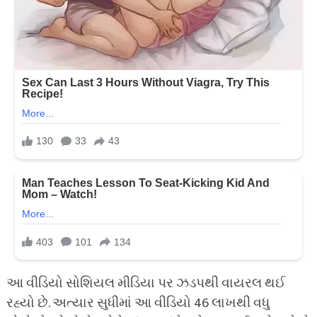
આ વીડિયો સોશિયલ મીડિયા પર ઝડપથી વાયરલ થઈ
રહ્યો છે. અત્યાર સુધીમાં આ વીડિયો 46 લાખથી વધુ