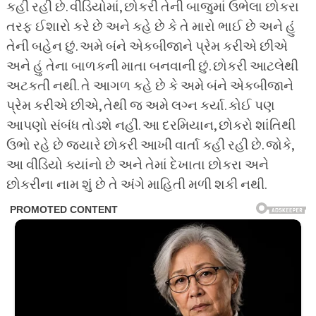
કહી રહી છે. વીડિયોમાં, છોકરી તેની બાજુમાં ઉભેલા છોકરા
તરફ ઈશારો કરે છે અને કહે છે કે તે મારો ભાઈ છે અને હું
તેની બહેન છું. અમે બંને એકબીજાને પ્રેમ કરીએ છીએ
અને હું તેના બાળકની માતા બનવાની છું. છોકરી આટલેથી
અટકતી નથી. તે આગળ કહે છે કે અમે બંને એકબીજાને
પ્રેમ કરીએ છીએ, તેથી જ અમે લગ્ન કર્યા. કોઈ પણ
આપણો સંબંધ તોડશે નહીં. આ દરમિયાન, છોકરો શાંતિથી
ઉભો રહે છે જ્યારે છોકરી આખી વાર્તા કહી રહી છે. જોકે,
આ વીડિયો ક્યાંનો છે અને તેમાં દેખાતા છોકરા અને
છોકરીના નામ શું છે તે અંગે માહિતી મળી શકી નથી.