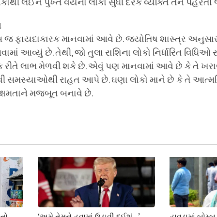
થી લઈને પુખ્ત વયના લોકો સુધી દરેક વ્યક્તિ તેને પહેરતા જ
ભ
ખૂબ જ ફાયદાકારક માનવામાં આવે છે. જ્યોતિષ શાસ્ત્ર અનુસાર
ાં આવ્યું છે. તેથી, જો તુલા રાશિના લોકો નિર્ધારિત વિધિઓ 
િક રીતે લાભ મેળવી શકે છે. એવું પણ માનવામાં આવે છે કે તે
ેવી સમસ્યાઓથી રાહત આપે છે. ઘણા લોકો માને છે કે તે આત્મ
 ક્ષમતાને મજબૂત બનાવે છે.