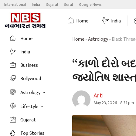
Skip
International
India
Gujarat
Surat
Google News
to
content
Home
India
Home
Home
Astrology
Black Threa
»
»
India
“કાળો દોરો બ
Business
જ્યોતિષ શાસ્
Bollywood
Astrology
Arti
May 23, 2026
8:31 pm
Lifestyle
Gujarat
Top Stories