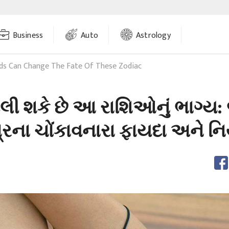
Business
Auto
Astrology
ds Can Change The Fate Of These Zodiac
દલી શકે છે આ રાશિઓનું ભાગ્ય:
ત્રના ચોંકાવનારા ફાયદા અને ન