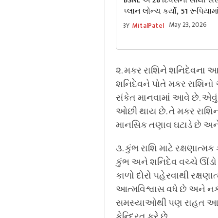
BSNL એ 28 દિવસનો સૌથી સસ
પ્લાન લોન્ચ કર્યો, 51 રૂપિયામ
ફાયદાઓ આપી રહ્યો છે
May 23, 2026
BY
MitalPatel
૨. મકર રાશિને શનિદેવના આશ
શનિદેવને પોતે મકર રાશિનો અ
સંકેત માનવામાં આવે છે. એવુ
ઓછી થાય છે. તે મકર રાશિના 
માનસિક તણાવ ઘટાડે છે અને બા
૩. કુંભ રાશિ માટે રક્ષણાત્
કુંભ અને શનિદેવ વચ્ચે ઊંડો 
કાળો દોરો પહેરવાથી રક્ષણા
આત્મવિશ્વાસ વધે છે અને નકા
સમસ્યાઓથી પણ રાહત આપી શક
કેન્દ્રિત કરે છે.