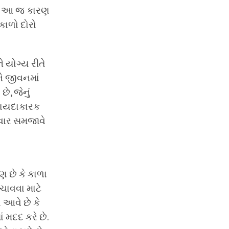
છે. આ જ કારણ
કાળો દોરો
ે યોગ્ય રીતે
ને જીવનમાં
ે, જેનું
ફાયદાકારક
તવાર સમજાવે
ણ છે કે કાળા
ચાવવા માટે
ં આવે છે કે
 મદદ કરે છે.