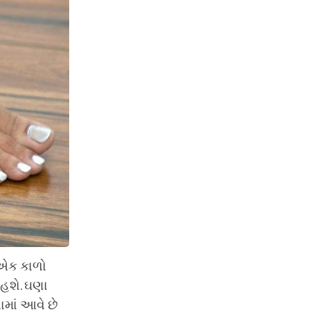
ી એક કાળો
 હશે. ઘણા
વામાં આવે છે