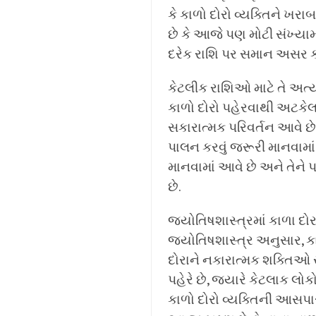
કે કાળો દોરો વ્યક્તિને ખ
છે કે આજે પણ મોટી સંખ્યામ
દરેક રાશિ પર સમાન અસર 
કેટલીક રાશિઓ માટે તે અત્યં
કાળો દોરો પહેરવાથી અટકેલા
સકારાત્મક પરિવર્તન આવે છે. 
પાલન કરવું જરૂરી માનવામા
માનવામાં આવે છે અને તેને 
છે.
જ્યોતિષશાસ્ત્રમાં કાળા દોર
જ્યોતિષશાસ્ત્ર અનુસાર, કા
દોરાને નકારાત્મક શક્તિઓ સ
પહેરે છે, જ્યારે કેટલાક લોક
કાળો દોરો વ્યક્તિની આસપાસ