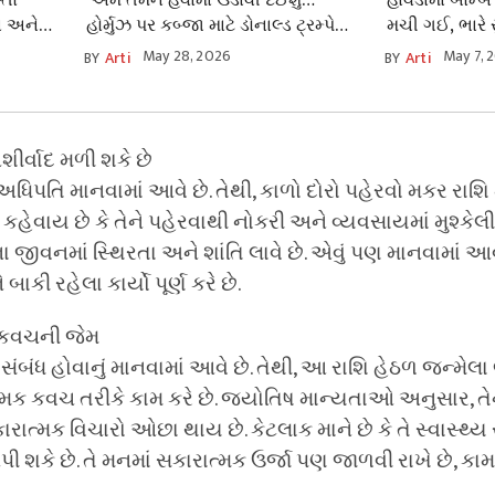
્તો
‘અમે તેમને હવામાં ઉડાવી દઈશું…’
હાવડામાં બોમ્
ાં અનેક
હોર્મુઝ પર કબ્જા માટે ડોનાલ્ડ ટ્રમ્પે
મચી ગઈ, ભારે સ
ઈરાન પછી હવે આ દેશને આપી દીધી
તૈનાત, બંગાળમાં 
May 28, 2026
May 7, 
BY
Arti
BY
Arti
મોટી ધમકી!
ીર્વાદ મળી શકે છે
ધિપતિ માનવામાં આવે છે. તેથી, કાળો દોરો પહેરવો મકર રાશિ 
ં કહેવાય છે કે તેને પહેરવાથી નોકરી અને વ્યવસાયમાં મુશ્કેલ
જીવનમાં સ્થિરતા અને શાંતિ લાવે છે. એવું પણ માનવામાં આવે 
કી રહેલા કાર્યો પૂર્ણ કરે છે.
મક કવચની જેમ
સંબંધ હોવાનું માનવામાં આવે છે. તેથી, આ રાશિ હેઠળ જન્મેલા 
ત્મક કવચ તરીકે કામ કરે છે. જ્યોતિષ માન્યતાઓ અનુસાર, તે
રાત્મક વિચારો ઓછા થાય છે. કેટલાક માને છે કે તે સ્વાસ્થ્ય 
ે છે. તે મનમાં સકારાત્મક ઉર્જા પણ જાળવી રાખે છે, કામ