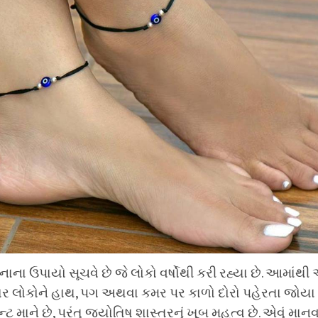
નાના ઉપાયો સૂચવે છે જે લોકો વર્ષોથી કરી રહ્યા છે. આમાંથ
ીવાર લોકોને હાથ, પગ અથવા કમર પર કાળો દોરો પહેરતા જોયા
્ટ માને છે, પરંતુ જ્યોતિષ શાસ્ત્રનું ખૂબ મહત્વ છે. એવું માન