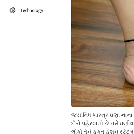
Technology
જ્યોતિષ શાસ્ત્ર ઘણા નાના 
દોરો પહેરવાનો છે. તમે ઘણ
લોકો તેને ફક્ત ફેશન સ્ટેટમેન