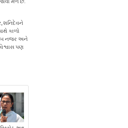
ોવા મળે છે.
, શનિદેવને
સાથે કાળો
 ખરાબ નજર અને
વિશ્વાસ પણ