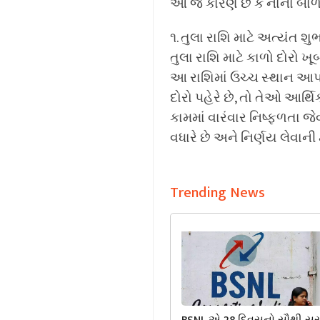
આ જ કારણ છે કે નાના બાળકો
૧. તુલા રાશિ માટે અત્યંત શુ
તુલા રાશિ માટે કાળો દોરો 
આ રાશિમાં ઉચ્ચ સ્થાન આપવામ
દોરો પહેરે છે, તો તેઓ આર્થ
કામમાં વારંવાર નિષ્ફળતા જ
વધારે છે અને નિર્ણય લેવાની
Trending News