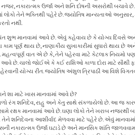
રાબ નજર, નકારાત્મક ઉર્જા અને શનિ દોષની અસરોથી બચાવે 
ાં લોકો તેને ભક્તિથી પહેરે છે. જ્યોતિષ માન્યતાઓ અનુસાર, 
કરતો નથી.
ત શુભ માનવામાં આવે છે. એવું કહેવાય છે કે યોગ્ય દિવસે અન
 કામ પૂર્ણ થાય છે, નાણાકીય સુખાકારીમાં સુધારો થાય છે અ
મહત્વપૂર્ણ વાત એ છે કે, તેને પહેરવા માટે કેટલાક નિયમો પણ છ
ં આવે છે. ચાલો જોઈએ કે કઈ રાશિઓ કાળા દોરા માટે સૌથી 
પહેરવાની યોગ્ય રીત. જ્યોતિષ અંશુલ ત્રિપાઠી આ વિશે વિગ
ાને શા માટે ખાસ માનવામાં આવે છે?
ળો રંગ શનિદેવ, રાહુ અને કેતુ સાથે સંકળાયેલો છે. આ જ કાર
ામે રક્ષક માનવામાં આવે છે. ઘણા લોકો તેને ખરાબ નજરથી બ
ો તેને શનિદેવના આશીર્વાદ મેળવવા માટે પહેરે છે. એવું માનવામા
ની નકારાત્મક ઉર્જા ઘટાડે છે અને માનસિક શાંતિ જાળવવામાં