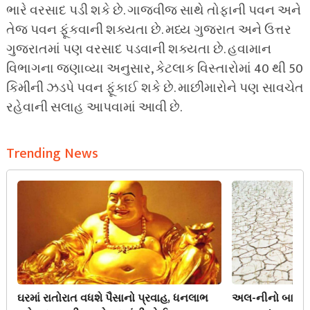
ભારે વરસાદ પડી શકે છે. ગાજવીજ સાથે તોફાની પવન અને
તેજ પવન ફૂંકવાની શક્યતા છે. મધ્ય ગુજરાત અને ઉત્તર
ગુજરાતમાં પણ વરસાદ પડવાની શક્યતા છે. હવામાન
વિભાગના જણાવ્યા અનુસાર, કેટલાક વિસ્તારોમાં 40 થી 50
કિમીની ઝડપે પવન ફૂંકાઈ શકે છે. માછીમારોને પણ સાવચેત
રહેવાની સલાહ આપવામાં આવી છે.
Trending News
ઘરમાં રાતોરાત વધશે પૈસાનો પ્રવાહ, ધનલાભ
અલ-નીનો બાદ ખેડ