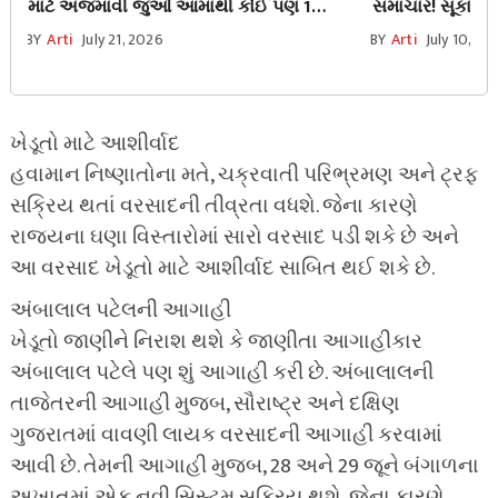
માટે અજમાવી જુઓ આમાંથી કોઈ પણ 1
સમાચાર! સૂકા પવન
ચમત્કારી ઉપાય
વરસાદ પર લાગી શક
BY
Arti
July 21, 2026
BY
Arti
July 10, 20
ખેડૂતો માટે આશીર્વાદ
હવામાન નિષ્ણાતોના મતે, ચક્રવાતી પરિભ્રમણ અને ટ્રફ
સક્રિય થતાં વરસાદની તીવ્રતા વધશે. જેના કારણે
રાજ્યના ઘણા વિસ્તારોમાં સારો વરસાદ પડી શકે છે અને
આ વરસાદ ખેડૂતો માટે આશીર્વાદ સાબિત થઈ શકે છે.
અંબાલાલ પટેલની આગાહી
ખેડૂતો જાણીને નિરાશ થશે કે જાણીતા આગાહીકાર
અંબાલાલ પટેલે પણ શું આગાહી કરી છે. અંબાલાલની
તાજેતરની આગાહી મુજબ, સૌરાષ્ટ્ર અને દક્ષિણ
ગુજરાતમાં વાવણી લાયક વરસાદની આગાહી કરવામાં
આવી છે. તેમની આગાહી મુજબ, 28 અને 29 જૂને બંગાળના
અખાતમાં એક નવી સિસ્ટમ સક્રિય થશે, જેના કારણે