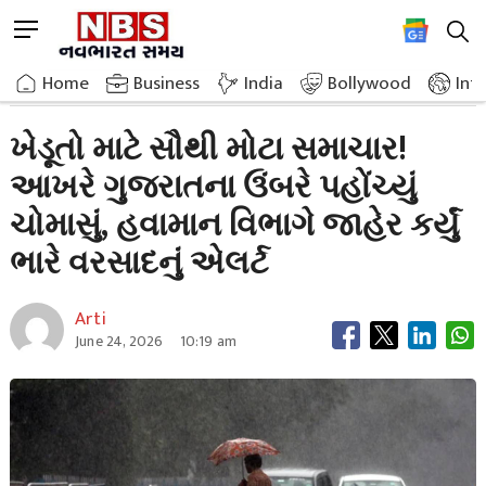
Skip
M
to
e
content
Home
Breaking News
Biggest News For Farmers Monsoon Finally Reaches Gujarat
n
Home
»
Business
»
India
Bollywood
Int
u
B
ખેડૂતો માટે સૌથી મોટા સમાચાર!
u
આખરે ગુજરાતના ઉંબરે પહોંચ્યું
t
t
ચોમાસું, હવામાન વિભાગે જાહેર કર્યું
o
n
ભારે વરસાદનું એલર્ટ
Arti
June 24, 2026
10:19 am