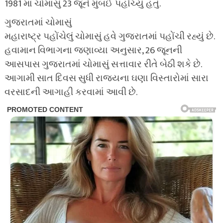
1981 માં ચોમાસું 23 જૂને મુંબઈ પહોંચ્યું હતું.
ગુજરાતમાં ચોમાસું
મહારાષ્ટ્ર પહોંચેલું ચોમાસું હવે ગુજરાતમાં પહોંચી રહ્યું છે.
હવામાન વિભાગના જણાવ્યા અનુસાર, 26 જૂનની
આસપાસ ગુજરાતમાં ચોમાસું સત્તાવાર રીતે બેઠી શકે છે.
આગામી સાત દિવસ સુધી રાજ્યના ઘણા વિસ્તારોમાં સારા
વરસાદની આગાહી કરવામાં આવી છે.