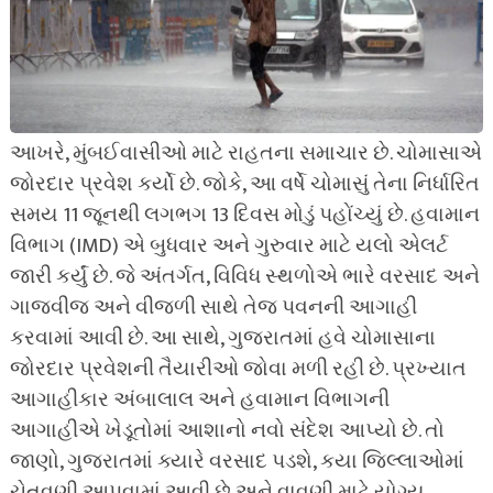
આખરે, મુંબઈવાસીઓ માટે રાહતના સમાચાર છે. ચોમાસાએ
જોરદાર પ્રવેશ કર્યો છે. જોકે, આ વર્ષે ચોમાસું તેના નિર્ધારિત
સમય 11 જૂનથી લગભગ 13 દિવસ મોડું પહોંચ્યું છે. હવામાન
વિભાગ (IMD) એ બુધવાર અને ગુરુવાર માટે યલો એલર્ટ
જારી કર્યું છે. જે અંતર્ગત, વિવિધ સ્થળોએ ભારે વરસાદ અને
ગાજવીજ અને વીજળી સાથે તેજ પવનની આગાહી
કરવામાં આવી છે. આ સાથે, ગુજરાતમાં હવે ચોમાસાના
જોરદાર પ્રવેશની તૈયારીઓ જોવા મળી રહી છે. પ્રખ્યાત
આગાહીકાર અંબાલાલ અને હવામાન વિભાગની
આગાહીએ ખેડૂતોમાં આશાનો નવો સંદેશ આપ્યો છે. તો
જાણો, ગુજરાતમાં ક્યારે વરસાદ પડશે, કયા જિલ્લાઓમાં
ચેતવણી આપવામાં આવી છે અને વાવણી માટે યોગ્ય