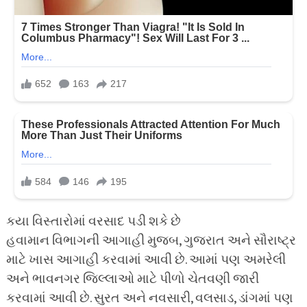
કયા વિસ્તારોમાં વરસાદ પડી શકે છે
હવામાન વિભાગની આગાહી મુજબ, ગુજરાત અને સૌરાષ્ટ્ર
માટે ખાસ આગાહી કરવામાં આવી છે. આમાં પણ અમરેલી
અને ભાવનગર જિલ્લાઓ માટે પીળો ચેતવણી જારી
કરવામાં આવી છે. સુરત અને નવસારી, વલસાડ, ડાંગમાં પણ