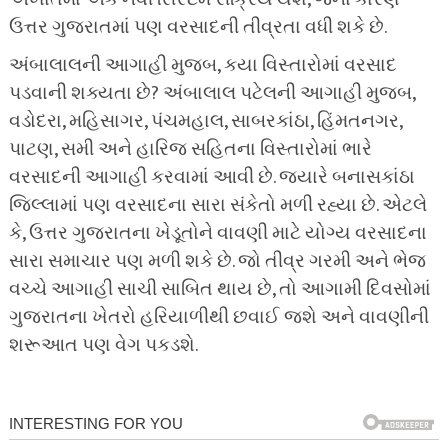
ઉત્તર ગુજરાતમાં પણ વરસાદની તીવ્રતા વધી શકે છે.
અંબાલાલની આગાહી મુજબ, કયા વિસ્તારોમાં વરસાદ
પડવાની શક્યતા છે? અંબાલાલ પટેલની આગાહી મુજબ,
વડોદરા, મહિસાગર, પંચમહાલ, સાબરકાંઠા, હિંમતનગર,
પાટણ, સમી અને હારિજ સહિતના વિસ્તારોમાં ભારે
વરસાદની આગાહી કરવામાં આવી છે. જ્યારે બનાસકાંઠા
જિલ્લામાં પણ વરસાદના સારા સંકેતો મળી રહ્યા છે. એટલે
કે, ઉત્તર ગુજરાતના ખેડૂતોને વાવણી માટે યોગ્ય વરસાદના
સારા સમાચાર પણ મળી શકે છે. જો તીવ્ર ગરમી અને ભેજ
વચ્ચે આગાહી સાચી સાબિત થાય છે, તો આગામી દિવસોમાં
ગુજરાતના ખેતરો હરિયાળીથી છવાઈ જશે અને વાવણીની
શરૂઆત પણ વેગ પકડશે.