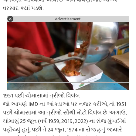
વરસાદ ક્યાં પડશે.
Advertisement
1951 પછી ચોમાસામાં ત્રીજો વિલંબ
જો આપણે IMD ના આંકડાઓ પર નજર કરીએ, તો 1951
પછી ચોમાસામાં આ ત્રીજો સૌથી મોટો વિલંબ છે. અગાઉ,
ચોમાસું 25 જૂન (વર્ષ 1959, 2019, 2022) ના રોજ મુંબઈમાં
પહોંચ્યું હતું. પછી તે 24 જૂન, 1974 ના રોજ હતું. જ્યારે