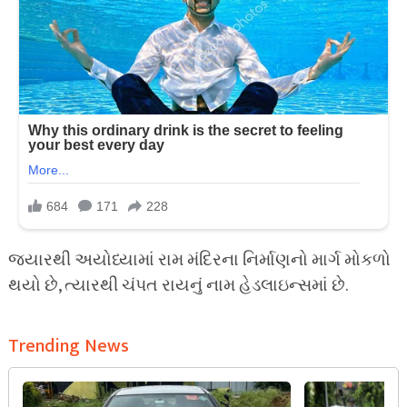
જ્યારથી અયોધ્યામાં રામ મંદિરના નિર્માણનો માર્ગ મોકળો
થયો છે, ત્યારથી ચંપત રાયનું નામ હેડલાઇન્સમાં છે.
Trending News