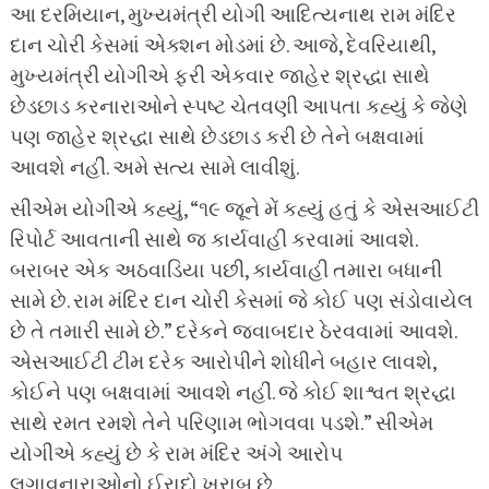
આ દરમિયાન, મુખ્યમંત્રી યોગી આદિત્યનાથ રામ મંદિર
દાન ચોરી કેસમાં એક્શન મોડમાં છે. આજે, દેવરિયાથી,
મુખ્યમંત્રી યોગીએ ફરી એકવાર જાહેર શ્રદ્ધા સાથે
છેડછાડ કરનારાઓને સ્પષ્ટ ચેતવણી આપતા કહ્યું કે જેણે
પણ જાહેર શ્રદ્ધા સાથે છેડછાડ કરી છે તેને બક્ષવામાં
આવશે નહીં. અમે સત્ય સામે લાવીશું.
સીએમ યોગીએ કહ્યું, “૧૯ જૂને મેં કહ્યું હતું કે એસઆઈટી
રિપોર્ટ આવતાની સાથે જ કાર્યવાહી કરવામાં આવશે.
બરાબર એક અઠવાડિયા પછી, કાર્યવાહી તમારા બધાની
સામે છે. રામ મંદિર દાન ચોરી કેસમાં જે કોઈ પણ સંડોવાયેલ
છે તે તમારી સામે છે.” દરેકને જવાબદાર ઠેરવવામાં આવશે.
એસઆઈટી ટીમ દરેક આરોપીને શોધીને બહાર લાવશે,
કોઈને પણ બક્ષવામાં આવશે નહીં. જે કોઈ શાશ્વત શ્રદ્ધા
સાથે રમત રમશે તેને પરિણામ ભોગવવા પડશે.” સીએમ
યોગીએ કહ્યું છે કે રામ મંદિર અંગે આરોપ
લગાવનારાઓનો ઈરાદો ખરાબ છે.