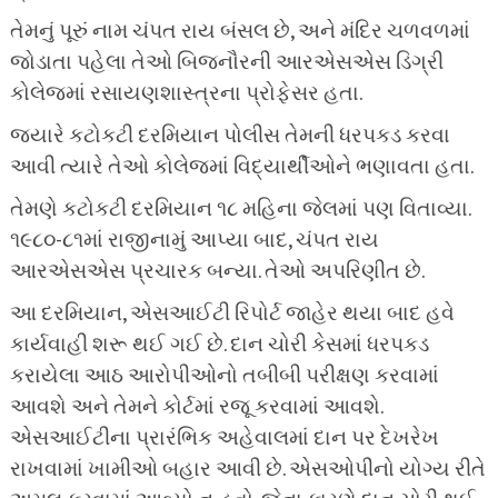
તેમનું પૂરું નામ ચંપત રાય બંસલ છે, અને મંદિર ચળવળમાં
જોડાતા પહેલા તેઓ બિજનૌરની આરએસએસ ડિગ્રી
કોલેજમાં રસાયણશાસ્ત્રના પ્રોફેસર હતા.
જ્યારે કટોકટી દરમિયાન પોલીસ તેમની ધરપકડ કરવા
આવી ત્યારે તેઓ કોલેજમાં વિદ્યાર્થીઓને ભણાવતા હતા.
તેમણે કટોકટી દરમિયાન ૧૮ મહિના જેલમાં પણ વિતાવ્યા.
૧૯૮૦-૮૧માં રાજીનામું આપ્યા બાદ, ચંપત રાય
આરએસએસ પ્રચારક બન્યા. તેઓ અપરિણીત છે.
આ દરમિયાન, એસઆઈટી રિપોર્ટ જાહેર થયા બાદ હવે
કાર્યવાહી શરૂ થઈ ગઈ છે. દાન ચોરી કેસમાં ધરપકડ
કરાયેલા આઠ આરોપીઓનો તબીબી પરીક્ષણ કરવામાં
આવશે અને તેમને કોર્ટમાં રજૂ કરવામાં આવશે.
એસઆઈટીના પ્રારંભિક અહેવાલમાં દાન પર દેખરેખ
રાખવામાં ખામીઓ બહાર આવી છે. એસઓપીનો યોગ્ય રીતે