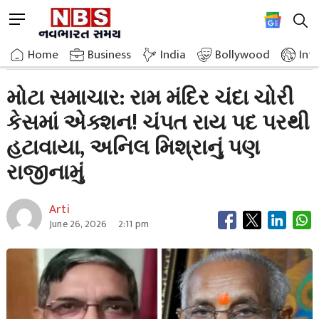
Skip
M
to
e
content
Home
Breaking News
Big News Action In Ram Mandir Donation Theft Case Champat Rai
n
Home
»
Business
»
India
Bollywood
Int
u
B
મોટા સમાચાર: રામ મંદિર ચંદા ચોરી
u
કેસમાં એક્શન! ચંપત રાય પદ પરથી
t
t
હટાવાયા, અનિલ મિશ્રાનું પણ
o
n
રાજીનામું
Arti
June 26, 2026
2:11 pm