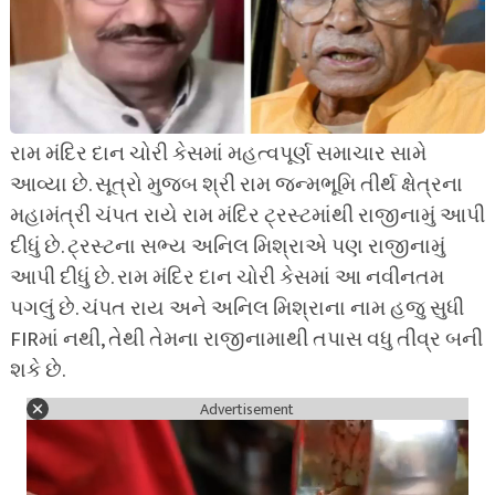
રામ મંદિર દાન ચોરી કેસમાં મહત્વપૂર્ણ સમાચાર સામે
આવ્યા છે. સૂત્રો મુજબ શ્રી રામ જન્મભૂમિ તીર્થ ક્ષેત્રના
મહામંત્રી ચંપત રાયે રામ મંદિર ટ્રસ્ટમાંથી રાજીનામું આપી
દીધું છે. ટ્રસ્ટના સભ્ય અનિલ મિશ્રાએ પણ રાજીનામું
આપી દીધું છે. રામ મંદિર દાન ચોરી કેસમાં આ નવીનતમ
પગલું છે. ચંપત રાય અને અનિલ મિશ્રાના નામ હજુ સુધી
FIRમાં નથી, તેથી તેમના રાજીનામાથી તપાસ વધુ તીવ્ર બની
શકે છે.
Advertisement