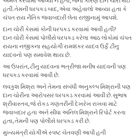
અમલ કરવામાં આવ્યો ન હતો, જેના કારણે દાન ચોરી થઈ
હતી. તેમની ધરપકડ બાદ, એવા અહેવાલો આવ્યા હતા કે
ચંપત રાય નૈતિક જવાબદારી લેતા રાજીનામું આપશે.
દાન ચોરી કેસમાં કોની ધરપકડ કરવામાં આવી હતી?
દાન ચોરી કેસમાં પોલીસે ધરપકડ કરેલા આઠ લોકોમાં ચંપત
રાયના નજીકના સહયોગી રામશંકર યાદવ ઉર્ફે ટીનુ
યાદવનો પણ સમાવેશ થાય છે.
આ ઉપરાંત, ટીનુ યાદવના ભત્રીજા મનીષ યાદવની પણ
ધરપકડ કરવામાં આવી છે.
લવકુશ મિશ્રા અને તેમના સંબંધી અનુકલ્પ મિશ્રાની પણ
દાન ચોરીના આરોપસર ધરપકડ કરવામાં આવી છે. સુભાષ
શ્રીવાસ્તવ, જે રોકડ ગણતરીની દેખરેખ રાખવા માટે
જવાબદાર હતા અને સીધા અનિલ મિશ્રાને રિપોર્ટ કરતા
હતા, તેમની પણ પોલીસે ધરપકડ કરી છે.
મુખ્યમંત્રી યોગીએ સ્પષ્ટ ચેતવણી આપી હતી