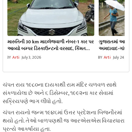
મારુતિની 30 km માઇલેજવાળી નંબર-1 કાર પર
ગુજરાતમાં આગામી
આવ્યો બમ્પર ડિસ્કાઉન્ટનો વરસાદ, કિંમત
અમદાવાદ-ગાંધી
માત્ર ₹5.63 લાખથી શરૂ!
જિલ્લાઓમાં મેઘ
BY
Arti
July 3, 2026
BY
Arti
July 24, 20
ચંપત રાય ૧૯૮૦ના દાયકાથી રામ મંદિર ચળવળ સાથે
સંકળાયેલા છે અને ૬ ડિસેમ્બર, ૧૯૯૨ના કાર સેવામાં
સક્રિયપણે ભાગ લીધો હતો.
ચંપત રાયનો જન્મ ૧૯૪૬માં ઉત્તર પ્રદેશના બિજનૌરમાં
થયો હતો. તેઓ બાળપણથી જ આરએસએસ વિચારધારા
પ્રત્યે આકર્ષાયા હતા.