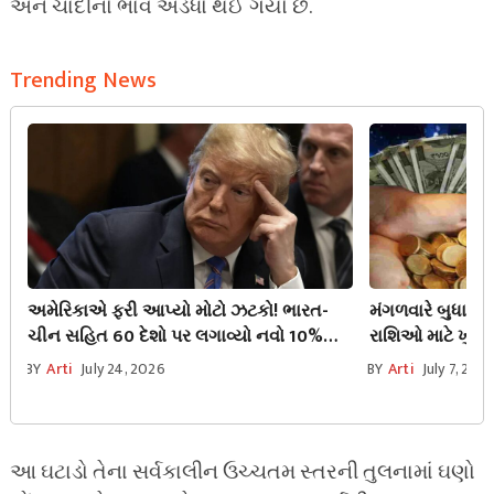
અને ચાંદીનો ભાવ અડધો થઈ ગયો છે.
Trending News
અમેરિકાએ ફરી આપ્યો મોટો ઝટકો! ભારત-
મંગળવારે બુધાદ
ચીન સહિત 60 દેશો પર લગાવ્યો નવો 10%
રાશિઓ માટે ખુલશે
ટેરિફ, જાણો શું પડશે અસર?
રાશિની ચમકશે ક
BY
Arti
July 24, 2026
BY
Arti
July 7, 202
આ ઘટાડો તેના સર્વકાલીન ઉચ્ચતમ સ્તરની તુલનામાં ઘણો