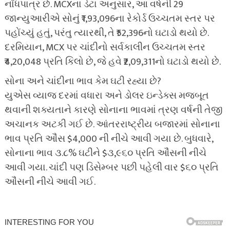
નોંધપાત્ર છે. MCXના ડેટા અનુસાર, આ વર્ષની 29
જાન્યુઆરીએ સોનું ₹1,93,096ના રેકોર્ડ ઉચ્ચતમ સ્તર પર
પહોંચ્યું હતું, પરંતુ ત્યારથી, તે ₹52,396નો ઘટાડો થયો છે.
દરમિયાન, MCX પર ચાંદીનો સર્વકાલીન ઉચ્ચતમ સ્તર
₹4,20,048 પ્રતિ કિલો છે, જે હવે ₹2,09,311નો ઘટાડો થયો છે.
સોના અને ચાંદીના ભાવ કેમ ઘટી રહ્યા છે?
યુએસ વ્યાજ દરમાં વધારા અને ડોલર ઇન્ડેક્સ મજબૂત
થવાની શક્યતાને કારણે સોનાના ભાવમાં ત્રણ વર્ષની તેજી
અચાનક અટકી ગઈ છે. આંતરરાષ્ટ્રીય બજારમાં સોનાના
ભાવ પ્રતિ ઔંસ $4,000 ની નીચે આવી ગયા છે. બુધવારે,
સોનાના ભાવ ૩.૮% ઘટીને $૩,૯૬૦ પ્રતિ ઔંસની નીચે
આવી ગયા. ચાંદી પણ ડિસેમ્બર પછી પહેલી વાર $૬૦ પ્રતિ
ઔંસની નીચે આવી ગઈ.