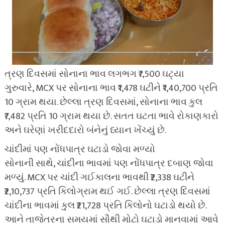
ત્રણ દિવસમાં સોનાના ભાવ લગભગ ₹7,500 ઘટ્યા
ગુરુવારે, MCX પર સોનાના ભાવ ₹1,478 ઘટીને ₹1,40,700 પ્રતિ
10 ગ્રામ થયા. છેલ્લા ત્રણ દિવસમાં, સોનાના ભાવ કુલ
₹7,482 પ્રતિ 10 ગ્રામ થયા છે. સતત ઘટતા ભાવે રોકાણકારો
અને ઘરેણાં ખરીદદારો બંનેનું ધ્યાન ખેંચ્યું છે.
ચાંદીમાં પણ નોંધપાત્ર ઘટાડો જોવા મળ્યો
સોનાની સાથે, ચાંદીના ભાવમાં પણ નોંધપાત્ર દબાણ જોવા
મળ્યું. MCX પર ચાંદી ગઈકાલના ભાવથી ₹2,338 ઘટીને
₹2,10,737 પ્રતિ કિલોગ્રામ થઈ ગઈ. છેલ્લા ત્રણ દિવસમાં
ચાંદીના ભાવમાં કુલ ₹21,728 પ્રતિ કિલોનો ઘટાડો થયો છે.
આને તાજેતરના સમયમાં સૌથી મોટો ઘટાડો માનવામાં આવે