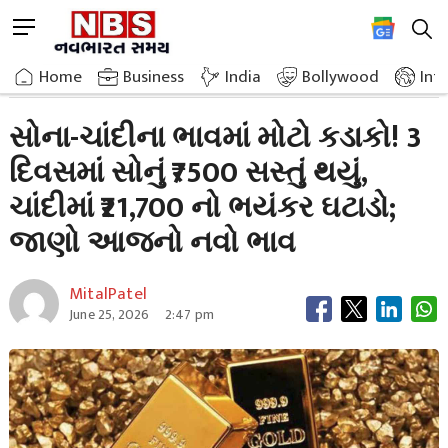
Skip
M
to
e
content
Home
Breaking News
Big Jump In Gold And Silver Prices Gold Became Cheaper
n
Home
»
Business
»
India
Bollywood
Int
u
B
સોના-ચાંદીના ભાવમાં મોટો કડાકો! 3
u
દિવસમાં સોનું ₹7500 સસ્તું થયું,
t
t
ચાંદીમાં ₹21,700 નો ભયંકર ઘટાડો;
o
n
જાણો આજનો નવો ભાવ
MitalPatel
June 25, 2026
2:47 pm