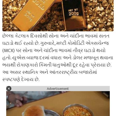
છેલ્લા કેટલાક દિવસોથી સોના અને ચાંદીના ભાવમાં સતત
ઘટાડો થઈ રહ્યો છે. ગુરુવારે, મલ્ટી કોમોડિટી એક્સચેન્જ
(MCX) પર સોના અને ચાંદીના ભાવમાં તીવ્ર ઘટાડો થયો
હતો. યુએસ વ્યાજ દરમાં વધારા અને ડોલર મજબૂત થવાના
ભયથી રોકાણકારો કિંમતી ધાતુઓથી દૂર રહેવા પ્રેરાયા છે.
આ અસર સ્થાનિક અને આંતરરાષ્ટ્રીય બજારોમાં
સ્પષ્ટપણે દેખાય છે.
Advertisement