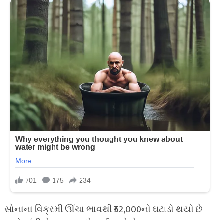
સોનાના વિક્રમી ઊંચા ભાવથી ₹52,000નો ઘટાડો થયો છે