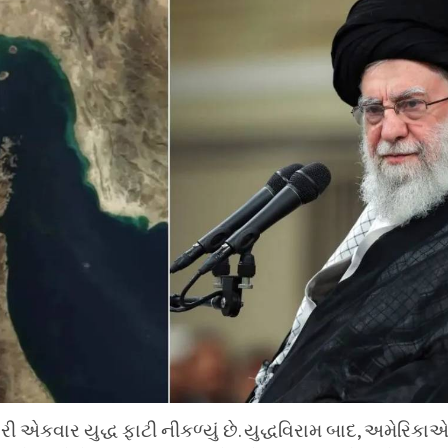
ી એકવાર યુદ્ધ ફાટી નીકળ્યું છે. યુદ્ધવિરામ બાદ, અમેરિક