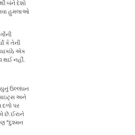
ી બંને દેશો
આ નવા હુમલાઓ
્ગોની
ો કે તેની
યાકાંઠે એક
જા થઈ નહીં.
નું ઉલ્લંઘન
 સાઇટ્સ અને
એસ દળો પર
ે છે. ઈરાને
પણ “દુશ્મન