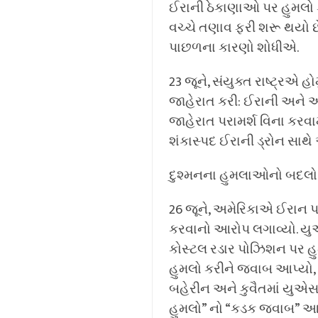
ઈરાની ઠેકાણાઓ પર હુમલો કર
વચ્ચે તણાવ ફરી શરૂ થયો છે
પાછળના કારણો શોધીએ.
23 જૂને, સંયુક્ત રાષ્ટ્રએ હ
જાહેરાત કરી: ઈરાની અને ઓમ
જાહેરાત પરામર્શ વિના કરવ
શંકાસ્પદ ઈરાની ડ્રોન સાથે 
દુશ્મનના હુમલાઓનો બદલો 
26 જૂને, અમેરિકાએ ઈરાન 
કરવાનો આરોપ લગાવ્યો. યુએ
કોસ્ટલ રડાર પોઝિશન પર હુમલ
હુમલો કરીને જવાબ આપ્યો, જ્
બહેરીન અને કુવૈતમાં યુએસ 
હુમલો” નો “કડક જવાબ” આ