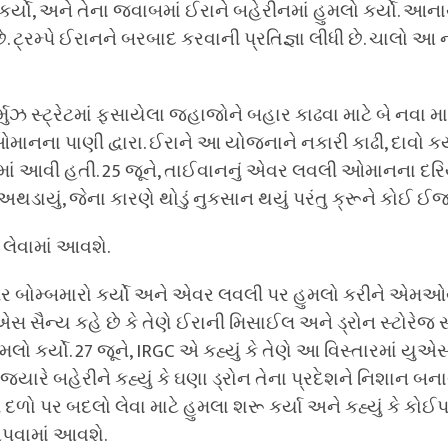
્યો, અને તેના જવાબમાં ઈરાને બહેરીનમાં હુમલો કર્યો. આનાથ
. ટ્રમ્પે ઈરાનને બરબાદ કરવાની પ્રતિજ્ઞા લીધી છે. ચાલો 
ોર્મુઝ સ્ટ્રેટમાં ફસાયેલા જહાજોને બહાર કાઢવા માટે બે નવા માર
ાનના પાણી દ્વારા. ઈરાને આ યોજનાને નકારી કાઢી, દાવો કર્ય
ામાં આવી હતી. 25 જૂને, તાઈવાનનું એવર લવલી ઓમાનના દરિ
અથડાયું, જેના કારણે થોડું નુકસાન થયું પરંતુ ક્રૂને કોઈ ઈ
લેવામાં આવશે.
પર બોમ્બમારો કર્યો અને એવર લવલી પર હુમલો કરીને એમઓયુ
સ સૈન્ય કહે છે કે તેણે ઈરાની મિસાઈલ અને ડ્રોન સ્ટોરેજ
ો કર્યો. 27 જૂને, IRGC એ કહ્યું કે તેણે આ વિસ્તારમાં યુ
યારે બહેરીને કહ્યું કે ઘણા ડ્રોન તેના પ્રદેશને નિશાન બનાવ
દળો પર બદલો લેવા માટે હુમલા શરૂ કર્યા અને કહ્યું કે કોઈ
પવામાં આવશે.