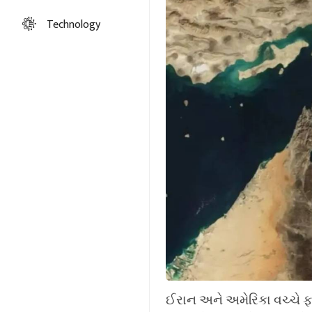
Technology
ઈરાન અને અમેરિકા વચ્ચે ફર