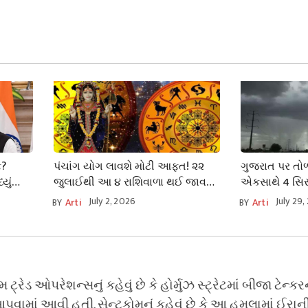
ફ?
પંચાંગ યોગ લાવશે મોટી આફત! ૨૨
ગુજરાત પર તોળાઈ
યું
જુલાઈથી આ ૪ રાશિવાળા થઈ જાવ
એકસાથે 4 સિસ્
સાવધ, મુશ્કેલીના સંકેત
જુલાઈએ ભયા
July 2, 2026
July 29,
BY
Arti
BY
Arti
આગાહી.
્રેડ ઓપરેશન્સનું કહેવું છે કે હોર્મુઝ સ્ટ્રેટમાં બીજા ટેન્કર
 આપવામાં આવી હતી. સેન્ટકોમનું કહેવું છે કે આ હુમલામાં ઈરાન