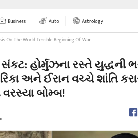
Business
Auto
Astrology
isis On The World Terrible Beginning Of War
ં સંકટ: હોર્મુઝના રસ્તે યુદ્ધની
કા અને ઈરાન વચ્ચે શાંતિ કરા
ત વરસ્યા બોમ્બ!
m