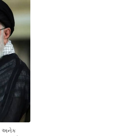
ાએ અનેક