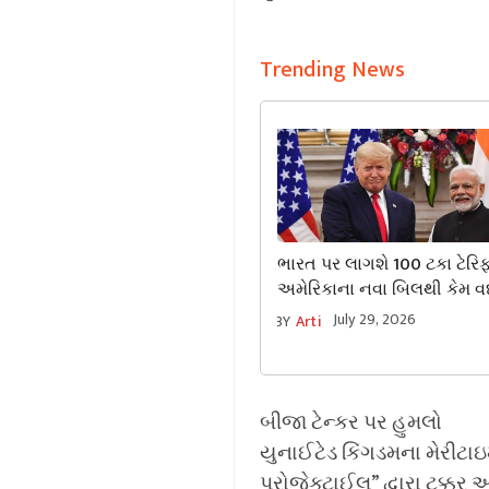
Trending News
ભારત પર લાગશે 100 ટકા ટેરિ
અમેરિકાના નવા બિલથી કેમ વધ્
ટેન્શન, જાણો સમગ્ર મામલો.
July 29, 2026
BY
Arti
બીજા ટેન્કર પર હુમલો
યુનાઈટેડ કિંગડમના મેરીટાઇમ ટ
પ્રોજેક્ટાઈલ” દ્વારા ટક્કર