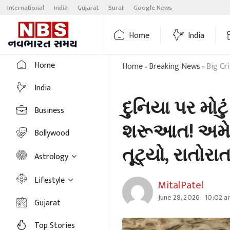
Skip
International
India
Gujarat
Surat
Google News
to
content
Home
India
Home
Home
Breaking News
Big Cr
»
»
India
દુનિયા પર મોટુ
Business
શરૂઆત! અમેરિ
Bollywood
તૂટ્યો, રાતોરા
Astrology
Lifestyle
MitalPatel
June 28, 2026
10:02 a
Gujarat
Top Stories