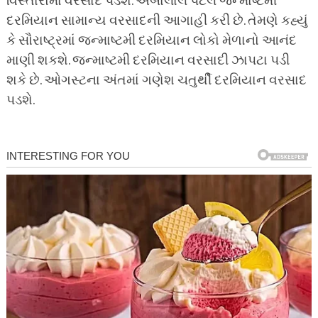
વિસ્તારોમાં વરસાદ પડશે. અંબાલાલ પટેલે જન્માષ્ટમી
દરમિયાન સામાન્ય વરસાદની આગાહી કરી છે. તેમણે કહ્યું
કે સૌરાષ્ટ્રમાં જન્માષ્ટમી દરમિયાન લોકો મેળાનો આનંદ
માણી શકશે. જન્માષ્ટમી દરમિયાન વરસાદી ઝાપટા પડી
શકે છે. ઓગસ્ટના અંતમાં ગણેશ ચતુર્થી દરમિયાન વરસાદ
પડશે.