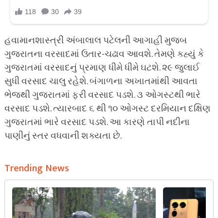
હવામાનશાસ્ત્રી અંબાલાલ પટેલની આગાહી મુજબ
ગુજરાતના વરસાદમાં ઉતાર-ચઢાવ આવશે. તેમણે કહ્યું કે
ગુજરાતમાં વરસાદનું પ્રમાણ ધીમે ધીમે ઘટશે. ૨૯ જુલાઈ
સુધી વરસાદ ચાલુ રહેશે. બંગાળના અખાતમાંથી આવતા
ભેજથી ગુજરાતમાં ફરી વરસાદ પડશે. ૩ ઓગસ્ટથી ભારે
વરસાદ પડશે. ત્યારબાદ ૬ થી ૧૦ ઓગસ્ટ દરમિયાન દક્ષિણ
ગુજરાતમાં ભારે વરસાદ પડશે. આ કારણે તાપી નદીના
પાણીનું સ્તર વધવાની શક્યતા છે.
Trending News