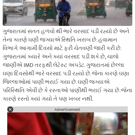
ગુજરાતમાં સતત હળવો થી ભારે વરસાદ પડી રહ્યો છે અને
તેના કારણે ઘણી જગ્યાએ સ્થિતિ ખરાબ છે. હવામાન
વિભાગે આગામી દિવસો માટે ફરી ચેતવણી જારી કરી છે.
ગુજરાતમાં ક્યારે અને ક્યાં વરસાદ પડી શકે છે, ચાલો
જાણીએ IMD તરફથી લેટેસ્ટ અપડેટ. ગુજરાતમાં છેલ્લા
ઘણા દિવસોથી ભારે વરસાદ પડી રહ્યો છે. જેના કારણે ઘણા
જિલ્લાઓમાં પાણી ભરાઈ ગયા છે. ઘણી જગ્યાએ
પરિસ્થિતિ એવી છે કે રસ્તાઓ પાણીથી ભરાઈ ગયા છે. જેના
કારણે રસ્તો ક્યાં ગયો તે પણ ખબર નથી.
Advertisement