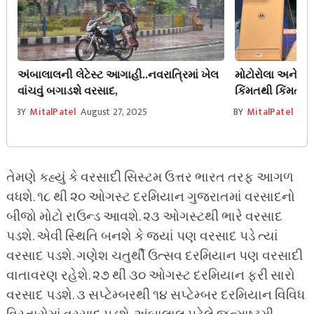
અંબાલાલની લેટેસ્ટ આગાહી..નવરાત્રિમાં ખેલ
મોટોરોલા અને સે
વાંચવું બગાડશે વરસાદ,
કિંમતથી કિંમત 13
કેમેરા 32MP
BY
MitalPatel
August 27, 2025
BY
MitalPatel
Aug
તેમણે કહ્યું કે વરસાદી સિસ્ટમ ઉત્તર ભારત તરફ આગળ
વધશે. ૧૮ થી ૨૦ ઓગસ્ટ દરમિયાન ગુજરાતમાં વરસાદનો
બીજો મોટો રાઉન્ડ આવશે. ૨૩ ઓગસ્ટથી ભારે વરસાદ
પડશે. એવી સ્થિતિ બનશે કે જ્યાં પણ વરસાદ પડે ત્યાં
વરસાદ પડશે. ગણેશ ચતુર્થી ઉત્સવ દરમિયાન પણ વરસાદી
વાતાવરણ રહેશે. ૨૭ થી ૩૦ ઓગસ્ટ દરમિયાન ફરી સારો
વરસાદ પડશે. ૩ સપ્ટેમ્બરથી ૧૪ સપ્ટેમ્બર દરમિયાન વિવિધ