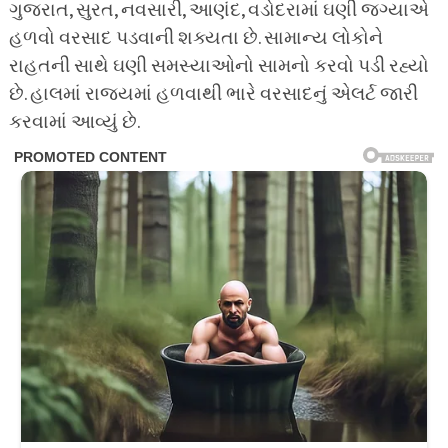
ગુજરાત, સુરત, નવસારી, આણંદ, વડોદરામાં ઘણી જગ્યાએ
હળવો વરસાદ પડવાની શક્યતા છે. સામાન્ય લોકોને
રાહતની સાથે ઘણી સમસ્યાઓનો સામનો કરવો પડી રહ્યો
છે. હાલમાં રાજ્યમાં હળવાથી ભારે વરસાદનું એલર્ટ જારી
કરવામાં આવ્યું છે.