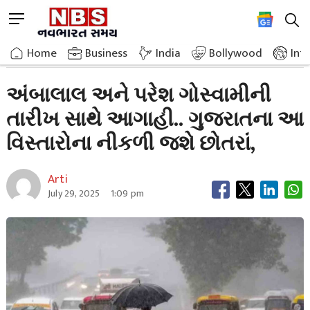
Skip
M
to
e
content
Home
Breaking News
Big Crisis On Festivals Chhotara Will Leave These Areas Of Gujarat
n
Home
»
Business
»
India
Bollywood
Int
u
B
અંબાલાલ અને પરેશ ગોસ્વામીની
u
તારીખ સાથે આગાહી.. ગુજરાતના આ
t
t
વિસ્તારોના નીકળી જશે છોતરાં,
o
n
Arti
July 29, 2025
1:09 pm