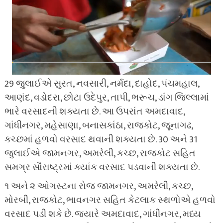
29 જુલાઈએ સુરત, નવસારી, નર્મદા, દાહોદ, પંચમહાલ,
આણંદ, વડોદરા, છોટા ઉદેપુર, તાપી, ભરૂચ, ડાંગ જિલ્લામાં
ભારે વરસાદની શક્યતા છે. આ ઉપરાંત અમદાવાદ,
ગાંધીનગર, મહેસાણા, બનાસકાંઠા, રાજકોટ, જૂનાગઢ,
કચ્છમાં હળવો વરસાદ થવાની શક્યતા છે. 30 અને 31
જુલાઈએ જામનગર, અમરેલી, કચ્છ, રાજકોટ સહિત
સમગ્ર સૌરાષ્ટ્રમાં ક્યાંક વરસાદ પડવાની શક્યતા છે.
૧ અને ૨ ઓગસ્ટના રોજ જામનગર, અમરેલી, કચ્છ,
મોરબી, રાજકોટ, ભાવનગર સહિત કેટલાક સ્થળોએ હળવો
વરસાદ પડી શકે છે. જ્યારે અમદાવાદ, ગાંધીનગર, મધ્ય