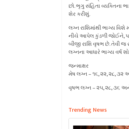
છો. ભૃગુ સંહિતા વ્યક્તિના 
શેર કરીશું.
લગ્ન રાશિમાંથી ભાગ્ય વિશે 
નીચે આપેલ કુંડળી જોઈને, પહ
બીજી રાશિ વૃષભ છે. તેવી જ 
લગ્નના આધારે ભાગ્ય વર્ષ શ
જન્માક્ષર
મેષ લગ્ન – ૧૬, ૨૨, ૨૮, ૩૨ અ
વૃષભ લગ્ન – ૨૫, ૨૮, ૩૬ અને
Trending News