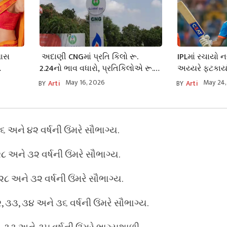
ખાસ
અદાણી CNGમાં પ્રતિ કિલો રૂ.
IPLમાં રચાયો 
2.24નો ભાવ વધારો, પ્રતિકિલોએ રૂ.
અય્યરે ફટકાર્ય
ે
86.1 પહોંચ્યો ભાવ
કરનારો દુનિયાન
May 16, 2026
May 24,
BY
Arti
BY
Arti
ક કારણ
૬ અને ૪૨ વર્ષની ઉંમરે સૌભાગ્ય.
 ૨૮ અને ૩૨ વર્ષની ઉંમરે સૌભાગ્ય.
 ૨૮ અને ૩૨ વર્ષની ઉંમરે સૌભાગ્ય.
૨, ૩૩, ૩૪ અને ૩૬ વર્ષની ઉંમરે સૌભાગ્ય.