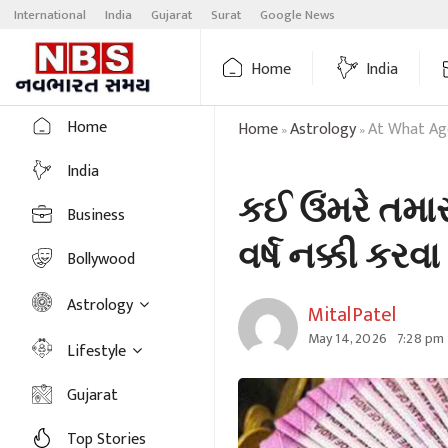
Skip
International
India
Gujarat
Surat
Google News
to
content
Home
India
Home
Home
Astrology
At What Age
»
»
India
કઈ ઉંમરે તમા
Business
વર્ષ નક્કી કરવ
Bollywood
Astrology
MitalPatel
May 14, 2026
7:28 pm
Lifestyle
Gujarat
Top Stories