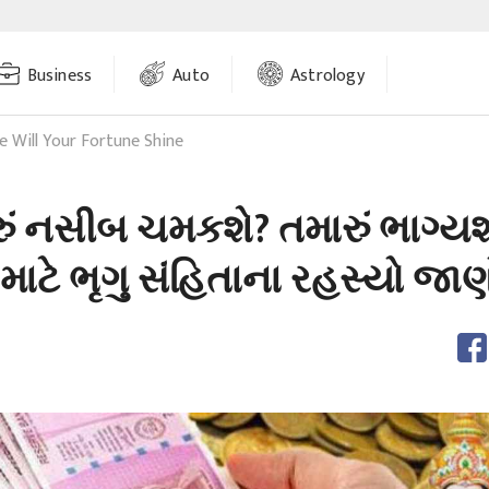
Business
Auto
Astrology
 Will Your Fortune Shine
રું નસીબ ચમકશે? તમારું ભાગ્ય
ા માટે ભૃગુ સંહિતાના રહસ્યો જાણ