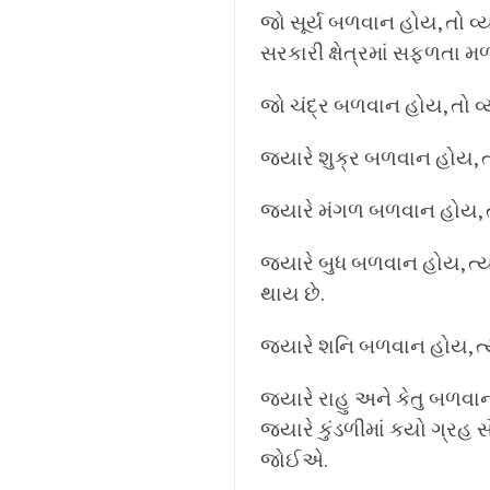
જો સૂર્ય બળવાન હોય, તો વ્ય
સરકારી ક્ષેત્રમાં સફળતા મળ
જો ચંદ્ર બળવાન હોય, તો વ્
જ્યારે શુક્ર બળવાન હોય, ત્યા
જ્યારે મંગળ બળવાન હોય, ત્
જ્યારે બુધ બળવાન હોય, ત્યા
થાય છે.
જ્યારે શનિ બળવાન હોય, ત્ય
જ્યારે રાહુ અને કેતુ બળવાન
જ્યારે કુંડળીમાં કયો ગ્રહ 
જોઈએ.