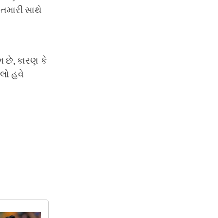
 તમારી સાથે
ભ છે, કારણ કે
ાલો હવે