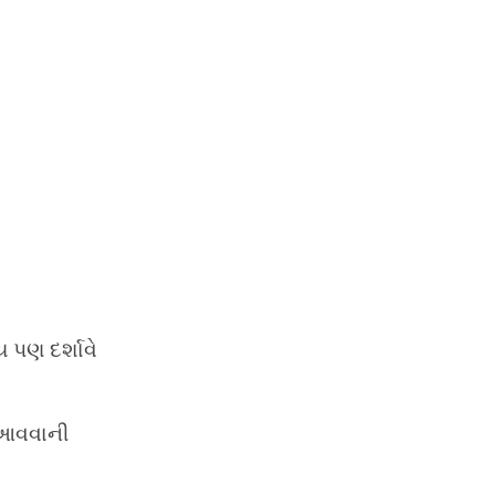
 પણ દર્શાવે
ો આવવાની