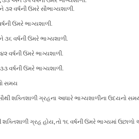
, ૩૩ અને ૩૫ વર્ષની ઉંમરે ભાગ્યશાળી.
ને ૩૨ વર્ષની ઉંમરે સૌભાગ્યશાળી.
ર્ષની ઉંમરે ભાગ્યશાળી.
 ૩૬ વર્ષની ઉંમરે ભાગ્યશાળી.
 ૪૨ વર્ષની ઉંમરે ભાગ્યશાળી.
૩૩ વર્ષની ઉંમરે ભાગ્યશાળી.
નો સમય
માં સૌથી શક્તિશાળી ગ્રહના આધારે ભાગ્યશાળીના ઉદયનો સમય
થી શક્તિશાળી ગ્રહ હોય, તો ૧૬ વર્ષની ઉંમરે ભાગ્યમાં ઉછાળ