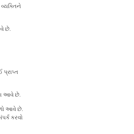
વ્યક્તિને
ે છે.
 પ્રાપ્ત
ા આવે છે.
ળો આવે છે.
ંપર્ક કરવો