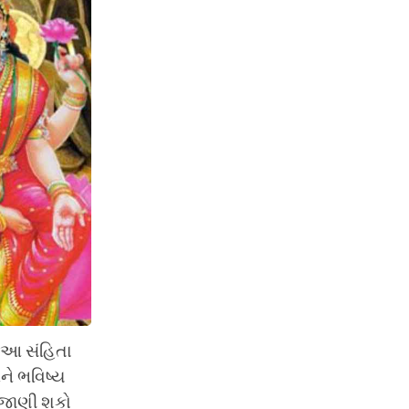
. આ સંહિતા
ને ભવિષ્ય
ણ જાણી શકો