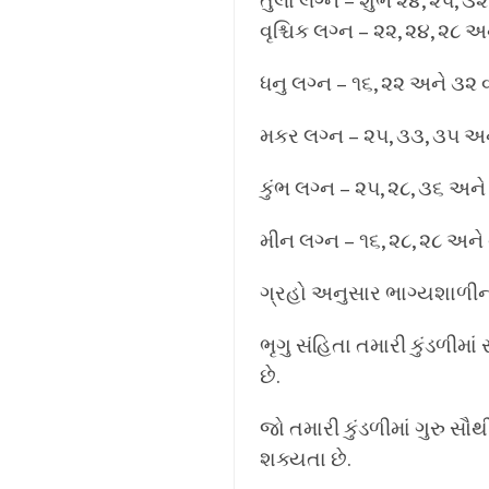
તુલા લગ્ન – શુભ ૨૪, ૨૫, ૩૨
વૃશ્ચિક લગ્ન – ૨૨, ૨૪, ૨૮ અ
ધનુ લગ્ન – ૧૬, ૨૨ અને ૩૨ વ
મકર લગ્ન – ૨૫, ૩૩, ૩૫ અને
કુંભ લગ્ન – ૨૫, ૨૮, ૩૬ અને
મીન લગ્ન – ૧૬, ૨૮, ૨૮ અને 
ગ્રહો અનુસાર ભાગ્યશાળી
ભૃગુ સંહિતા તમારી કુંડળી
છે.
જો તમારી કુંડળીમાં ગુરુ સૌ
શક્યતા છે.