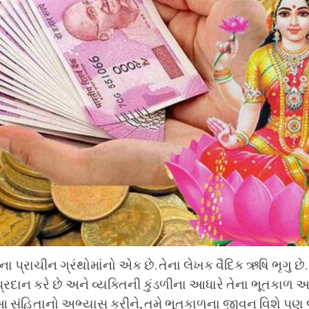
ના પ્રાચીન ગ્રંથોમાંનો એક છે. તેના લેખક વૈદિક ઋષિ ભૃગુ છે
્રદાન કરે છે અને વ્યક્તિની કુંડળીના આધારે તેના ભૂતકાળ અ
ે. આ સંહિતાનો અભ્યાસ કરીને, તમે ભૂતકાળના જીવન વિશે પ