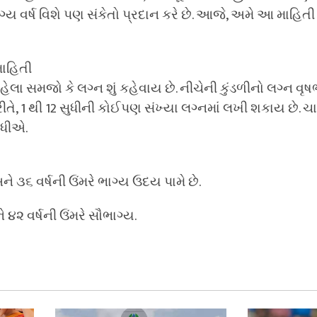
ભાગ્ય વર્ષ વિશે પણ સંકેતો પ્રદાન કરે છે. આજે, અમે આ માહિતી
માહિતી
ેલા સમજો કે લગ્ન શું કહેવાય છે. નીચેની કુંડળીનો લગ્ન વૃષ
રીતે, 1 થી 12 સુધીની કોઈપણ સંખ્યા લગ્નમાં લખી શકાય છે. ચ
ોધીએ.
ને ૩૬ વર્ષની ઉંમરે ભાગ્ય ઉદય પામે છે.
 ૪૨ વર્ષની ઉંમરે સૌભાગ્ય.