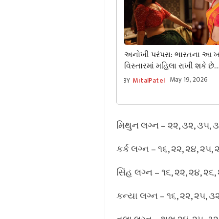
અનોખી પરંપરા: ભારતના આ 
વિસ્તારમાં મહિલા રાખી શકે છે
એકસાથે ૭ પતિ! દરેકને આપે છ
May 19, 2026
BY
MitalPatel
બરાબર સમય, જાણો તેનું રોચ
મિથુન લગ્ન – ૨૨, ૩૨, ૩૫, ૩
કર્ક લગ્ન – ૧૬, ૨૨, ૨૪, ૨૫,
સિંહ લગ્ન – ૧૬, ૨૨, ૨૪, ૨૬,
કન્યા લગ્ન – ૧૬, ૨૨, ૨૫, ૩