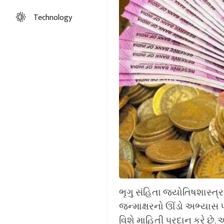
Technology
ભૃગુ સંહિતા જ્યોતિષશાસ્ત્ર
જન્માક્ષરનો ઊંડો અભ્યાસ પ
વિશે માહિતી પ્રદાન કરે છ