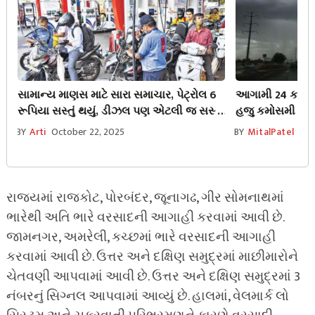
સામાન્ય માણસ માટે સારા સમાચાર, પેટ્રોલ 6
આગામી 24 કલાક 
રૂપિયા સસ્તું થયું, ડીઝલ પણ એટલી જ સસ્તું
હજુ કમોસમી વરસા
થયું.
આજથી 31મી સુધી
BY
Arti
October 22, 2025
BY
MitalPatel
Oct
રાજ્યમાં રાજકોટ, પોરબંદર, જૂનાગઢ, ગીર સોમનાથમાં
ભારેથી અતિ ભારે વરસાદની આગાહી કરવામાં આવી છે.
જામનગર, અમરેલી, કચ્છમાં ભારે વરસાદની આગાહી
કરવામાં આવી છે. ઉત્તર અને દક્ષિણ સમુદ્રમાં માછીમારોને
ચેતવણી આપવામાં આવી છે. ઉત્તર અને દક્ષિણ સમુદ્રમાં 3
નંબરનું સિગ્નલ આપવામાં આવ્યું છે. હાલમાં, વેલમાર્ક લો