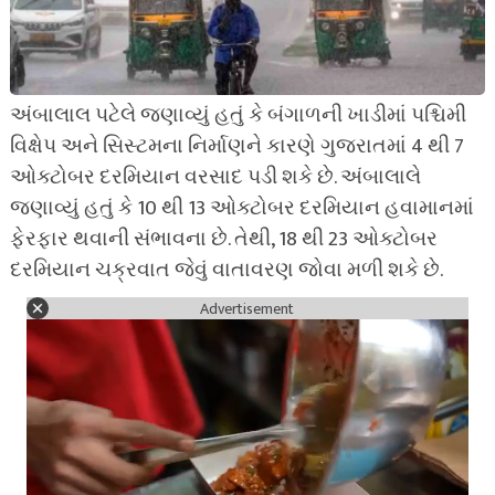
અંબાલાલ પટેલે જણાવ્યું હતું કે બંગાળની ખાડીમાં પશ્ચિમી
વિક્ષેપ અને સિસ્ટમના નિર્માણને કારણે ગુજરાતમાં 4 થી 7
ઓક્ટોબર દરમિયાન વરસાદ પડી શકે છે. અંબાલાલે
જણાવ્યું હતું કે 10 થી 13 ઓક્ટોબર દરમિયાન હવામાનમાં
ફેરફાર થવાની સંભાવના છે. તેથી, 18 થી 23 ઓક્ટોબર
દરમિયાન ચક્રવાત જેવું વાતાવરણ જોવા મળી શકે છે.
Advertisement