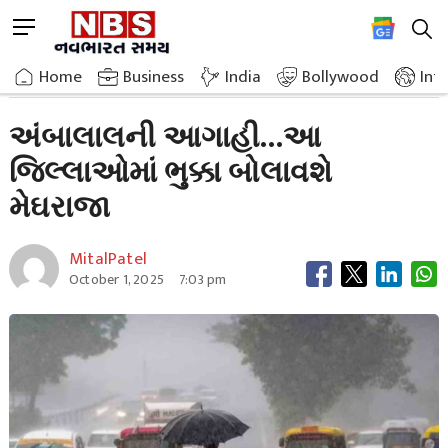
Skip
M
to
e
content
Home
Breaking News
Ambalal Forecast Megharaja Will Call For Drought In These Districts
n
Home
»
Business
»
India
Bollywood
Int
u
B
અંબાલાલની આગાહી…આ
u
જિલ્લાઓમાં ભુક્કા બોલાવશે
t
t
મેઘરાજા
o
n
MitalPatel
October 1, 2025
7:03 pm