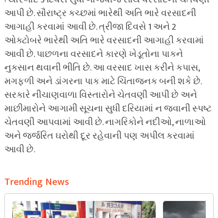
આપી છે. સૌરાષ્ટ્ર કચ્છમાં ભારેથી અતિ ભારે વરસાદની
આગાહી કરવામાં આવી છે. ત્રીજા દિવસે 1 અને 2
ઓક્ટોબરે ભારેથી અતિ ભારે વરસાદની આગાહી કરવામાં
આવી છે. પાછળના વરસાદને કારણે ખેડૂતોના પાકને
નુકસાન થવાની ભીતિ છે. આ વરસાદ ખાસ કરીને કપાસ,
મગફળી અને ડાંગરના પાક માટે ચિંતાજનક બની શકે છે.
સરકારે નીચાણવાળા વિસ્તારોને ચેતવણી આપી છે અને
માછીમારોને આગામી સૂચના સુધી દરિયામાં ન જવાની સ્પષ્ટ
ચેતવણી આપવામાં આવી છે. નાગરિકોને નદીઓ, નાળાઓ
અને જર્જરિત ઘરોથી દૂર રહેવાની પણ અપીલ કરવામાં
આવી છે.
Trending News