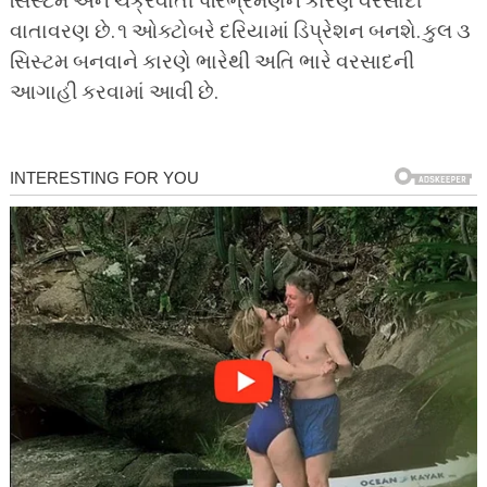
સિસ્ટમ અને ચક્રવાતી પરિભ્રમણને કારણે વરસાદી
વાતાવરણ છે. ૧ ઓક્ટોબરે દરિયામાં ડિપ્રેશન બનશે. કુલ ૩
સિસ્ટમ બનવાને કારણે ભારેથી અતિ ભારે વરસાદની
આગાહી કરવામાં આવી છે.