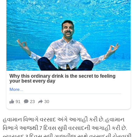
હવામાન વિભાગે વરસાદ અંગે આગાહી કરી છે. હવામાન
વિભાગે આજથી 7 દિવસ સુધી વરસાદની આગાહી કરી છે.
ત્યારબાદ 3 દિવસ સુધી ગાજવીજ સાથે વરસાદની ચેતવણી