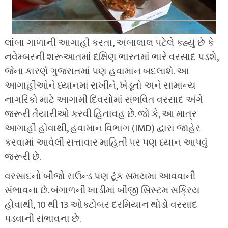
લાંબા ગાળાની આગાહી કરતા, અંબાલાલ પટેલે કહ્યું છે કે
નવેમ્બરની શરૂઆતમાં દક્ષિણ ભારતમાં ભારે વરસાદ પડશે,
જેના કારણે ગુજરાતમાં પણ હવામાન બદલાશે. આ
આગાહીઓને ધ્યાનમાં રાખીને, ખેડૂતો અને સામાન્ય
નાગરિકો માટે આગામી દિવસોમાં સંભવિત વરસાદ અંગે
જરૂરી તૈયારીઓ કરવી હિતાવહ છે. જો કે, આ માત્ર
આગાહી હોવાથી, હવામાન વિભાગ (IMD) દ્વારા જાહેર
કરવામાં આવેલી સત્તાવાર માહિતી પર પણ ધ્યાન આપવું
જરૂરી છે.
વરસાદનો બીજો રાઉન્ડ પણ ટૂંક સમયમાં આવવાની
સંભાવના છે. બંગાળની ખાડીમાં બીજી સિસ્ટમ સક્રિય
હોવાથી, 10 થી 13 ઓક્ટોબર દરમિયાન થોડો વરસાદ
પડવાની સંભાવના છે.