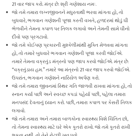
21 વાર જાપ કરો. મંત્ર છે: શ્રી ગણેશાય નમઃ.
જો તમે તમારા લગ્નજીવનને મધુરતાથી ભરવા માંગતા હો, તો
બુધવારે, ભગવાન ગણેશની પૂજા કરતી વખતે, હળદરમાં થોડું ઘી
ભેળવીને તેમના કપાળ પર તિલક લગાવો અને તેમની સામે ઘીનો
દીવો પણ પ્રગટાવો.
જો તમે કોઈપણ પ્રકારની મુશ્કેલીમાંથી મુક્તિ મેળવવા માંગતા
હો, તો તમારે બુધવારે ભગવાન ગણેશની પૂજા કરવી જોઈએ.
તમારે તેમના વક્રતુંડ મંત્રનો પણ જાપ કરવો જોઈએ. મંત્ર છે:
“વક્રતુંડાય હમ.” તમારે આ મંત્રનો 21 વાર જાપ કરવો જોઈએ.
ઉપરાંત, ભગવાન ગણેશને નારિયેળ અર્પણ કરો.
જો તમે તમારા જીવનમાં સ્થિર ગતિ જાળવી રાખવા માંગતા હો, તો
સ્નાન કર્યા પછી અને સ્વચ્છ કપડાં પહેર્યા પછી, પહેલા તમારા
મનપસંદ દેવતાનું ધ્યાન કરો. પછી, તમારા કપાળ પર કેસરી તિલક
લગાવો.
જો તમે તમારા અને તમારા બાળકોના સ્વાસ્થ્ય વિશે ચિંતિત છો,
તો તેમના સ્વાસ્થ્ય માટે ઘરે એક કૂતરો રાખો. જો તમે કૂતરો રાખી
શકતા નથી, તો તેને રોટલી ખવડાવો.