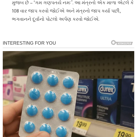
મુજબ છે – ‘ગમ ગણપતયે નમઃ’. આ મંત્રનો એક માળા એટલે કે
108 વાર જાપ કરવો જોઈએ અને મંત્રનો જાપ કર્યા પછી,
ભગવાનને દૂર્વાનો પોટલો અર્પણ કરવો જોઈએ.