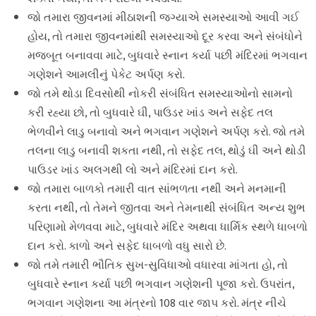
જો તમારા જીવનમાં મીઠાશની જગ્યાએ સમસ્યાઓ આવી ગઈ
હોય, તો તમારા જીવનમાંથી સમસ્યાઓ દૂર કરવા અને સંબંધોને
મજબૂત બનાવવા માટે, બુધવારે સ્નાન કર્યા પછી મંદિરમાં ભગવાન
ગણેશને આમલીનું પેકેટ અર્પણ કરો.
જો તમે થોડા દિવસોથી નોકરી સંબંધિત સમસ્યાઓનો સામનો
કરી રહ્યા છો, તો બુધવારે ઘી, પાઉડર ખાંડ અને સફેદ તલ
ભેળવીને લાડુ બનાવો અને ભગવાન ગણેશને અર્પણ કરો. જો તમે
તલના લાડુ બનાવી શકતા નથી, તો સફેદ તલ, થોડું ઘી અને થોડી
પાઉડર ખાંડ અલગથી લો અને મંદિરમાં દાન કરો.
જો તમારા બાળકો તમારી વાત સાંભળતા નથી અને મનમાની
કરતા નથી, તો તેમને જીતવા અને તેમનાથી સંબંધિત અન્ય શુભ
પરિણામો મેળવવા માટે, બુધવારે મંદિર અથવા ધાર્મિક સ્થળે ધાબળો
દાન કરો. કાળો અને સફેદ ધાબળો વધુ સારો છે.
જો તમે તમારી ભૌતિક સુખ-સુવિધાઓ વધારવા માંગતા હો, તો
બુધવારે સ્નાન કર્યા પછી ભગવાન ગણેશની પૂજા કરો. ઉપરાંત,
ભગવાન ગણેશના આ મંત્રનો 108 વાર જાપ કરો. મંત્ર નીચે