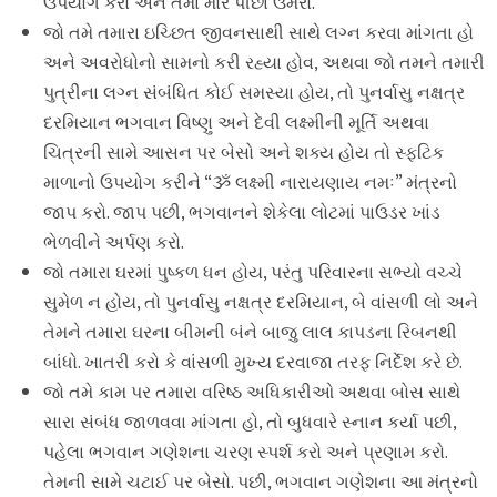
ઉપયોગ કરો અને તેમાં મોર પીંછા ઉમેરો.
જો તમે તમારા ઇચ્છિત જીવનસાથી સાથે લગ્ન કરવા માંગતા હો
અને અવરોધોનો સામનો કરી રહ્યા હોવ, અથવા જો તમને તમારી
પુત્રીના લગ્ન સંબંધિત કોઈ સમસ્યા હોય, તો પુનર્વાસુ નક્ષત્ર
દરમિયાન ભગવાન વિષ્ણુ અને દેવી લક્ષ્મીની મૂર્તિ અથવા
ચિત્રની સામે આસન પર બેસો અને શક્ય હોય તો સ્ફટિક
માળાનો ઉપયોગ કરીને “ૐ લક્ષ્મી નારાયણાય નમઃ” મંત્રનો
જાપ કરો. જાપ પછી, ભગવાનને શેકેલા લોટમાં પાઉડર ખાંડ
ભેળવીને અર્પણ કરો.
જો તમારા ઘરમાં પુષ્કળ ધન હોય, પરંતુ પરિવારના સભ્યો વચ્ચે
સુમેળ ન હોય, તો પુનર્વાસુ નક્ષત્ર દરમિયાન, બે વાંસળી લો અને
તેમને તમારા ઘરના બીમની બંને બાજુ લાલ કાપડના રિબનથી
બાંધો. ખાતરી કરો કે વાંસળી મુખ્ય દરવાજા તરફ નિર્દેશ કરે છે.
જો તમે કામ પર તમારા વરિષ્ઠ અધિકારીઓ અથવા બોસ સાથે
સારા સંબંધ જાળવવા માંગતા હો, તો બુધવારે સ્નાન કર્યા પછી,
પહેલા ભગવાન ગણેશના ચરણ સ્પર્શ કરો અને પ્રણામ કરો.
તેમની સામે ચટાઈ પર બેસો. પછી, ભગવાન ગણેશના આ મંત્રનો