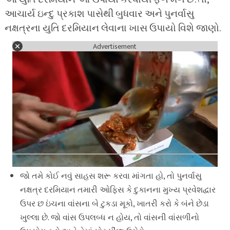
આચાર્ય ઇન્દુ પ્રકાશ પાસેથી બુધવાર અને પુનર્વાસુ
નક્ષત્રના યુતિ દરમિયાન લેવાના ખાસ ઉપાયો વિશે જાણો.
Advertisement
જો તમે કોઈ નવું સાહસ શરૂ કરવા માંગતા હો, તો પુનર્વાસુ
નક્ષત્ર દરમિયાન તમારી ઓફિસ કે દુકાનના મુખ્ય પ્રવેશદ્વાર
ઉપર છ ઇંચના વાંસના બે ટુકડા મૂકો, ખાતરી કરો કે બંને છેડા
ખુલ્લા છે. જો વાંસ ઉપલબ્ધ ન હોય, તો વાંસની વાંસળીનો