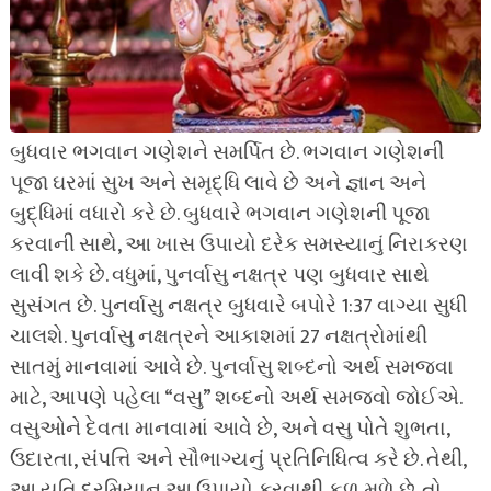
બુધવાર ભગવાન ગણેશને સમર્પિત છે. ભગવાન ગણેશની
પૂજા ઘરમાં સુખ અને સમૃદ્ધિ લાવે છે અને જ્ઞાન અને
બુદ્ધિમાં વધારો કરે છે. બુધવારે ભગવાન ગણેશની પૂજા
કરવાની સાથે, આ ખાસ ઉપાયો દરેક સમસ્યાનું નિરાકરણ
લાવી શકે છે. વધુમાં, પુનર્વાસુ નક્ષત્ર પણ બુધવાર સાથે
સુસંગત છે. પુનર્વાસુ નક્ષત્ર બુધવારે બપોરે 1:37 વાગ્યા સુધી
ચાલશે. પુનર્વાસુ નક્ષત્રને આકાશમાં 27 નક્ષત્રોમાંથી
સાતમું માનવામાં આવે છે. પુનર્વાસુ શબ્દનો અર્થ સમજવા
માટે, આપણે પહેલા “વસુ” શબ્દનો અર્થ સમજવો જોઈએ.
વસુઓને દેવતા માનવામાં આવે છે, અને વસુ પોતે શુભતા,
ઉદારતા, સંપત્તિ અને સૌભાગ્યનું પ્રતિનિધિત્વ કરે છે. તેથી,
આ યુતિ દરમિયાન આ ઉપાયો કરવાથી ફળ મળે છે. તો,