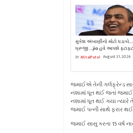
મુકેશ અંબાણીનો મોટો ધડાકો… 
ધ્રૂજી …jio હવે આપશે ફટાફ
August 31, 2024
BY
MitalPatel
જમાઈએ તેની ગર્લફ્રેન્ડ સાસુ
નશામાં ધૂત થઈ જતાં જમાઈ ત
નશામાં ધૂત થઈ ગયા ત્યારે ત
જમાઈ પત્ની સાથે ફરાર થઈ
જમાઈ સાસુ કરતા 15 વર્ષ ના