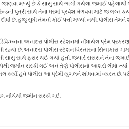
માં જાણવા મળ્યું છે કે સાસુ સાથે ભાગી ગયેલા જમાઈ પહેલાથી
ફ્રેન્ડની પુત્રી સાથે તેના ઘરમાં પ્રવેશ મેળવવા માટે જ લગ્ન ક
ીધી છે. હજુ સુધી તેમનો કોઈ પત્તો મળ્યો નથી. પોલીસ તેમને 
ડિવિઝનના અનાદરા પોલીસ સ્ટેશનમાં નોંધાયેલ પ્રેમ પ્રક
રહ્યો છે. અનાદરા પોલીસ સ્ટેશન વિસ્તારના સિયાકારા ગામમ
 સાસુ સાથે ફરાર થઈ ગયો હતો. જ્યારે સસરાને તેના જમ
ચેથી જમીન સરકી ગઈ અને તેણે પોલીસનો આશરો લીધો. ત્યાં
કર્યો. હવે પોલીસ આ પ્રેમી યુગલને શોધવામાં વ્યસ્ત છે. પર
ે પગ નીચેથી જમીન સરકી ગઈ.