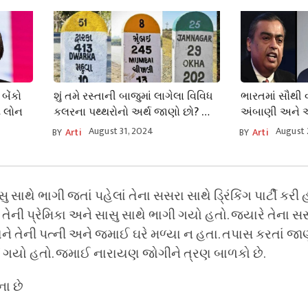
બેંકો
શું તમે રસ્તાની બાજુમાં લાગેલા વિવિધ
ભારતમાં સૌથી વ
ટ લોન
કલરના પથ્થરોનો અર્થ જાણો છો? આ
અંબાણી અને અ
પથ્થરો રસ્તાઓ વિશે ઘણું બધું કહે છે
છે સરકારી તિજ
August 31, 2024
August 
BY
Arti
BY
Arti
 સાથે ભાગી જતાં પહેલાં તેના સસરા સાથે ડ્રિંકિંગ પાર્ટી કરી
ેની પ્રેમિકા અને સાસુ સાથે ભાગી ગયો હતો. જ્યારે તેના સ
ેને તેની પત્ની અને જમાઈ ઘરે મળ્યા ન હતા. તપાસ કરતાં જાણવ
 ગયો હતો. જમાઈ નારાયણ જોગીને ત્રણ બાળકો છે.
ના છે