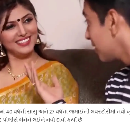
ાં 40 વર્ષની સાસુ અને 27 વર્ષના જમાઈની લવસ્ટોરીમાં નવો
પોલીસે બંનેને લઈને નવો દાવો કર્યો છે.