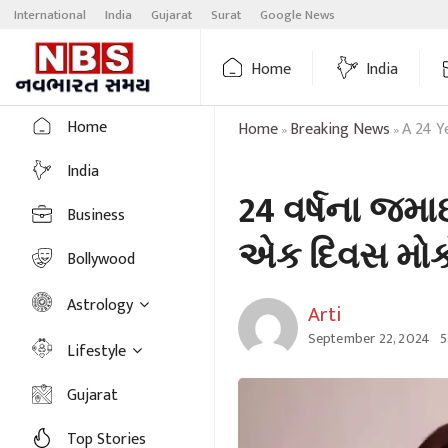
Skip
International
India
Gujarat
Surat
Google News
to
content
Home
India
Home
Home
Breaking News
A 24 Y
»
»
India
24 વર્ષના જમાઈ
Business
એક દિવસ મોકો 
Bollywood
Astrology
Arti
September 22, 2024
5
Lifestyle
Gujarat
Top Stories