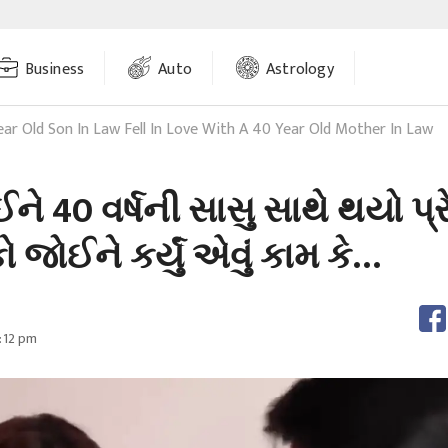
Business
Auto
Astrology
ear Old Son In Law Fell In Love With A 40 Year Old Mother In Law
ને 40 વર્ષની સાસુ સાથે થયો પ્ર
જોઈને કર્યું એવું કામ કે…
:12 pm