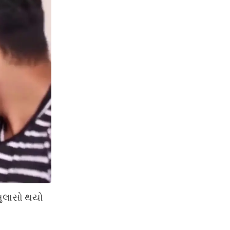
 ખુલાસો થયો