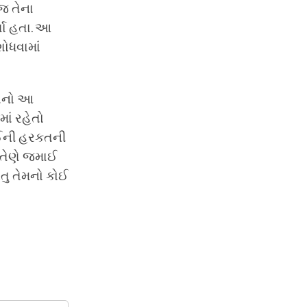
 જ તેના
ર્યા હતા. આ
શોધવામાં
રણનો આ
ાં રહેતો
ાઈની હરકતની
 તેણે જમાઈ
ંતુ તેમનો કોઈ