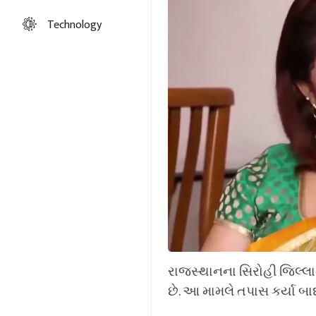
Technology
રાજસ્થાનના સિરોહી જિલ્લામ
છે. આ મામલે તપાસ કર્યા બાદ 