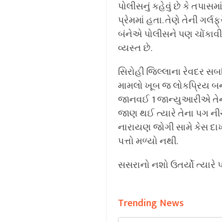
પોલીસનું કહેવું છે કે તપાસ
પ્રેમમાં હતા. તેણે તેની ગર્લ
બંનેએ પોલીસને પણ ચોંકાવી દ
વ્યસ્ત છે.
સિરોહી જિલ્લાના રેવદર સબ
મામલો ખૂબ જ લોકપ્રિય બની 
જાનવઈ 1 જાન્યુઆરીએ તેની
જાણ થઈ ત્યારે તેના પગ ની
નારાયણ જોગી સામે કેસ દાખલ 
પત્તો મળ્યો નથી.
સસરાનો નશો ઉતર્યો ત્યાર
Trending News