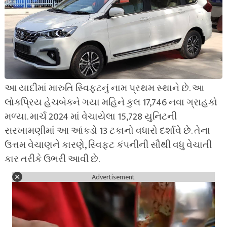
આ યાદીમાં મારુતિ સ્વિફ્ટનું નામ પ્રથમ સ્થાને છે. આ
લોકપ્રિય હેચબેકને ગયા મહિને કુલ 17,746 નવા ગ્રાહકો
મળ્યા. માર્ચ 2024 માં વેચાયેલા 15,728 યુનિટની
સરખામણીમાં આ આંકડો 13 ટકાનો વધારો દર્શાવે છે. તેના
ઉત્તમ વેચાણને કારણે, સ્વિફ્ટ કંપનીની સૌથી વધુ વેચાતી
કાર તરીકે ઉભરી આવી છે.
Advertisement