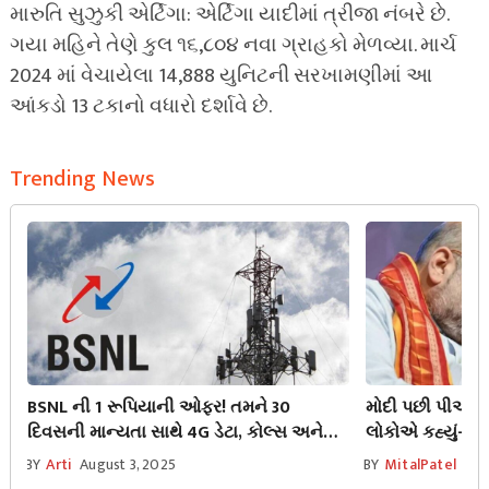
મારુતિ સુઝુકી એર્ટિગા: એર્ટિગા યાદીમાં ત્રીજા નંબરે છે.
ગયા મહિને તેણે કુલ ૧૬,૮૦૪ નવા ગ્રાહકો મેળવ્યા. માર્ચ
2024 માં વેચાયેલા 14,888 યુનિટની સરખામણીમાં આ
આંકડો 13 ટકાનો વધારો દર્શાવે છે.
Trending News
BSNL ની 1 રૂપિયાની ઓફર! તમને 30
મોદી પછી પીએમ 
દિવસની માન્યતા સાથે 4G ડેટા, કોલ્સ અને
લોકોએ કહ્યું- 
SMS મળશે
ગડકરીને કેટલા લો
BY
Arti
August 3, 2025
BY
MitalPatel
Aug