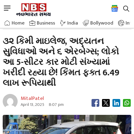
Skip
M
to
e
content
Home
Breaking News
32 Km Mileage Advanced Features And 6 Airbag
n
Home
»
Business
»
India
Bollywood
Int
u
B
૩૨ કિમી માઇલેજ, અદ્યતન
u
સુવિધાઓ અને ૬ એરબેગ્સ; લોકો
t
t
આ 5-સીટર કાર મોટી સંખ્યામાં
o
n
ખરીદી રહ્યા છે! કિંમત ફક્ત 6.49
લાખ રૂપિયાથી
MitalPatel
April 13, 2025
8:07 pm