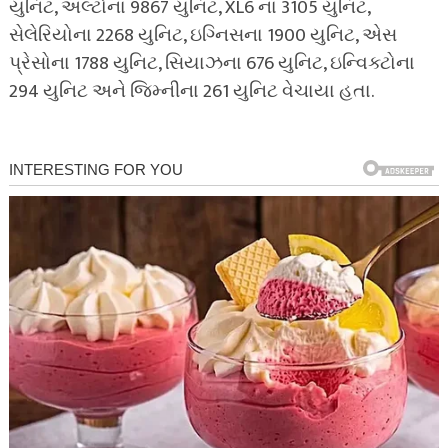
યુનિટ, અલ્ટોના 9867 યુનિટ, XL6 ના 3105 યુનિટ,
સેલેરિયોના 2268 યુનિટ, ઇગ્નિસના 1900 યુનિટ, એસ
પ્રેસોના 1788 યુનિટ, સિયાઝના 676 યુનિટ, ઇન્વિક્ટોના
294 યુનિટ અને જિમ્નીના 261 યુનિટ વેચાયા હતા.