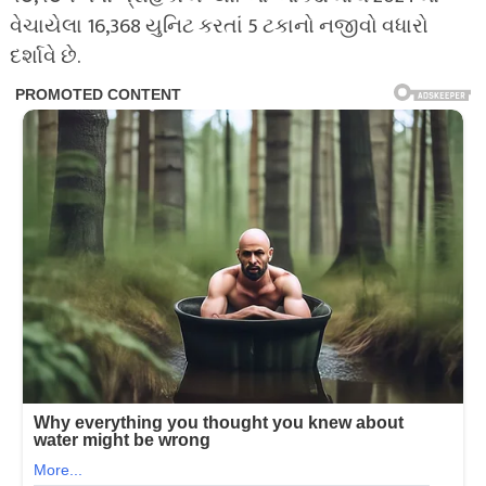
વેચાયેલા 16,368 યુનિટ કરતાં 5 ટકાનો નજીવો વધારો
દર્શાવે છે.