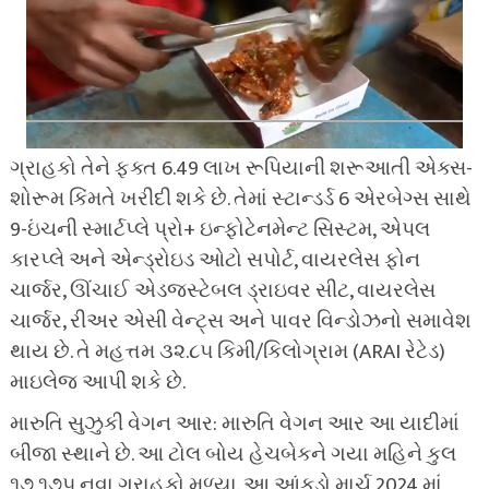
ગ્રાહકો તેને ફક્ત 6.49 લાખ રૂપિયાની શરૂઆતી એક્સ-
શોરૂમ કિંમતે ખરીદી શકે છે. તેમાં સ્ટાન્ડર્ડ 6 એરબેગ્સ સાથે
9-ઇંચની સ્માર્ટપ્લે પ્રો+ ઇન્ફોટેનમેન્ટ સિસ્ટમ, એપલ
કારપ્લે અને એન્ડ્રોઇડ ઓટો સપોર્ટ, વાયરલેસ ફોન
ચાર્જર, ઊંચાઈ એડજસ્ટેબલ ડ્રાઇવર સીટ, વાયરલેસ
ચાર્જર, રીઅર એસી વેન્ટ્સ અને પાવર વિન્ડોઝનો સમાવેશ
થાય છે. તે મહત્તમ ૩૨.૮૫ કિમી/કિલોગ્રામ (ARAI રેટેડ)
માઇલેજ આપી શકે છે.
મારુતિ સુઝુકી વેગન આર: મારુતિ વેગન આર આ યાદીમાં
બીજા સ્થાને છે. આ ટોલ બોય હેચબેકને ગયા મહિને કુલ
૧૭,૧૭૫ નવા ગ્રાહકો મળ્યા. આ આંકડો માર્ચ 2024 માં