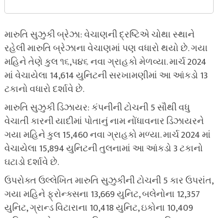
મારુતિ સુઝુકી બ્રેઝા: વેચાણની દ્રષ્ટિએ ચોથા સ્થાને
રહેલી મારુતિ બ્રેઝાના વેચાણમાં પણ વધારો થયો છે. ગયા
મહિને તેણે કુલ ૧૬,૫૪૬ નવા ગ્રાહકો મેળવ્યા. માર્ચ 2024
માં વેચાયેલા 14,614 યુનિટની સરખામણીમાં આ આંકડો 13
ટકાનો વધારો દર્શાવે છે.
મારુતિ સુઝુકી ડિઝાયર: કંપનીની ટોચની 5 સૌથી વધુ
વેચાતી કારની યાદીમાં પોતાનું નામ નોંધાવનાર ડિઝાયરને
ગયા મહિને કુલ 15,460 નવા ગ્રાહકો મળ્યા. માર્ચ 2024 માં
વેચાયેલા 15,894 યુનિટની તુલનામાં આ આંકડો 3 ટકાનો
ઘટાડો દર્શાવે છે.
ઉપરોક્ત ઉલ્લેખિત મારુતિ સુઝુકીની ટોચની 5 કાર ઉપરાંત,
ગયા મહિને ફ્રોન્ક્સના 13,669 યુનિટ, બલેનોના 12,357
યુનિટ, ગ્રાન્ડ વિટારાના 10,418 યુનિટ, ઇકોના 10,409