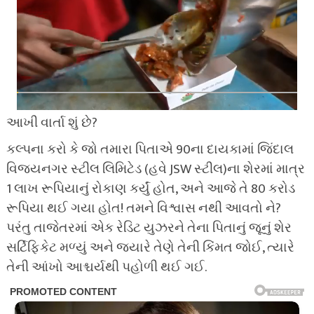
આખી વાર્તા શું છે?
કલ્પના કરો કે જો તમારા પિતાએ 90ના દાયકામાં જિંદાલ
વિજયનગર સ્ટીલ લિમિટેડ (હવે JSW સ્ટીલ)ના શેરમાં માત્ર
1 લાખ રૂપિયાનું રોકાણ કર્યું હોત, અને આજે તે 80 કરોડ
રૂપિયા થઈ ગયા હોત! તમને વિશ્વાસ નથી આવતો ને?
પરંતુ તાજેતરમાં એક રેડિટ યુઝરને તેના પિતાનું જૂનું શેર
સર્ટિફિકેટ મળ્યું અને જ્યારે તેણે તેની કિંમત જોઈ, ત્યારે
તેની આંખો આશ્ચર્યથી પહોળી થઈ ગઈ.