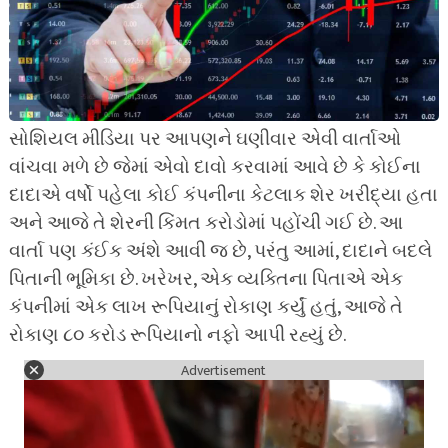
સોશિયલ મીડિયા પર આપણને ઘણીવાર એવી વાર્તાઓ
વાંચવા મળે છે જેમાં એવો દાવો કરવામાં આવે છે કે કોઈના
દાદાએ વર્ષો પહેલા કોઈ કંપનીના કેટલાક શેર ખરીદ્યા હતા
અને આજે તે શેરની કિંમત કરોડોમાં પહોંચી ગઈ છે. આ
વાર્તા પણ કંઈક અંશે આવી જ છે, પરંતુ આમાં, દાદાને બદલે
પિતાની ભૂમિકા છે. ખરેખર, એક વ્યક્તિના પિતાએ એક
કંપનીમાં એક લાખ રૂપિયાનું રોકાણ કર્યું હતું, આજે તે
રોકાણ ૮૦ કરોડ રૂપિયાનો નફો આપી રહ્યું છે.
Advertisement