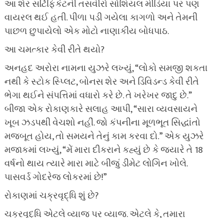
આ શેર સર્ટિફિકેટની તસવીરો સોશિયલ મીડિયા પર પણ
વાયરલ થઈ હતી. પીળા પડી ગયેલા કાગળો અને તેમની
પાછળ છુપાયેલો એક મોટો નાણાકીય બોધપાઠ.
આ ચમત્કાર કેવી રીતે થયો?
અનહદ અરોરા નામના યુઝરે લખ્યું, “લોકો સમજી શકતા
નથી કે સ્ટોક સ્પ્લિટ, બોનસ શેર અને ડિવિડન્ડ કેવી રીતે
ભેગા થઈને સંપત્તિમાં વધારો કરે છે. તે ખરેખર જાદુ છે.”
બીજા એક રોકાણકારે સલાહ આપી, “સારા વ્યવસાયને
ખૂબ ઝડપથી વેચશો નહીં. જો કંપનીના મૂળભૂત સિદ્ધાંતો
મજબૂત હોય, તો સમયને તેનું કામ કરવા દો.” એક યુઝરે
મજાકમાં લખ્યું, “મેં મારા દીકરાને કહ્યું છે કે જ્યારે તે 18
વર્ષનો થાય ત્યારે મારા માટે બીજું ડીમેટ લોગિન ખોલે.
પાસવર્ડ ગોદરેજ લોકરમાં છે!”
રોકાણમાં ચક્રવૃદ્ધિ શું છે?
ચક્રવૃદ્ધિ એટલે વ્યાજ પર વ્યાજ. એટલે કે, તમારા