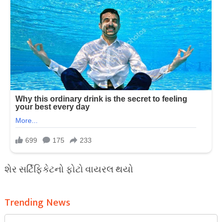
શેર સર્ટિફિકેટનો ફોટો વાયરલ થયો
Trending News