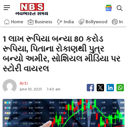
Skip
M
to
e
content
Home
Breaking News
1 Lakh Became Rs 80 Crore Son Became Rich Due To Fathers Investment
n
Home
»
Business
»
India
Bollywood
Int
u
B
1 લાખ રૂપિયા બન્યા 80 કરોડ
u
રૂપિયા, પિતાના રોકાણથી પુત્ર
t
t
બન્યો અમીર, સોશિયલ મીડિયા પર
o
n
સ્ટોરી વાયરલ
Arti
June 10, 2025
7:40 am