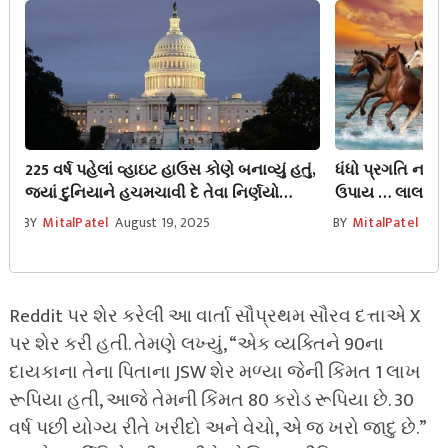
225 વર્ષ પહેલાં વ્હાઇટ હાઉસ કોણે બનાવ્યું હતું,
ધંધો પ્રગતિ નથી
જ્યાં દુનિયાને હચમચાવી દે તેવા નિર્ણયો
ઉપાય … લાલ ઘોડો 
લેવામાં આવે છે, તેના બાંધકામમાં આટલા કરોડો
BY
MitalPatel
August 19, 2025
BY
MitalPatel
Aug
રૂપિયા ખર્ચાયા હતા
Reddit પર શેર કરેલી આ વાર્તા સૌપ્રથમ સૌરવ દત્તાએ X
પર શેર કરી હતી. તેમણે લખ્યું, “એક વ્યક્તિને 90ના
દાયકાના તેના પિતાના JSW શેર મળ્યા જેની કિંમત 1 લાખ
રૂપિયા હતી, આજે તેમની કિંમત 80 કરોડ રૂપિયા છે. 30
વર્ષ પછી યોગ્ય રીતે ખરીદો અને વેચો, એ જ ખરો જાદુ છે.”