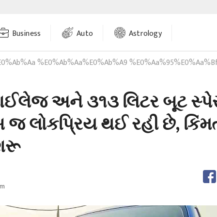
Business
Auto
Astrology
%a9 %e0%aa%95%e0%aa%bf%e0%aa%ae%e0%ab%80 %e0%aa%ae%e0%aa%be%e0%aa%88%e0%aa%b2%e0%ab%87%e0%aa%9c %e0%aa%85%e0%aa%a8%e0%ab%87 %e0%ab%a9%
ાઈલેજ અને ૩૧૩ લિટર બૂટ સ્પ
બ જ લોકપ્રિય થઈ રહી છે, કિંમ
શરૂ
pm