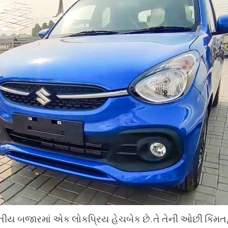
રતીય બજારમાં એક લોકપ્રિય હેચબેક છે. તે તેની ઓછી કિંમત