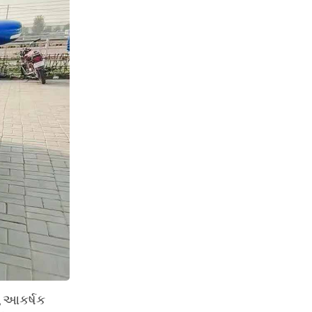
, આકર્ષક