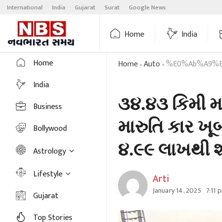
Skip
International
India
Gujarat
Surat
Google News
to
content
Home
India
Home
Home
Auto
%e0%ab%a9%e0%ab%aa %e0%ab%aa%e0%ab
»
»
India
૩૪.૪૩ કિમી મ
Business
મારુતિ કાર ખૂ
Bollywood
૪.૯૯ લાખથી 
Astrology
Lifestyle
Arti
January 14, 2025
7:11 
Gujarat
Top Stories