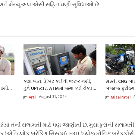
્રી અને મેન્યુઅલ એસી સહિત ઘણી સુવિધાઓ છે.
ક્યા બાત: ડેબિટ કાર્ડની જરૂર નથી,
સસ્તી CNG બા
ાંથી
હવે UPI દ્વારા ATMમાં જમા કરો રોકડ,
બજાજ ફ્રીડમ
જાણો સંપૂર્ણ પ્રક્રિયા
કિંમતે લોન્ચ થશ
August 31, 2024
BY
Arti
BY
MitalPatel
રિયો તેની સલામતી માટે પણ જાણીતી છે. મુસાફરોની સલામતી મા
 (એન્ટિલોક બ્રેકિંગ સિસ્ટમ), EBD (ઇલેક્ટ્રોનિક બ્રેકફોર્સ