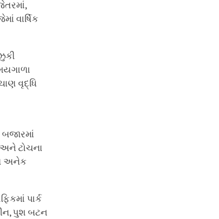
ેતરમાં,
ાં વાર્ષિક
ઝુકી
 સમયગાળા
ચાણ વૃદ્ધિ
ક બજારમાં
ે અને ટોચના
િત અનેક
િકમાં પાર્ક
્રીન, પુશ બટન