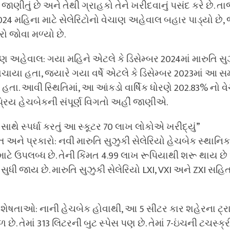
ણીતું છે અને તેથી ગ્રાહકો તેને ખરીદવાનું પસંદ કરે છે. તાજ
24 મહિના માટે સેલેરિટોનો વેચાણ અહેવાલ બહાર પાડ્યો છે, જેમ
ો જોવા મળ્યો છે.
ચાણ અહેવાલ: ગયા મહિને એટલે કે ડિસેમ્બર 2024માં મારુતિ સુ
વેચાયા હતા, જ્યારે ગયા વર્ષે એટલે કે ડિસેમ્બર 2023માં આ
હતા. આવી સ્થિતિમાં, આ આંકડો વાર્ષિક ધોરણે 202.83% નો વે
કપ્રિય હેચબેકની સંપૂર્ણ વિગતો અહીં જાણીએ.
ાથે સ્પર્ધા કરતું આ સ્કૂટર 70 લાખ લોકોએ ખરીદ્યું”
મત અને પ્રકારો: નવી મારુતિ સુઝુકી સેલેરિયો હેચબેક સ્થાનિ
માટે ઉપલબ્ધ છે. તેની કિંમત 4.99 લાખ રૂપિયાથી શરૂ થાય છ
 સુધી જાય છે. મારુતિ સુઝુકી સેલેરિયો LXI, VXI અને ZXI સહ
વિશેષતાઓ: નાની હેચબેક હોવાથી, આ 5 સીટર કાર શહેરના ટ્રાફ
ે. તેમાં 313 લિટરની બુટ સ્પેસ પણ છે. તેમાં 7-ઇંચની ટચસ્ક