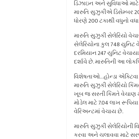
ડિઝાઇન અને સુવિધાઓ માટે જા
મારુતિ સુઝુકીએ ડિસેમ્બર 20
ધોરણે 200 ટકાથી વધુનો વધાર
મારુતિ સુઝુકી સેલેરિયો વે
સેલેરિયોના કુલ 748 યુનિટ 
દરમિયાન 247 યુનિટ વેચાયા 
દર્શાવે છે. મારુતિની આ લો
વિશેષતાઓ…હોન્ડા એક્ટિવા સ
મારુતિ સુઝુકી સેલેરિયો કિં
ખૂબ જ સસ્તી કિંમતે વેચાણ 
મોડેલ માટે 7.04 લાખ રૂપિયા
વેરિઅન્ટમાં વેચાય છે.
મારુતિ સુઝુકી સેલેરિયોની 
કરવા અને ચલાવવા માટે સરળ છ