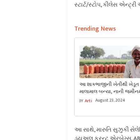
સ્ટાર્ટ/સ્ટોપ, કીલેસ એન્ટ
Trending News
આ શાકભાજીની ખેતીથી ખેડૂત
માલામાલ બન્યા, નાની જમીનમ
લાખોની કમાણી કરે છે
August 23, 2024
BY
Arti
આ સાથે, મારુતિ સુઝુકી સેલે
ડ્યુઅલ ફ્રન્ટ એરબેગ્સ, ABS